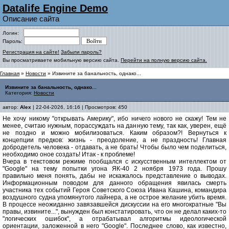
Datalife Engine Demo
Описание сайта
Логин:
Пароль:
Регистрация на сайте!
Забыли пароль?
Вы просматриваете мобильную версию сайта.
Перейти на полную версию сайта.
Главная
»
Новости
» Извините за банальность, однако...
Извините за банальность, однако...
Категория:
Новости
автор:
Alex
| 22-04-2026, 16:16 | Просмотров: 450
Не хочу никому "открывать Америку", ибо ничего нового не скажу! Тем не
менее, считаю нужным, порассуждать на данную тему, так как, уверен, ещё
не поздно и можно мобилизоваться. Каким образом?! Вернуться к
концепции предков: жизнь - преодоление, а не праздность! Главная
добродетель человека - отдавать, а не брать! Чтобы было чем поделиться,
необходимо оное создать! Итак - к проблеме!
Вчера в текстовом режиме пообщался с искусственным интеллектом от
"Google" на тему попытки угона ЯК-40 2 ноября 1973 года. Прошу
правильно меня понять, дабы не искажалось представление о выводах.
Информационным поводом для данного обращения явилась смерть
участника тех событий Героя Советского Союза Ивана Кашина, командира
воздушного судна упомянутого лайнера, а не острое желание убить время.
В процессе неожиданно завязавшейся дискуссии на его многократные "Вы
правы, извините...", вынужден был констатировать, что он не делал каких-то
"логических ошибок", а отрабатывал алгоритмы идеологической
ориентации, заложенной в него "Google". Последнее слово, как известно,