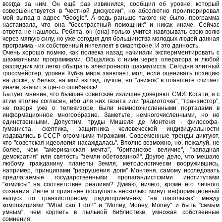
всегда за ним. Он ещё раз извинился, сообщил об уровне, который
совершенствуется в "честной дискуссии", но абсолютно проигнорировал
мой выпад в адрес "Google". А ведь раньше такого не было, программа
настаивала, что она "бесстрастный помощник" и никак иначе. Сейчас
ответа не нашлось. Ребята, он (она) только учится навязывать свою волю
через мягкую силу, но уже сегодня для большинства молодых людей данная
программа - их собственный интеллект в смартфоне. И это данность.
Очень хорошо помню, как полвека назад начинали экспериментировать с
шахматными программами. Общались с ними через оператора и любой
разрядник мог легко обыграть электронного шахматиста. Сегодня элитный
гроссмейстер, уровня Кубка мира заявляет, мол, если оценивать позицию
на доске, у белых, на мой взгляд, лучше, но "движок" в планшете считает
иначе, значит я где-то ошибаюсь!
Бытует мнение, что бывшие советские излишне доверяют СМИ. Кстати, я с
этим вполне согласен, ибо для них газета или "радиоточка", "транзистор",
не говоря уже о телевизоре, были немногочисленными порталами в
информационное многообразие. Заметьте, немногочисленными, но не
единственными. Допустим, труды Мишеля де Монтеня - философа-
гуманиста, скептика, защитника человеческой индивидуальности
издавались в СССР огромными тиражами. Современные тренды диктуют,
что "советская идеология насаждалась". Вполне возможно, но, пожалуй, не
более, чем "американская мечта", "британское величие", "западная
демократия" или святость "земли обетованной". Другое дело, что мешало
любому гражданину планеты Земля, методологически вооружившись,
например, принципами "разрушения догм" Монтеня, самому исследовать
предлагаемые государственными пропагандистскими институтами
"комиксы" на соответствие реалиям? Думаю, ничего, кроме его личного
сознания. Легче и приятнее послушать несколько минут информационный
выпуск по транзисторному радиоприемнику "на шашлыках" между
композициями "What can I do?" и "Money, Money, Money" и быть "самым
умным", чем корпеть в пыльной библиотеке, умножая собственные
сомнения.