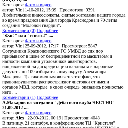
Категория:
Фото и видео
автор:
Vic
| 1-10-2012, 15:39 | Просмотров: 9391
Любительские видеосюжеты, снятые жителями нашего города
во время празднования Дня города Краснодона и 70-летия
создания "Молодой гвардии".
Комментарии (0)
Подробнее
"Фас!" или "стоять!" ....
Категория:
Фото и видео
автор:
Vic
| 25-09-2012, 17:17 | Просмотров: 5847
Сотрудники Краснодонского ГО УМВД до сих пор
прибывают в шоке от беспрецедентной по масштабам и
наглости компании уголовников-авантюристов,
направленной на дискредитацию кандидата в народные
депутаты по 109 избирательному округу Александра
Макарова. Трагикомичным является тот факт, что
правонарушители распространяют листовки от имени
органов МВД, которые, в свою очередь, оказались полностью
него ....
Комментарии (1)
Подробнее
А.Макаров на заседании "Дебатного клуба ЧЕСТНО"
21.09.2012 ....
Категория:
Фото и видео
автор:
Alex
| 22-09-2012, 00:19 | Просмотров: 4048
В пятницу, 21 сентября, в конференц-зале ТЦ "Кристалл"