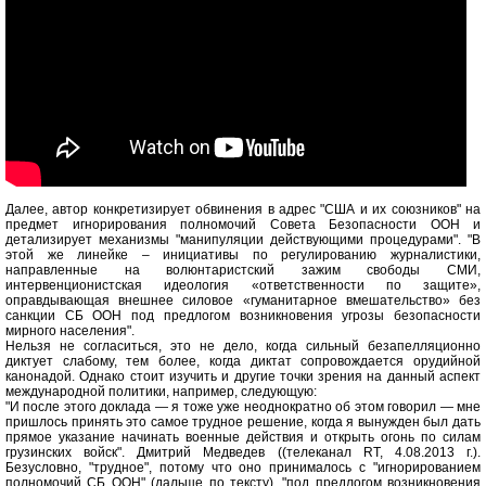
Далее, автор конкретизирует обвинения в адрес "США и их союзников" на
предмет игнорирования полномочий Совета Безопасности ООН и
детализирует механизмы "манипуляции действующими процедурами". "В
этой же линейке – инициативы по регулированию журналистики,
направленные на волюнтаристский зажим свободы СМИ,
интервенционистская идеология «ответственности по защите»,
оправдывающая внешнее силовое «гуманитарное вмешательство» без
санкции СБ ООН под предлогом возникновения угрозы безопасности
мирного населения".
Нельзя не согласиться, это не дело, когда сильный безапелляционно
диктует слабому, тем более, когда диктат сопровождается орудийной
канонадой. Однако стоит изучить и другие точки зрения на данный аспект
международной политики, например, следующую:
"И после этого доклада — я тоже уже неоднократно об этом говорил — мне
пришлось принять это самое трудное решение, когда я вынужден был дать
прямое указание начинать военные действия и открыть огонь по силам
грузинских войск". Дмитрий Медведев ((телеканал RT, 4.08.2013 г.).
Безусловно, "трудное", потому что оно принималось с "игнорированием
полномочий СБ ООН" (дальше по тексту), "под предлогом возникновения