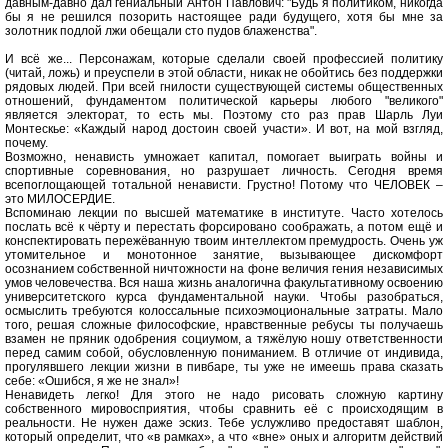
давным-давно дал гениальный Антон Павлович: "Будь я политиком, никогда
бы я не решился позорить настоящее ради будущего, хотя бы мне за
золотник подлой лжи обещали сто пудов блаженства".
И всё же... Персонажам, которые сделали своей профессией политику
(читай, ложь) и преуспели в этой области, никак не обойтись без поддержки
рядовых людей. При всей гнилости существующей системы общественных
отношений, фундаментом политической карьеры любого "великого"
является электорат, то есть мы. Поэтому сто раз прав Шарль Луи
Монтескье: «Каждый народ достоин своей участи». И вот, на мой взгляд,
почему.
Возможно, ненависть умножает капитал, помогает выиграть войны и
спортивные соревнования, но разрушает личность. Сегодня время
всепоглощающей тотальной ненависти. Грустно! Потому что ЧЕЛОВЕК –
это МИЛОСЕРДИЕ.
Вспоминаю лекции по высшей математике в институте. Часто хотелось
послать всё к чёрту и перестать форсировано соображать, а потом ещё и
конспектировать пережёванную твоим интеллектом премудрость. Очень уж
утомительное и монотонное занятие, вызывающее дискомфорт
осознанием собственной ничтожности на фоне величия гения независимых
умов человечества. Вся наша жизнь аналогична факультативному освоению
университетского курса фундаментальной науки. Чтобы разобраться,
осмыслить требуются колоссальные психоэмоциональные затраты. Мало
того, решая сложные философские, нравственные ребусы ты получаешь
взамен не пряник одобрения социумом, а тяжёлую ношу ответственности
перед самим собой, обусловленную пониманием. В отличие от индивида,
прогулявшего лекции жизни в пивбаре, ты уже не имеешь права сказать
себе: «Ошибся, я же не знал»!
Ненавидеть легко! Для этого не надо рисовать сложную картину
собственного мировосприятия, чтобы сравнить её с происходящим в
реальности. Не нужен даже эскиз. Тебе услужливо предоставят шаблон,
который определит, что «в рамках», а что «вне» оных и алгоритм действий