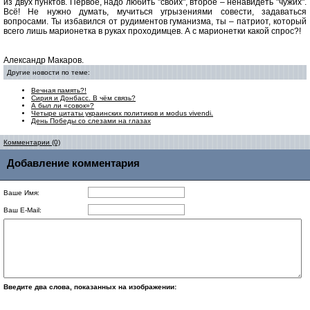
из двух пунктов. Первое, надо любить "своих", второе – ненавидеть "чужих".
Всё! Не нужно думать, мучиться угрызениями совести, задаваться
вопросами. Ты избавился от рудиментов гуманизма, ты – патриот, который
всего лишь марионетка в руках проходимцев. А с марионетки какой спрос?!
Александр Макаров.
Другие новости по теме:
Вечная память?!
Сирия и Донбасс. В чём связь?
А был ли «совок»?
Четыре цитаты украинских политиков и мodus vivendi.
День Победы со слезами на глазах
Комментарии (0)
Добавление комментария
Ваше Имя:
Ваш E-Mail:
Введите два слова, показанных на изображении: