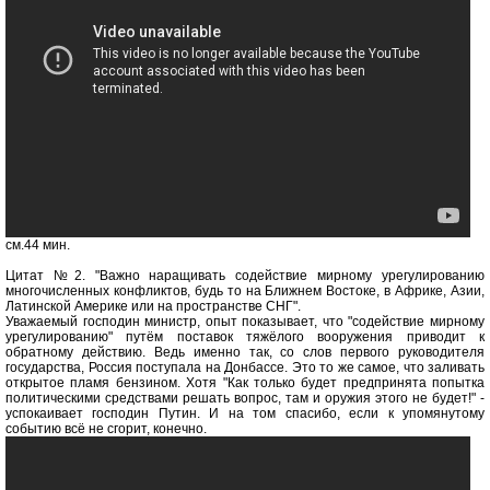
см.44 мин.
Цитат №2. "Важно наращивать содействие мирному урегулированию
многочисленных конфликтов, будь то на Ближнем Востоке, в Африке, Азии,
Латинской Америке или на пространстве СНГ".
Уважаемый господин министр, опыт показывает, что "содействие мирному
урегулированию" путём поставок тяжёлого вооружения приводит к
обратному действию. Ведь именно так, со слов первого руководителя
государства, Россия поступала на Донбассе. Это то же самое, что заливать
открытое пламя бензином. Хотя "Как только будет предпринята попытка
политическими средствами решать вопрос, там и оружия этого не будет!" -
успокаивает господин Путин. И на том спасибо, если к упомянутому
событию всё не сгорит, конечно.