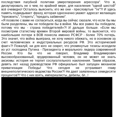
последствия пагубной политики умиротворения агрессора". Что ж,
дискутировать не о чем, по крайней мере, для населения "одной шестой"
всё очевидно! Осталось выяснить: кто же они - пресловутые "те"?! И здесь
память подкидывает фразу, которая однозначно укажет адресат желающих
"присвоить", "стереть", "предать забвению".
«Я позволю с вами не согласиться, когда вы сейчас сказали, что если бы мы
были разделены, мы не победили бы в войне. Мы все равно бы победили,
потому что мы - страна победителей»?! И дальше больше. «Если мы
посмотрим статистику времен Второй мировой войны, то выяснится, что
наибольшие потери в ВОВ понесла именно РСФСР - более 70% потерь.
Это значит, что война выиграна, не хочу никого обижать, но в основном за
счет человеческих и индустриальных ресурсов РФ. Это исторический
факт»?! Пожалуй, ни для кого не секрет, что упомянутые тезисы исходили
из уст господина Путина - Президента и морального лидера современной
России. Кто бы что не говорил, Владимир Владимирович
высокообразованный, эрудированный человек, он не может не знать
аксиомы: история не терпит сослагательного наклонения. Таким образом,
девять лет назад руководством РФ официально был запущен механизм
приватизации Победы! Что сегодня не устраивает главу
внешнеполитического ведомства России?! Не дают заявленных семидесяти
процентов?! Что с них взять, империалисты, дебилы, бл...!