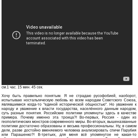
см.1 час. 15 мин. 45 сек.
Хочу быть правильно понятым. Я не страдаю русофобией, наоборот,
испытываю ностальгическую любовь ко всем народам Советского Союза,
являвшимися когда-то "единой исторической общностью". Но уважение к
народу и уважение к власти государства, населённого данным народом,
суть разные понятия. Российские политики упомянуты здесь в качестве
примера. Почему именно эта троица?! Во-первых, Россия - один из
геополитических монстров современного миры. Во-вторых, вышеназванные
политики достаточно образованы и весьма профессиональны. Ну, в самом
деле, разве достойно вменяемого человека анализировать спичи Парубия
или Парашенко?! В-третьих, для меня всё упомянутое не какая-то