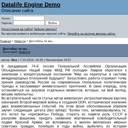
Datalife Engine Demo
Описание сайта
Логин:
Пароль:
Регистрация на сайте!
Забыли пароль?
Вы просматриваете мобильную версию сайта.
Перейти на полную версию сайта.
Главная
»
Новости
» Достойны ли мы...
Достойны ли мы...
Категория:
Новости
автор:
Alex
| 7-10-2019, 18:35 | Просмотров: 6237
В преддверии 74-й сессии Генеральной Ассамблеи Организации
Объединенных Наций глава МИД РФ господин Лавров обратился к
землянам с концептуальным посланием "Мир на перепутье и система
международных отношений будущего". Безусловно, работа отражает точку
зрения руководства России на современные глобальные политические
тренды и заслуживает внимательного прочтения. В свою очередь, хочу
остановиться на анализе отдельных моментов, которые, на мой взгляд,
весьма любопытны.
Во вступительной части статьи автор живописует ретроспективную картину
окончания Второй мировой войны и создания ООН, историческое значение
двух взаимосвязанных событий. На этом фоне обоснованным упрёком
звучит следующая цитата (без купюр): "Более того, активизировались те,
кто хотел бы «присвоить» Победу, стереть из памяти роль СССР в
разгроме фашизма, предать забвению жертвенный освободительный
подвиг Красной Армии, не вспоминать о многих миллионах мирных
советских граждан, погибших в годы войны, выбелить из истории