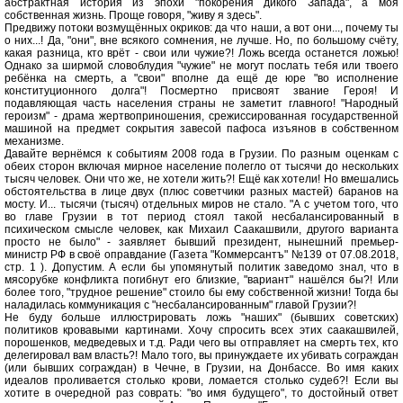
абстрактная история из эпохи "покорения дикого Запада", а моя
собственная жизнь. Проще говоря, "живу я здесь".
Предвижу потоки возмущённых окриков: да что наши, а вот они..., почему ты
о них...! Да, "они", вне всякого сомнения, не лучше. Но, по большому счёту,
какая разница, кто врёт - свои или чужие?! Ложь всегда останется ложью!
Однако за ширмой словоблудия "чужие" не могут послать тебя или твоего
ребёнка на смерть, а "свои" вполне да ещё де юре "во исполнение
конституционного долга"! Посмертно присвоят звание Героя! И
подавляющая часть населения страны не заметит главного! "Народный
героизм" - драма жертвоприношения, срежиссированная государственной
машиной на предмет сокрытия завесой пафоса изъянов в собственном
механизме.
Давайте вернёмся к событиям 2008 года в Грузии. По разным оценкам с
обеих сторон включая мирное население полегло от тысячи до нескольких
тысяч человек. Они что же, не хотели жить?! Ещё как хотели! Но вмешались
обстоятельства в лице двух (плюс советчики разных мастей) баранов на
мосту. И... тысячи (тысяч) отдельных миров не стало. "А с учетом того, что
во главе Грузии в тот период стоял такой несбалансированный в
психическом смысле человек, как Михаил Саакашвили, другого варианта
просто не было" - заявляет бывший президент, нынешний премьер-
министр РФ в своё оправдание (Газета "Коммерсантъ" №139 от 07.08.2018,
стр. 1 ). Допустим. А если бы упомянутый политик заведомо знал, что в
мясорубке конфликта погибнут его близкие, "вариант" нашёлся бы?! Или
более того, "трудное решение" стоило бы ему собственной жизни! Тогда бы
наладилась коммуникация с "несбалансированным" главой Грузии?!
Не буду больше иллюстрировать ложь "наших" (бывших советских)
политиков кровавыми картинами. Хочу спросить всех этих саакашвилей,
порошенков, медведевых и т.д. Ради чего вы отправляет на смерть тех, кто
делегировал вам власть?! Мало того, вы принуждаете их убивать сограждан
(или бывших сограждан) в Чечне, в Грузии, на Донбассе. Во имя каких
идеалов проливается столько крови, ломается столько судеб?! Если вы
хотите в очередной раз соврать: "во имя будущего", то достойный ответ