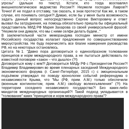
угрозы" (дальше по тексту). Кстати, кто тогда возглавлял
внешнеполитическое ведомство России?! Неужели господин Лавров?!
Точно! И не подал в отставку, так сказать, в знак протеста! Как же, в таком
случае, его понимать сегодня?! Думаю, если бы у меня была возможность
задать данный вопрос непосредственно Сергею Викторовичу и ответ
вызвал бы затруднения, на помощь обязательно пришла бы официальный
представитель МИД РФ Мария Захарова со своей универсальной фразой:
"Неужели они думали, что мы с ними селфи делать будем..."
В заключительной части меморандума господин министр от имени
Российского государства излагает предложения по совершенствованию
мироустройства. Не буду перечислять все благие намерения руководства
РФ, но на некоторых остановлюсь.
Цитата №1. "Давно пора договориться о единообразном толковании
принципов и норм международного права, а не пытаться действовать по
известной поговорке «закон – что дышло» (?!)
Договориться кому с кем?! Договориться МИДу РФ с Президентом России?!
Владимир Владимирович во время пленарных заседаний Международного
экономического форума (г. Санкт-Петербург, 2015 г.) с эмоциональным
подъёмом утверждал по поводу хронологии событий референдума о
независимости Крыма, что "Мы (РФ, прим. А.М.) только обеспечили
(военным контингентом, прим. А.М.) свободу волеизъявления" (?!) На
территории соседнего независимого государства?! Без каких-либо
мандатов международных организаций?! Такой подход укладывается в
"толкование" каких "принципов и норм международного права"?