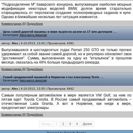
"Подразделение М" баварского концерна, выпускающее наиболее мощные
модификации некоторых моделей BMW, долгое время старательно
открещивалось от перспектив создания полноприводных седанов и купе.
Однако в ближайшие несколько лет ситуация изменится.
Комментарии (0)
Подробнее
Цена самой дорогой машины в мире выросла разом на 17 млн долларов ....
Категория:
Авто-мото креатив
автор:
Alex
| 4-10-2013, 13:40 | Просмотров: 4381
Выпускавшаяся в шестидесятых годах Ferrari 250 GTO не только прочно
удерживает за собой звание самой дорогой, но и регулярно обновляет свои
"достижения". Сумма, выплаченная за одну из "итальянок" в прошлом
месяце, оказалась на 49% больше предыдущего рекорда.
Комментарии (0)
Подробнее
Самой продаваемой машиной в Норвегии стал электрокар Tesla ....
Категория:
Авто-мото креатив
автор:
Alex
| 4-10-2013, 13:35 | Просмотров: 4942
Самым популярным автомобилем в мире является VW Golf, за ним по
пятам идет Toyota Corolla. В России самый продаваемый автомобиль –
отечественная Lada Granta. А вот в Норвегии, как нигде в мире,
предпочитают электрокары.
Комментарии (0)
Подробнее
Назад
1
2
3
4
Далее
Powered by
DataLife Engine