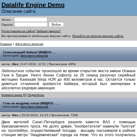
Datalife Engine Demo
Описание сайта
Логин:
Пароль:
Регистрация на сайте!
Забыли пароль?
Вы просматриваете мобильную версию сайта.
Перейти на полную версию сайта.
Главная
»
Авто-мото креатив
Сумасшедший байкер! (ВИДЕО) ....
Категория:
Авто-мото креатив
автор:
Alex
| 6-07-2016, 11:51 | Просмотров: 4654
Любопытное событие произошло во время открытия моста имени Османа
Гази в Турции. Некто Кенан Софоглу за 26 секунд разогнал серийный
мотоцикл Kawasaki Ninja H2R до 400 километров в час. Остается только
дивиться отчаянной храбрости байкера, который был экипирован в
абсолютно рядовую амуниция.
Комментарии (0)
Подробнее
Голь на выдумку хитра (ВИДЕО). ....
Категория:
Авто-мото креатив
автор:
Alex
| 25-02-2014, 14:15 | Просмотров: 7349
Двое жителей Санкт-Петербурга решили завести ВАЗ с помощью
буксировочного троса. Не долго думая, "изобретатели" накинули "галстук"
на троллейбус, осуществлявший посадку - высадку пассажиров в районе
станции метро "Академическая" города на Неве. Что из этого получилось