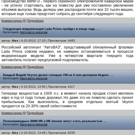
Производство BMW i3 - первого серийного электромобиля баварской марки
- не успело стартовать, как на повестку дня уже поставлено увеличение
объемов выпуска. Ведь дилеры уже распродали почти все 10 тысяч машин,
которые еще только предстоит собрать до сентября следующего года.
Комментарии (0)
Подробнее
Следующая модернизация Lada Priora пройдет в конце года ....
Категория:
Авто-мото креатив
автор:
Alex
| 4-10-2013, 17:10 | Просмотров: 4465
Российский автогигант "АвтоВАЗ", представивший обновленный флагман
Lada Priora совсем недавно, не намерен останавливаться в процессе
модернизации модели. Уже в четвертом квартале текущего года
автомобиль получит предпусковой подогреватель.
Комментарии (0)
Подробнее
Каждый Bugatti Veyron делает концерн VW на 6 млн долларов беднее ....
Категория:
Авто-мото креатив
автор:
Alex
| 4-10-2013, 13:56 | Просмотров: 4117
Гиперкар мощностью в 1000 л.с. в момент начала продаж стоил миллион
евро и год от года только дорожал. Но даже это не помогло сделать проект
прибыльным. Как выяснилось, в среднем отдельно взятый Veyron
продается за 20-30% своей себестоимости.
Комментарии (0)
Подробнее
Полноприводные BMW M5 и M6 вполне могут стать реальностью ....
Категория:
Авто-мото креатив
автор:
Alex
| 4-10-2013, 13:49 | Просмотров: 6255