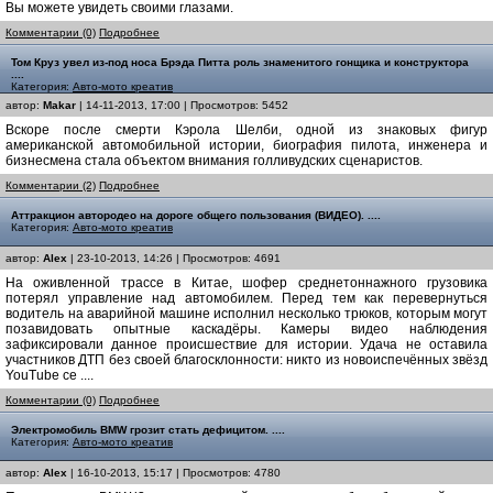
Вы можете увидеть своими глазами.
Комментарии (0)
Подробнее
Том Круз увел из-под носа Брэда Питта роль знаменитого гонщика и конструктора
....
Категория:
Авто-мото креатив
автор:
Makar
| 14-11-2013, 17:00 | Просмотров: 5452
Вскоре после смерти Кэрола Шелби, одной из знаковых фигур
американской автомобильной истории, биография пилота, инженера и
бизнесмена стала объектом внимания голливудских сценаристов.
Комментарии (2)
Подробнее
Аттракцион автородео на дороге общего пользования (ВИДЕО). ....
Категория:
Авто-мото креатив
автор:
Alex
| 23-10-2013, 14:26 | Просмотров: 4691
На оживленной трассе в Китае, шофер среднетоннажного грузовика
потерял управление над автомобилем. Перед тем как перевернуться
водитель на аварийной машине исполнил несколько трюков, которым могут
позавидовать опытные каскадёры. Камеры видео наблюдения
зафиксировали данное происшествие для истории. Удача не оставила
участников ДТП без своей благосклонности: никто из новоиспечённых звёзд
YouTube се ....
Комментарии (0)
Подробнее
Электромобиль BMW грозит стать дефицитом. ....
Категория:
Авто-мото креатив
автор:
Alex
| 16-10-2013, 15:17 | Просмотров: 4780