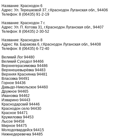
Название: Краснодон 6
Адрес: Ул. Терешковой 37, г.Краснодон Луганская обл., 94406
Телефон: 8 (06435) 91-2-19
Название: Краснодон 7 г.
Адрес: Ул. П. Котова 31, г.Краснодон Луганская обл., 94407
Телефон: 8 (06435) 2-30-52
Название: Краснодон 8
Адрес: Кв. Баракова 6, г.Краснодон Луганская обл., 94408
Телефон: 8 (06435) 6-72-40
Великий Лог 94480
Великий Суходол 94466
Верхнегерасимовка 94486
Верхнешевырёвка 94483
Верхняя Краснянка 94481
Власовка 94491
Горное 94436
Давыдо-Никольское 94460
Дружное 94465
Ивановка 94462
Изварино 94443
Краснодарский 94446
Краснодон село 94430
Красное 94471
Кружиловка 94453
Лысое 94458
Мирное 94475
Молодогвардейск 94415
Нижнедеревечка 94485