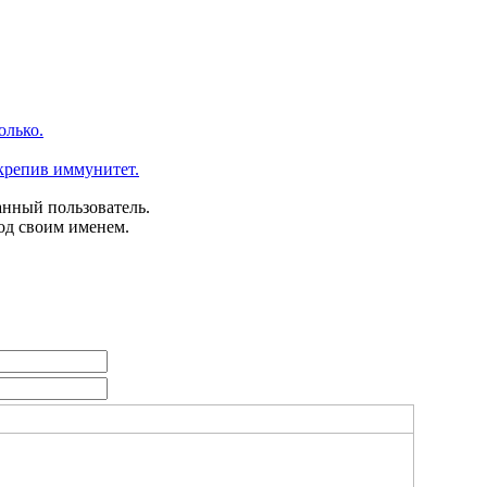
олько.
укрепив иммунитет.
анный пользователь.
од своим именем.