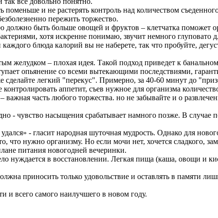
 так все довольно понятно.
ь поменьше и не растерять контроль над количеством съеденного,
безболезненно пережить торжество.
 должно быть больше овощей и фруктов – клетчатка поможет орг
териями, хотя искренне понимаю, звучит немного глуповато дл
каждого блюда калорий вы не наберете, так что пробуйте, дегус
тым желудком – плохая идея. Такой подход приведет к банальном
аступает опьянение со всеми вытекающими последствиями, гар
 же сделайте легкий "перекус". Примерно, за 40-60 минут до "пр
 контролировать аппетит, съев нужное для организма количеств
 важная часть любого торжества. но не забывайте и о развлече
дно - чувство насыщения срабатывает намного позже. В случае 
 удался» - гласит народная шуточная мудрость. Однако для новог
о, что нужно организму. Но если мочи нет, хочется сладкого, з
плане питания новогодней вечеринки.
тело нуждается в восстановлении. Легкая пища (каша, овощи и к
 должна приносить только удовольствие и оставлять в памяти ли
ти и всего самого наилучшего в новом году.