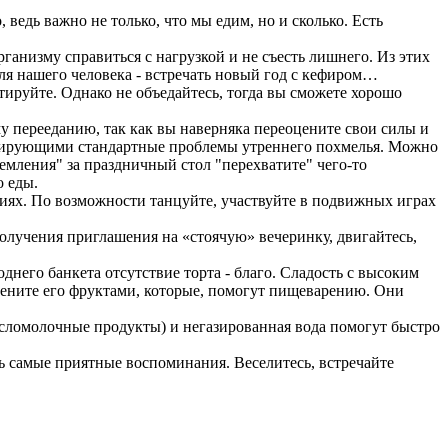
 ведь важно не только, что мы едим, но и сколько. Есть
анизму справиться с нагрузкой и не съесть лишнего. Из этих
я нашего человека - встречать новый год с кефиром…
тируйте. Однако не объедайтесь, тогда вы сможете хорошо
у перееданию, так как вы наверняка переоцените свои силы и
антирующими стандартные проблемы утреннего похмелья. Можно
иземления" за праздничный стол "перехватите" чего-то
о еды.
ниях. По возможности танцуйте, участвуйте в подвижных играх
получения приглашения на «стоячую» вечеринку, двигайтесь,
однего банкета отсутствие торта - благо. Сладость с высоким
амените его фруктами, которые, помогут пищеварению. Они
исломолочные продукты) и негазированная вода помогут быстро
шь самые приятные воспоминания. Веселитесь, встречайте