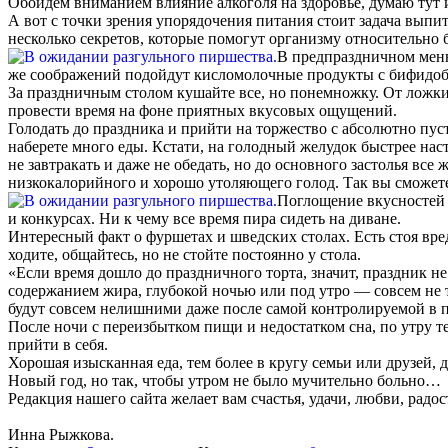
Обойдем вниманием влияние алкоголя на здоровье, думаю тут и
А вот с точки зрения упорядочения питания стоит задача выпит
несколько секретов, которые помогут организму относительно 
В предпраздничном меню
же соображений подойдут кисломолочные продукты с бифидобак
За праздничным столом кушайте все, но понемножку. От ложки 
провести время на фоне приятных вкусовых ощущений.
Голодать до праздника и прийти на торжество с абсолютно пус
наберете много еды. Кстати, на голодный желудок быстрее н
не завтракать и даже не обедать, но до основного застолья все
низкокалорийного и хорошо утоляющего голод. Так вы сможете
Поглощение вкусностей –
и конкурсах. Ни к чему все время пира сидеть на диване.
Интересный факт о фуршетах и шведских столах. Есть стоя вре
ходите, общайтесь, но не стойте постоянно у стола.
«Если время дошло до праздничного торта, значит, праздник не
содержанием жира, глубокой ночью или под утро — совсем не т
будут совсем нелишними даже после самой контролируемой в 
После ночи с переизбытком пищи и недостатком сна, по утру 
прийти в себя.
Хорошая изысканная еда, тем более в кругу семьи или друзей,
Новый год, но так, чтобы утром не было мучительно больно…
Редакция нашего сайта желает вам счастья, удачи, любви, радос
Инна Рыжкова.