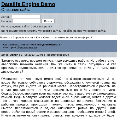
Datalife Engine Demo
Описание сайта
Логин:
Пароль:
Регистрация на сайте!
Забыли пароль?
Вы просматриваете мобильную версию сайта.
Перейти на полную версию сайта.
Главная
»
Здравые мысли
» Как избежать постотпускного дискомфорта?
Как избежать постотпускного дискомфорта?
Категория:
Здравые мысли
автор:
Admin
| 27-08-2013, 10:06 | Просмотров: 6898
Закончилось лето, прошел отпуск, надо выходить работу. Но работать нет
абсолютно никакого желания. Как же быть в такой ситуации? И как
правильно подготовить себя чтобы возвращение на работу не вызывало
дискомфорта?
Общеизвестно, что отпуск имеет свойство быстро заканчиваться. И вот
вроде бы только собираясь отдохнуть, обсуждали с коллегой планы на
отпуск, как уже сидите на рабочем месте. Перестраиваться с работы на
отпуск гораздо приятнее, чем настаиваться на работу после отпуска.
Отдых, безусловно, идет всем на пользу, однако, существует ряд подводных
камней. Ведь в отпуске человек ведет иной образ жизни, живет в другом
темпе, что хорошо сказывается на здоровье организма. Включение в
рабочий процесс происходит тяжело, из-за невозможности человека
быстро переключиться с одного жизненного ритма на другой. Для
перестройки на новый режим и распорядок дня, необходимо около 7 дней.
И чем активнее человек провел отпуск, тем труднее и дольше он будет