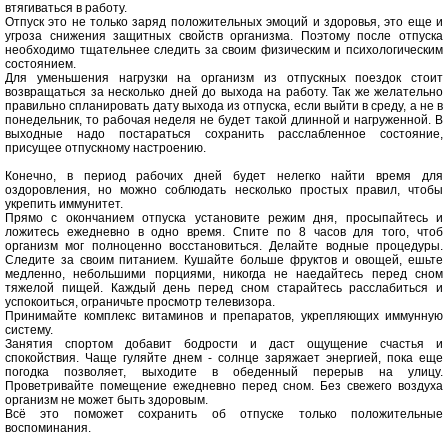
втягиваться в работу.
Отпуск это не только заряд положительных эмоций и здоровья, это еще и
угроза снижения защитных свойств организма. Поэтому после отпуска
необходимо тщательнее следить за своим физическим и психологическим
состоянием.
Для уменьшения нагрузки на организм из отпускных поездок стоит
возвращаться за несколько дней до выхода на работу. Так же желательно
правильно спланировать дату выхода из отпуска, если выйти в среду, а не в
понедельник, то рабочая неделя не будет такой длинной и нагруженной. В
выходные надо постараться сохранить расслабленное состояние,
присущее отпускному настроению.
Конечно, в период рабочих дней будет нелегко найти время для
оздоровления, но можно соблюдать несколько простых правил, чтобы
укрепить иммунитет.
Прямо с окончанием отпуска установите режим дня, просыпайтесь и
ложитесь ежедневно в одно время. Спите по 8 часов для того, чтоб
организм мог полноценно восстановиться. Делайте водные процедуры.
Следите за своим питанием. Кушайте больше фруктов и овощей, ешьте
медленно, небольшими порциями, никогда не наедайтесь перед сном
тяжелой пищей. Каждый день перед сном старайтесь расслабиться и
успокоиться, ограничьте просмотр телевизора.
Принимайте комплекс витаминов и препаратов, укрепляющих иммунную
систему.
Занятия спортом добавит бодрости и даст ощущение счастья и
спокойствия. Чаще гуляйте днем - солнце заряжает энергией, пока еще
погодка позволяет, выходите в обеденный перерыв на улицу.
Проветривайте помещение ежедневно перед сном. Без свежего воздуха
организм не может быть здоровым.
Всё это поможет сохранить об отпуске только положительные
воспоминания.