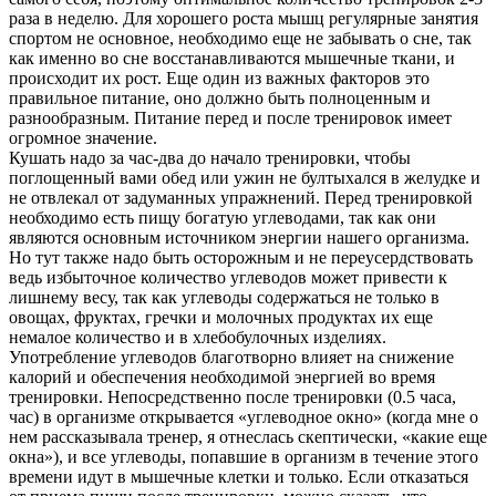
раза в неделю. Для хорошего роста мышц регулярные занятия
спортом не основное, необходимо еще не забывать о сне, так
как именно во сне восстанавливаются мышечные ткани, и
происходит их рост. Еще один из важных факторов это
правильное питание, оно должно быть полноценным и
разнообразным. Питание перед и после тренировок имеет
огромное значение.
Кушать надо за час-два до начало тренировки, чтобы
поглощенный вами обед или ужин не бултыхался в желудке и
не отвлекал от задуманных упражнений. Перед тренировкой
необходимо есть пищу богатую углеводами, так как они
являются основным источником энергии нашего организма.
Но тут также надо быть осторожным и не переусердствовать
ведь избыточное количество углеводов может привести к
лишнему весу, так как углеводы содержаться не только в
овощах, фруктах, гречки и молочных продуктах их еще
немалое количество и в хлебобулочных изделиях.
Употребление углеводов благотворно влияет на снижение
калорий и обеспечения необходимой энергией во время
тренировки. Непосредственно после тренировки (0.5 часа,
час) в организме открывается «углеводное окно» (когда мне о
нем рассказывала тренер, я отнеслась скептически, «какие еще
окна»), и все углеводы, попавшие в организм в течение этого
времени идут в мышечные клетки и только. Если отказаться