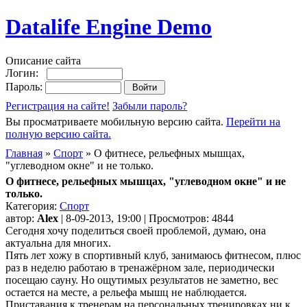
Datalife Engine Demo
Описание сайта
Логин:
Пароль:
Регистрация на сайте!
Забыли пароль?
Вы просматриваете мобильную версию сайта.
Перейти на
полную версию сайта.
Главная
»
Спорт
» О фитнесе, рельефных мышцах,
"углеводном окне" и не только.
О фитнесе, рельефных мышцах, "углеводном окне" и не
только.
Категория:
Спорт
автор:
Alex
| 8-09-2013, 19:00 | Просмотров: 4844
Сегодня хочу поделиться своей проблемой, думаю, она
актуальна для многих.
Пять лет хожу в спортивный клуб, занимаюсь фитнесом, плюс
раз в неделю работаю в тренажёрном зале, периодически
посещаю сауну. Но ощутимых результатов не заметно, вес
остается на месте, а рельефа мышц не наблюдается.
Приставания к тренерам на персональных тренировках ни к