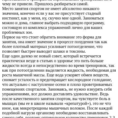
чему не привели. Пришлось разбираться самой.
Место занятия спортом не имеет абсолютно никакого
значения, конечно если у вас не присутствует стадный
инстинкт, как у меня, ну, скучно мне одной. Заниматься
можно и дома, главное выбрать подходящую программу,
состоящую из комплекса упражнений лично для ваших
проблемных зон.
Первое на что стоит обратить внимание это форма для
занятия, она имеет значение в процессе похудения так как
более плотный материал усиливает потоотделение, что
позволяет быстрее выводит шлаки и токсины.
Еще один далеко не новый совет, который встречается
практически везде в статьях о здоровье это пить больше
жидкости всегда и непосредственно во время тренировок, так
как при потоотделении выделяется жидкость, необходимая для
роста мышечной массы. Еще вода ускоряет обмен веществ,
снимает усталость и предотвращает кислородное голодание,
что актуально с наступление осени и плохо проветриваемых
помещениях спортзалов. Занимаясь, не нужно изнурять себя
упражнениями, все должно доставлять удовольствие. Ведь
после качественного занятия спортом, вы чувствуете боль в
мышцах (мы ее в школе называли «крепатурой»), это не что
иное, как микротрещины мышечных волокон. После каждой
подобной нагрузи организму необходимо восстанавливать
самого себя, поэтому оптимальное количество тренировок 2-3