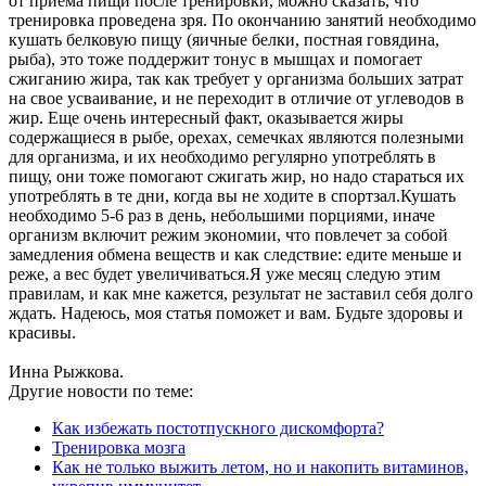
от приема пищи после тренировки, можно сказать, что
тренировка проведена зря. По окончанию занятий необходимо
кушать белковую пищу (яичные белки, постная говядина,
рыба), это тоже поддержит тонус в мышцах и помогает
сжиганию жира, так как требует у организма больших затрат
на свое усваивание, и не переходит в отличие от углеводов в
жир. Еще очень интересный факт, оказывается жиры
содержащиеся в рыбе, орехах, семечках являются полезными
для организма, и их необходимо регулярно употреблять в
пищу, они тоже помогают сжигать жир, но надо стараться их
употреблять в те дни, когда вы не ходите в спортзал.Кушать
необходимо 5-6 раз в день, небольшими порциями, иначе
организм включит режим экономии, что повлечет за собой
замедления обмена веществ и как следствие: едите меньше и
реже, а вес будет увеличиваться.Я уже месяц следую этим
правилам, и как мне кажется, результат не заставил себя долго
ждать. Надеюсь, моя статья поможет и вам. Будьте здоровы и
красивы.
Инна Рыжкова.
Другие новости по теме:
Как избежать постотпускного дискомфорта?
Тренировка мозга
Как не только выжить летом, но и накопить витаминов,