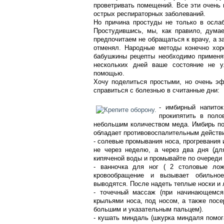
проветривать помещений. Все эти очень 
острых респираторных заболеваний.
Но причина простуды не только в ослаб
Простудившись, мы, как правило, думае
предпочитаем не обращаться к врачу, а 
отменял. Народные методы конечно хоро
бабушкины рецепты необходимо применя
нескольких дней ваше состояние не у
помощью.
Хочу поделиться простыми, но очень э
справиться с болезнью в считанные дни:
- имбирный напито
прокипятить в поло
небольшим количеством меда. Имбирь по
обладает противовоспалительным действи
- солевые промывания носа, прогревания 
не через неделю, а через два дня (дл
кипяченой воды и промывайте по очереди
- ванночка для ног ( 2 столовые лож
кровообращение и вызывает обильное
выводятся. После надеть теплые носки и 
- точечный массаж (при начинающемся
крыльями носа, под носом, а также пос
большим и указательным пальцем).
- кушать миндаль (шкурка миндаля помог