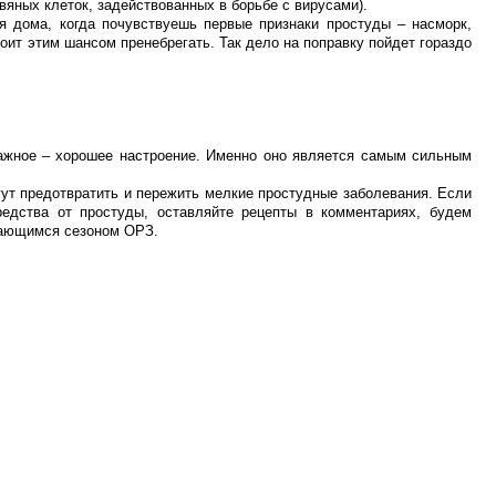
яных клеток, задействованных в борьбе с вирусами).
ся дома, когда почувствуешь первые признаки простуды – насморк,
тоит этим шансом пренебрегать. Так дело на поправку пойдет гораздо
ажное – хорошее настроение. Именно оно является самым сильным
ут предотвратить и пережить мелкие простудные заболевания. Если
едства от простуды, оставляйте рецепты в комментариях, будем
гающимся сезоном ОРЗ.