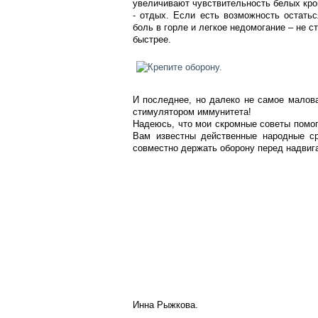
увеличивают чувствительность белых кров
- отдых. Если есть возможность остать
боль в горле и легкое недомогание – не с
быстрее.
И последнее, но далеко не самое малов
стимулятором иммунитета!
Надеюсь, что мои скромные советы помог
Вам известны действенные народные ср
совместно держать оборону перед надви
Инна Рыжкова.