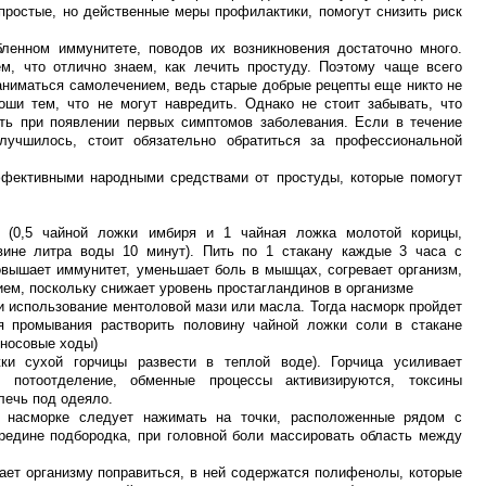
простые, но действенные меры профилактики, помогут снизить риск
ленном иммунитете, поводов их возникновения достаточно много.
м, что отлично знаем, как лечить простуду. Поэтому чаще всего
заниматься самолечением, ведь старые добрые рецепты еще никто не
ши тем, что не могут навредить. Однако не стоит забывать, что
ть при появлении первых симптомов заболевания. Если в течение
лучшилось, стоит обязательно обратиться за профессиональной
ффективными народными средствами от простуды, которые помогут
к (0,5 чайной ложки имбиря и 1 чайная ложка молотой корицы,
вине литра воды 10 минут). Пить по 1 стакану каждые 3 часа с
вышает иммунитет, уменьшает боль в мышцах, согревает организм,
ем, поскольку снижает уровень простагландинов в организме
и использование ментоловой мази или масла. Тогда насморк пройдет
я промывания растворить половину чайной ложки соли в стакане
 носовые ходы)
ки сухой горчицы развести в теплой воде). Горчица усиливает
 потоотделение, обменные процессы активизируются, токсины
лечь под одеяло.
 насморке следует нажимать на точки, расположенные рядом с
ередине подбородка, при головной боли массировать область между
ает организму поправиться, в ней содержатся полифенолы, которые