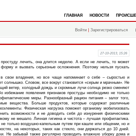
ГЛАВНАЯ
НОВОСТИ
ПРОИСШЕ
да
Войти
|
Зарегистрироваться
27-10-2013, 15:26
 простуду лечить, она длится неделю. А если не лечить, то может
 форму и вызвать серьезные осложнения. Поэтому нельзя пускать
 в свои владения, но все чаще напоминает о себе – сыростью и
т солнышко. Словом, все вокруг становится «серым и мрачным». Не
ющий ветер, холодный дождь и скромные лучи солнца резко сменяют
 Во избежание появления признаков простуды необходимо не только
офилактические меры. Разнообразный рацион питания – залог того,
имые вещества. Больше продуктов, которые содержат различные
оэлементы. Физическая нагрузка поможет организму мобилизовать
енить возможности и не доводить себя до изнурения физическими
кому не мешало. Личная гигиена и чистота – лучшая профилактика.
 не только воздушно-капельным путем при кашле или общении, но и
стях, на некоторых, таких как стекло, они держаться до 10 дней.
ки. Не забывай также регулярно проводить влажную уборку дома и