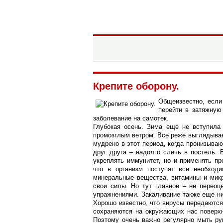
Информационный портал горо
Краснодон
Крепите оборону.
Общеизвестно, если
перейти в затяжную
заболевание на самотек.
Глубокая осень. Зима еще не вступила
промозглым ветром. Все реже выглядывае
мудрено в этот период, когда пронизыва
друг друга – надолго слечь в постель.
укреплять иммунитет, но и применять пр
что в организм поступят все необход
минеральные вещества, витамины и микр
свои силы. Но тут главное – не переоц
упражнениями. Закаливание также еще ни
Хорошо известно, что вирусы передаются
сохраняются на окружающих нас поверхно
Поэтому очень важно регулярно мыть ру