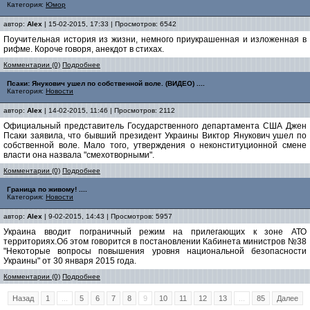
Категория:
Юмор
автор:
Alex
| 15-02-2015, 17:33 | Просмотров: 6542
Поучительная история из жизни, немного приукрашенная и изложенная в
рифме. Короче говоря, анекдот в стихах.
Комментарии (0)
Подробнее
Псаки: Янукович ушел по собственной воле. (ВИДЕО) ....
Категория:
Новости
автор:
Alex
| 14-02-2015, 11:46 | Просмотров: 2112
Официальный представитель Государственного департамента США Джен
Псаки заявила, что бывший президент Украины Виктор Янукович ушел по
собственной воле. Мало того, утверждения о неконституционной смене
власти она назвала "смехотворными".
Комментарии (0)
Подробнее
Граница по живому! ....
Категория:
Новости
автор:
Alex
| 9-02-2015, 14:43 | Просмотров: 5957
Украина вводит пограничный режим на прилегающих к зоне АТО
территориях.Об этом говорится в постановлении Кабинета министров №38
"Некоторые вопросы повышения уровня национальной безопасности
Украины" от 30 января 2015 года.
Комментарии (0)
Подробнее
Назад
1
...
5
6
7
8
9
10
11
12
13
...
85
Далее