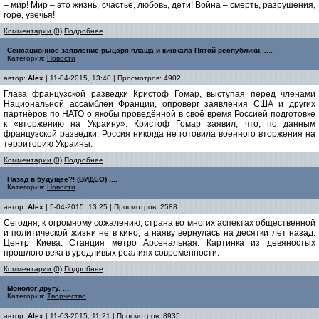
– мир! Мир – это жизнь, счастье, любовь, дети! Война – смерть, разрушения,
горе, увечья!
Комментарии (0)
Подробнее
Сенсационное заявление рыцаря плаща и кинжала Пятой республики. ....
Категория:
Новости
автор:
Alex
| 11-04-2015, 13:40 | Просмотров: 4902
Глава французской разведки Кристоф Гомар, выступая перед членами
Национальной ассамблеи Франции, опроверг заявления США и других
партнёров по НАТО о якобы проведённой в своё время Россией подготовке
к «вторжению на Украину». Кристоф Гомар заявил, что, по данным
французской разведки, Россия никогда не готовила военного вторжения на
территорию Украины.
Комментарии (0)
Подробнее
Назад в будущее?! (ВИДЕО) ....
Категория:
Новости
автор:
Alex
| 5-04-2015, 13:25 | Просмотров: 2588
Сегодня, к огромному сожалению, страна во многих аспектах общественной
и политической жизни не в кино, а наяву вернулась на десятки лет назад.
Центр Киева. Станция метро Арсенальная. Картинка из девяностых
прошлого века в уродливых реалиях современности.
Комментарии (0)
Подробнее
Монолог другу. ....
Категория:
Творчество
автор:
Alex
| 11-03-2015, 11:21 | Просмотров: 8935