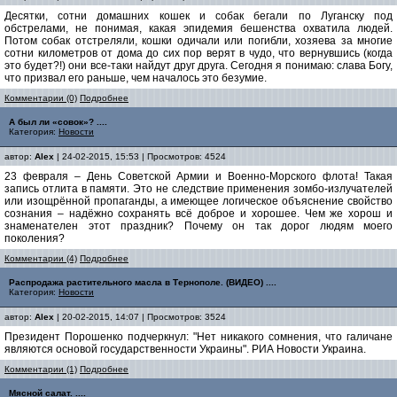
Десятки, сотни домашних кошек и собак бегали по Луганску под
обстрелами, не понимая, какая эпидемия бешенства охватила людей.
Потом собак отстреляли, кошки одичали или погибли, хозяева за многие
сотни километров от дома до сих пор верят в чудо, что вернувшись (когда
это будет?!) они все-таки найдут друг друга. Сегодня я понимаю: слава Богу,
что призвал его раньше, чем началось это безумие.
Комментарии (0)
Подробнее
А был ли «совок»? ....
Категория:
Новости
автор:
Alex
| 24-02-2015, 15:53 | Просмотров: 4524
23 февраля – День Советской Армии и Военно-Морского флота! Такая
запись отлита в памяти. Это не следствие применения зомбо-излучателей
или изощрённой пропаганды, а имеющее логическое объяснение свойство
сознания – надёжно сохранять всё доброе и хорошее. Чем же хорош и
знаменателен этот праздник? Почему он так дорог людям моего
поколения?
Комментарии (4)
Подробнее
Распродажа растительного масла в Тернополе. (ВИДЕО) ....
Категория:
Новости
автор:
Alex
| 20-02-2015, 14:07 | Просмотров: 3524
Президент Порошенко подчеркнул: "Нет никакого сомнения, что галичане
являются основой государственности Украины". РИА Новости Украина.
Комментарии (1)
Подробнее
Мясной салат. ....