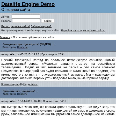
Datalife Engine Demo
Описание сайта
Логин:
Пароль:
Регистрация на сайте!
Забыли пароль?
Вы просматриваете мобильную версию сайта.
Перейти на полную версию сайта.
Главная
» Последние публикации на сайте
Семьдесят три года спустя! (ВИДЕО) ....
Категория:
Новости
автор:
Alex
| 4-05-2015, 19:23 | Просмотров: 2594
Свежий творческий взгляд на реальное историческое событие. Новый
художественный сериал «Молодая гвардия» стартует на российском
телевидении. Подвиг наших земляков не забыт – это самое главное!
Безусловно, в очередной раз будет сломано не мало копий на предмет, что
имело место в жизни, а что художественный вымысел. Мы – краснодонцы
достоверно знаем из первых уст – подполье было, юные горячие сердца ....
Комментарии (0)
Подробнее
Простите нас, родители! ....
Категория:
Новости
автор:
Alex
| 15-04-2015, 16:40 | Просмотров: 6431
Как смотреть в глаза тем, кто сломал хребет фашизму в 1945 году? Ведь это
мы – наши поколения, поколения наших детей не смогли удержать в своих
руках, завоёванное ими! Именно мы утратили самое драгоценное на Земле