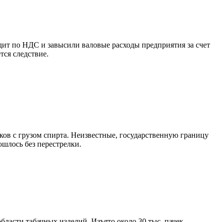
ит по НДС и завысили валовые расходы предприятия за счет
тся следствие.
ов с грузом спирта. Неизвестные, государственную границу
ошлось без перестрелки.
бласти табачных изделий. Изъято около 30 тыс. пачек