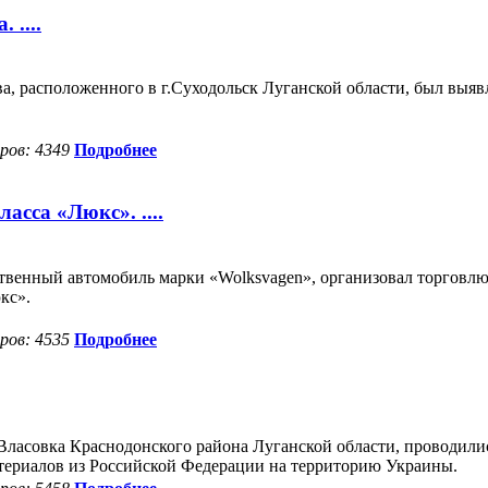
 ....
ва, расположенного в г.Суходольск Луганской области, был в
ов: 4349
Подробнее
асса «Люкс». ....
ственный автомобиль марки «Wolksvagen», организовал торговл
кс».
ов: 4535
Подробнее
Власовка Краснодонского района Луганской области, проводили
териалов из Российской Федерации на территорию Украины.