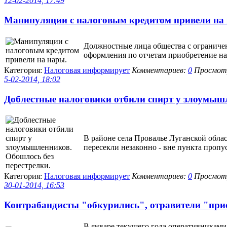
12-02-2014, 17:49
Манипуляции с налоговым кредитом привели на на
Должностные лица общества с ограниче
оформления по отчетам приобретение на 
Категория:
Налоговая информирует
Комментариев:
0
Просмотр
5-02-2014, 18:02
Доблестные налоговики отбили спирт у злоумышле
В районе села Провалье Луганской обла
пересекли незаконно - вне пункта пропу
Категория:
Налоговая информирует
Комментариев:
0
Просмотр
30-01-2014, 16:53
Контрабандисты "обкурились", отравители "присе
В январе текущего года оперативниками 