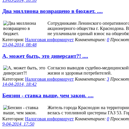
13-05-2014, 10:10
Два миллиона возвращено в бюджет. ....
Сотрудниками Ленинского оперативного
акционерного общества г. Краснодона. 
не уплачивали единый взнос на общеобяз
Категория:
Налоговая информирует
Комментариев:
0
Просмотр
23-04-2014, 08:48
А, может быть, это диверсант?! ....
Согласно выводов судебно-медицинской э
жизни и здоровья потребителей.
Категория:
Налоговая информирует
Комментариев:
3
Просмотр
14-04-2014, 18:42
Бензин - ставка выше, чем закон. ....
Житель города Краснодон на территории
велась с топливной цистерны ГАЗ 53. Го
Категория:
Налоговая информирует
Комментариев:
0
Просмотр
9-04-2014, 17:50