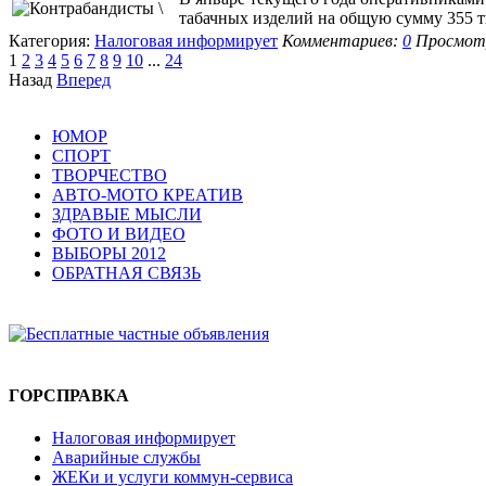
табачных изделий на общую сумму 355 т
Категория:
Налоговая информирует
Комментариев:
0
Просмотр
1
2
3
4
5
6
7
8
9
10
...
24
Назад
Вперед
ЮМОР
СПОРТ
ТВОРЧЕСТВО
АВТО-МОТО КРЕАТИВ
ЗДРАВЫЕ МЫСЛИ
ФОТО И ВИДЕО
ВЫБОРЫ 2012
ОБРАТНАЯ СВЯЗЬ
ГОРСПРАВКА
Налоговая информирует
Аварийные службы
ЖЕКи и услуги коммун-сервиса