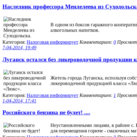
Наследник профессора Менделеева из Суходольска.
В одном из боксов гаражного кооперати
алкогольных напитков.
Категория:
Налоговая информирует
Комментариев:
0
Просмотр
7-04-2014, 19:49
Луганск остался без ликероводочной продукции кл
Житель города Луганска, используя соб
ликероводочной продукцией класса «Лю
Категория:
Налоговая информирует
Комментариев:
1
Просмотр
1-04-2014, 17:41
Российского бензина не будет! ....
Неустановленными лицами, в районе с. 
для перемещения горюче - смазочных ма