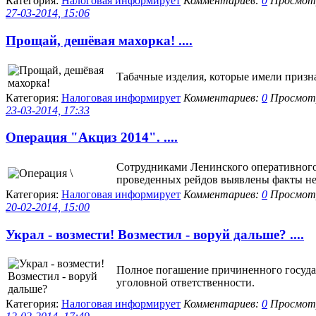
Категория:
Налоговая информирует
Комментариев:
0
Просмотр
27-03-2014, 15:06
Прощай, дешёвая махорка! ....
Табачные изделия, которые имели призн
Категория:
Налоговая информирует
Комментариев:
0
Просмотр
23-03-2014, 17:33
Операция "Акциз 2014". ....
Сотрудниками Ленинского оперативного 
проведенных рейдов выявлены факты не
Категория:
Налоговая информирует
Комментариев:
0
Просмотр
20-02-2014, 15:00
Украл - возмести! Возместил - воруй дальше? ....
Полное погашение причиненного государ
уголовной ответственности.
Категория:
Налоговая информирует
Комментариев:
0
Просмотр