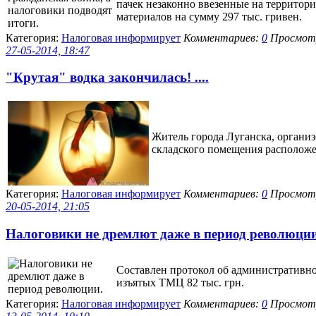
пачек незаконно ввезенные на территори
материалов на сумму 297 тыс. гривен.
Категория:
Налоговая информирует
Комментариев:
0
Просмотр
27-05-2014, 18:47
"Крутая" водка закончилась! ....
Житель города Луганска, органи
складского помещения расположен
Категория:
Налоговая информирует
Комментариев:
0
Просмотр
20-05-2014, 21:05
Налоговики не дремлют даже в период революции. 
Составлен протокол об административно
изъятых ТМЦ 82 тыс. грн.
Категория:
Налоговая информирует
Комментариев:
0
Просмотр