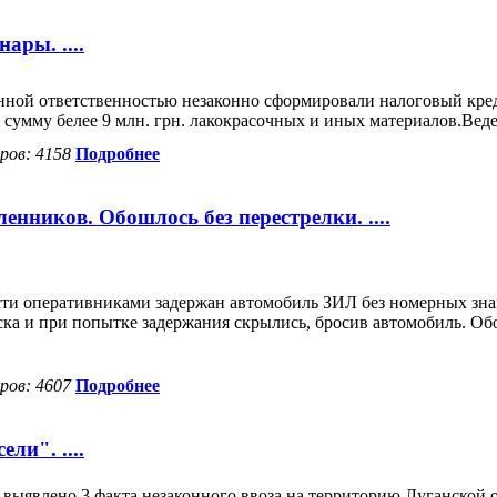
ры. ....
нной ответственностью незаконно сформировали налоговый кред
сумму белее 9 млн. грн. лакокрасочных и иных материалов.Веде
ов: 4158
Подробнее
нников. Обошлось без перестрелки. ....
сти оперативниками задержан автомобиль ЗИЛ без номерных знак
ска и при попытке задержания скрылись, бросив автомобиль. Об
ов: 4607
Подробнее
ли". ....
выявлено 3 факта незаконного ввоза на территорию Луганской о