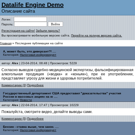
Datalife Engine Demo
Описание сайта
Логин:
Пароль:
Регистрация на сайте!
Забыли пароль?
Вы просматриваете мобильную версию сайта.
Перейти на полную версию сайта.
Главная
» Последние публикации на сайте
А, может быть, это диверсант?! ....
Категория:
Налоговая информирует
автор:
Alex
| 23-04-2014, 08:48 | Просмотров: 5229
Согласно выводов судебно-медицинской экспертизы, фальсифицированная
алкогольная продукция («водка» и «коньяк»), при ее употреблении,
представляет угрозу для жизни и здоровья потребителей.
Комментарии (3)
Подробнее
Государственный департамент США предоставил "доказательства" участия
России в массовых акциях на ю ....
Категория:
Новости
автор:
Alex
| 22-04-2014, 17:47 | Просмотров: 10229
Пожалуйста, смотрите видео, делайте выводы сами.
Комментарии (5)
Подробнее
Бензин - ставка выше, чем закон. ....
Категория:
Налоговая информирует