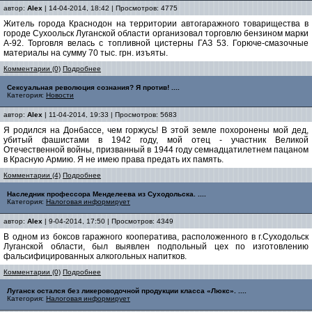
автор:
Alex
| 14-04-2014, 18:42 | Просмотров: 4775
Житель города Краснодон на территории автогаражного товарищества в
городе Сухоольск Луганской области организовал торговлю бензином марки
А-92. Торговля велась с топливной цистерны ГАЗ 53. Горюче-смазочные
материалы на сумму 70 тыс. грн. изъяты.
Комментарии (0)
Подробнее
Сексуальная революция сознания? Я против! ....
Категория:
Новости
автор:
Alex
| 11-04-2014, 19:33 | Просмотров: 5683
Я родился на Донбассе, чем горжусь! В этой земле похоронены мой дед,
убитый фашистами в 1942 году, мой отец - участник Великой
Отечественной войны, призванный в 1944 году семнадцатилетнем пацаном
в Красную Армию. Я не имею права предать их память.
Комментарии (4)
Подробнее
Наследник профессора Менделеева из Суходольска. ....
Категория:
Налоговая информирует
автор:
Alex
| 9-04-2014, 17:50 | Просмотров: 4349
В одном из боксов гаражного кооператива, расположенного в г.Суходольск
Луганской области, был выявлен подпольный цех по изготовлению
фальсифицированных алкогольных напитков.
Комментарии (0)
Подробнее
Луганск остался без ликероводочной продукции класса «Люкс». ....
Категория:
Налоговая информирует