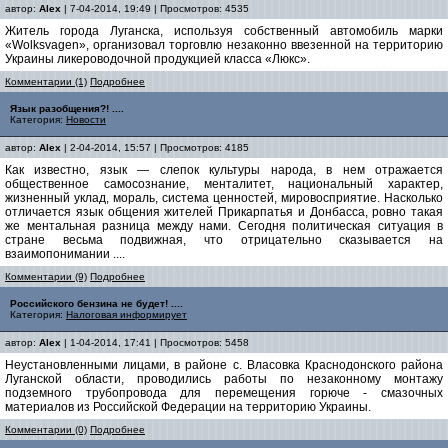
автор:
Alex
| 7-04-2014, 19:49 | Просмотров: 4535
Житель города Луганска, используя собственный автомобиль марки
«Wolksvagen», организовал торговлю незаконно ввезенной на территорию
Украины ликероводочной продукцией класса «Люкс».
Комментарии (1)
Подробнее
Язык разобщения?! ....
Категория:
Новости
автор:
Alex
| 2-04-2014, 15:57 | Просмотров: 4185
Как известно, язык — слепок культуры народа, в нем отражается
общественное самосознание, менталитет, национальный характер,
жизненный уклад, мораль, система ценностей, мировосприятие. Насколько
отличается язык общения жителей Прикарпатья и Донбасса, ровно такая
же ментальная разница между нами. Сегодня политическая ситуация в
стране весьма подвижная, что отрицательно сказывается на
взаимопонимании ....
Комментарии (9)
Подробнее
Российского бензина не будет! ....
Категория:
Налоговая информирует
автор:
Alex
| 1-04-2014, 17:41 | Просмотров: 5458
Неустановленными лицами, в районе с. Власовка Краснодонского района
Луганской области, проводились работы по незаконному монтажу
подземного трубопровода для перемещения горюче - смазочных
материалов из Российской Федерации на территорию Украины.
Комментарии (0)
Подробнее