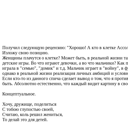
Получил следующую рецензию: "Хорошо! А кто в клетке Ассол
Изложу свою позицию.
Женщины плачутся о клетке? Может быть, в реальной жизни так
детские игры. Во что играют девочки, а во что мальчики? Ка
играла в "семью", "домик" и т.д. Мальчик играет в "войну", в
однако в реальной жизни реализация личных амбиций и условн
Если кто-то из данного спича сделает вывод о том, что я проти
быть. Абсолютно естественно, что каждый видит картину в св
Концептуальное.
Хочу, дружище, поделиться
С тобою глупостью своей,
Считаю, коль решил жениться,
То делай это для детей.