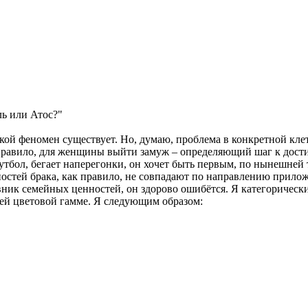
ь или Атос?"
ой феномен существует. Но, думаю, проблема в конкретной клет
к правило, для женщины выйти замуж – определяющий шаг к дост
 футбол, бегает наперегонки, он хочет быть первым, по нынешне
остей брака, как правило, не совпадают по направлению прило
вник семейных ценностей, он здорово ошибётся. Я категорически 
оей цветовой гамме. Я следующим образом: