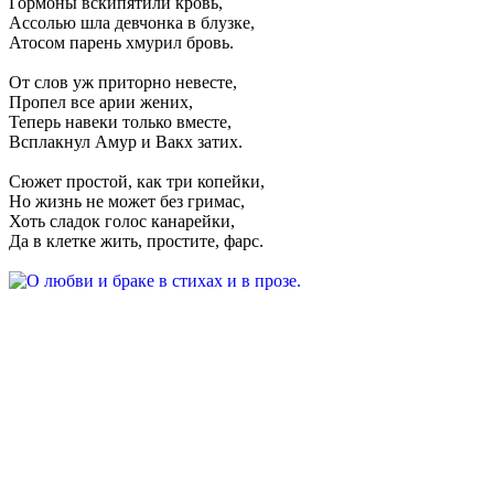
Гормоны вскипятили кровь,
Ассолью шла девчонка в блузке,
Атосом парень хмурил бровь.
От слов уж приторно невесте,
Пропел все арии жених,
Теперь навеки только вместе,
Всплакнул Амур и Вакх затих.
Сюжет простой, как три копейки,
Но жизнь не может без гримас,
Хоть сладок голос канарейки,
Да в клетке жить, простите, фарс.