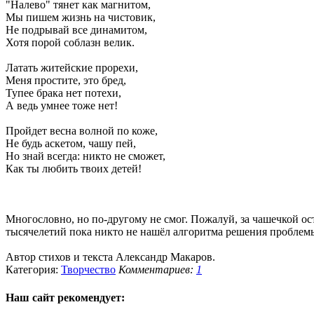
"Налево" тянет как магнитом,
Мы пишем жизнь на чистовик,
Не подрывай все динамитом,
Хотя порой соблазн велик.
Латать житейские прорехи,
Меня простите, это бред,
Тупее брака нет потехи,
А ведь умнее тоже нет!
Пройдет весна волной по коже,
Не будь аскетом, чашу пей,
Но знай всегда: никто не сможет,
Как ты любить твоих детей!
Многословно, но по-другому не смог. Пожалуй, за чашечкой ос
тысячелетий пока никто не нашёл алгоритма решения проблем
Автор стихов и текста Александр Макаров.
Категория:
Творчество
Комментариев:
1
Наш сайт
рекомендует: