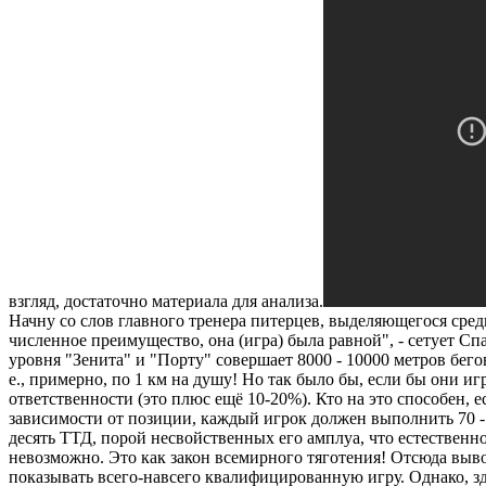
взгляд, достаточно материала для анализа.
Начну со слов главного тренера питерцев, выделяющегося сред
численное преимущество, она (игра) была равной", - сетует С
уровня "Зенита" и "Порту" совершает 8000 - 10000 метров бегов
е., примерно, по 1 км на душу! Но так было бы, если бы они и
ответственности (это плюс ещё 10-20%). Кто на это способен, 
зависимости от позиции, каждый игрок должен выполнить 70 - 
десять ТТД, порой несвойственных его амплуа, что естественно
невозможно. Это как закон всемирного тяготения! Отсюда выво
показывать всего-навсего квалифицированную игру. Однако, з