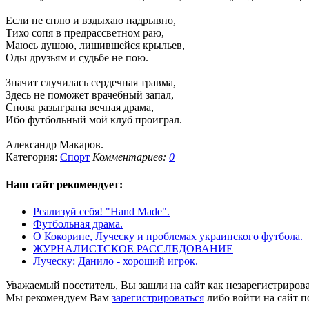
Если не сплю и вздыхаю надрывно,
Тихо сопя в предрассветном раю,
Маюсь душою, лишившейся крыльев,
Оды друзьям и судьбе не пою.
Значит случилась сердечная травма,
Здесь не поможет врачебный запал,
Снова разыграна вечная драма,
Ибо футбольный мой клуб проиграл.
Александр Макаров.
Категория:
Спорт
Комментариев:
0
Наш сайт
рекомендует:
Реализуй себя! "Hand Made".
Футбольная драма.
О Кокорине, Луческу и проблемах украинского футбола.
ЖУРНАЛИСТСКОЕ РАССЛЕДОВАНИЕ
Луческу: Данило - хороший игрок.
Уважаемый посетитель, Вы зашли на сайт как незарегистриров
Мы рекомендуем Вам
зарегистрироваться
либо войти на сайт п