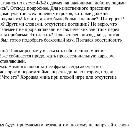
олагались по схеме 4-3-2 с двумя нападающими, действующими
ись". Отсюда подробнее. Для качественного прессинга
одимо участие всех полевых игроков, которые должны
получалось! Кстати, а кого было больше на поле?! Питерцев?!
гия? Другими словами, отсутствие потенции? Не верю, что
 элемент не прорабатывали на тактических занятиях перед
кая проблема: Что делать? Показателен эпизод, когда после
е был готов подобрать бесхозный мяч. Пытался восстановить
рной Пальмиры, хочу высказать собственное мнение.
ё же собирается продолжать профессиональную карьеру,
оставляющей.
блема. Намного любопытнее фраза всегда аккуратно
ас ворот в первом тайме, перекладина во втором, подвиг
! Что это? Хорошая мина при плохой игре или отсутствие
чья будет приемлемым результатом, поэтому не напрягайте свою