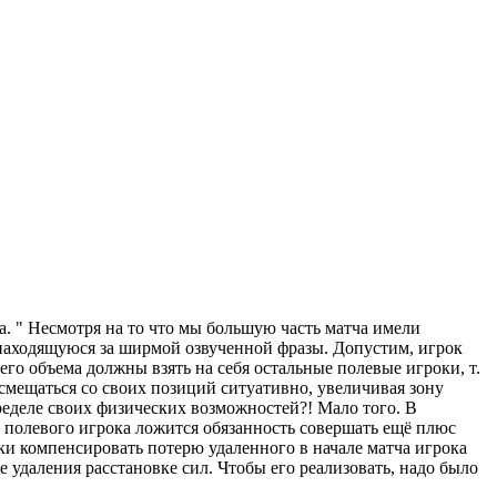
а. " Несмотря на то что мы большую часть матча имели
 находящуюся за ширмой озвученной фразы. Допустим, игрок
 его объема должны взять на себя остальные полевые игроки, т.
 смещаться со своих позиций ситуативно, увеличивая зону
пределе своих физических возможностей?! Мало того. В
о полевого игрока ложится обязанность совершать ещё плюс
ски компенсировать потерю удаленного в начале матча игрока
 удаления расстановке сил. Чтобы его реализовать, надо было