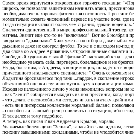
Самое время вернуться к откровениям горячего тосканца: "«По
широко, не позволяли защитникам начинать атаки, прессингов
необходима очень хорошая физическая готовность. Прессинг бе
моментально создать численный перевес на участке поля, где н
Тогда ситуация выглядит более, чем странно, эдакий водевиль
Спаллетти единственный в мире профессиональный тренер, кото
матчем. Значит ещё кто-то не "включался". Вот до 6 ноября и п
ввода мяча "драконами" Халк уже начал отбор и даже выбил мя
дыхание и даже не смотрел футбол. То же и с выходом из-под п
Два слова об Андрее Аршавине. Отбросив личные симпатии и ан
Свободный художник с такой "физикой" настоящий клад... для 
необходимо уважать себя, партнёров, болельщиков и не брезг
Ну да, бог с ним, с Андреем, в конце концов, попадёт он в во
причесанного итальянского специалиста: " Очень серьезных и о
Лодыгина бросившегося под танк....пардон, в скопление игрок
объективной оценки случившемуся казусу в организации кома
Исходя из изложенного лично у меня накопились вопросы на ко
- как "Зенит" собирается выходить из-под прессинга, когда пор
- что делать с неспособными сегодня играть на атаку крайним
- есть ли в питерском коллективе моральный баланс, позволяю
- способен ли главный тренер повлиять на ситуацию, ибо сегодн
И так далее и тому подобное.
А теперь, как писал Иван Андреевич Крылов, мораль:
Уважаемые болельщики "Зенита", запасайтесь валидолом, легко
психику завышенными ожиданиями, чтобы не уподобится лири