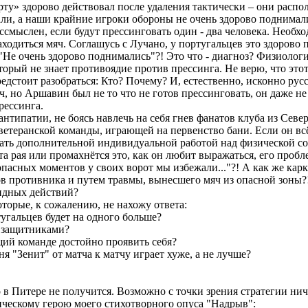
рту» здорово действовал после удаления тактически – они расп
али, а наши крайние игроки обороны не очень здорово поднимал
ссмыслен, если будут прессинговать один - два человека. Необх
аходиться мяч. Соглашусь с Лучано, у португальцев это здорово 
. "Не очень здорово поднимались"?! Это что - диагноз? Физиоло
рый не знает противоядие против прессинга. Не верю, что этот
редстоит разобраться: Кто? Почему? И, естественно, исконно русс
ч, но Аршавин был не то что не готов прессинговать, он даже н
рессинга.
типатии, не боясь навлечь на себя гнев фанатов клуба из Севе
ветеранской команды, играющей на первенство бани. Если он вс
овать дополнительной индивидуальной работой над физической с
рота рая или промахнётся это, как он любит выражаться, его про
пасных моментов у своих ворот мы избежали..."?! А как же карк
ов противника и путем травмы, вынесшего мяч из опасной зоны?
ндных действий?
торые, к сожалению, не нахожу ответа:
тугальцев будет на одного больше?
и защитниками?
щий команде достойно проявить себя?
я "Зенит" от матча к матчу играет хуже, а не лучше?
 в Питере не получится. Возможно с точки зрения стратегии ни
ческому герою моего стихотворного опуса "Надрыв":