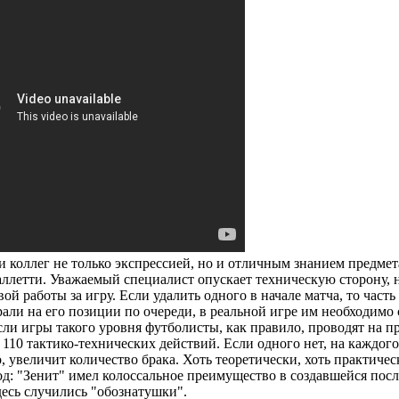
и коллег не только экспрессией, но и отличным знанием предмет
паллетти. Уважаемый специалист опускает техническую сторону,
ой работы за игру. Если удалить одного в начале матча, то часть
грали на его позиции по очереди, в реальной игре им необходимо
если игры такого уровня футболисты, как правило, проводят на 
110 тактико-технических действий. Если одного нет, на каждог
, увеличит количество брака. Хоть теоретически, хоть практиче
д: "Зенит" имел колоссальное преимущество в создавшейся после
десь случились "обознатушки".