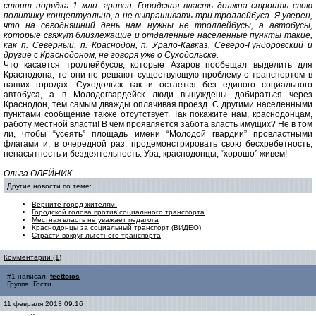
стоит порядка 1 млн. гривен. Городская власть должна строить свою
политику концептуально, а не выпрашивать три троллейбуса. Я уверен,
что на сегодняшний день нам нужны не троллейбусы, а автобусы,
которые свяжут близлежащие и отдаленные населенные пункты такие,
как п. Северный, п. Краснодон, п. Урало-Кавказ, Северо-Гундоровский и
другие с Краснодоном, не говоря уже о Суходольске.
Что касается троллейбусов, которые Азаров пообещал выделить для
Краснодона, то они не решают существующую проблему с транспортом в
наших городах. Суходольск так и остается без единого социального
автобуса, а в Молодогвардейск люди вынуждены добираться через
Краснодон, тем самым дважды оплачивая проезд. С другими населенными
пунктами сообщение также отсутствует. Так покажите нам, краснодонцам,
работу местной власти! В чем проявляется забота власть имущих? Не в том
ли, чтобы “усеять” площадь имени “Молодой гвардии” провластными
флагами и, в очередной раз, продемонстрировать свою бесхребетность,
ненасытность и бездеятельность. Ура, краснодонцы, “хорошо” живем!
Ольга ОЛЕЙНИК
Другие новости по теме:
Верните город жителям!
Городской голова против социального транспорта
Местная власть не уважает педагога
Краснодонцы за социальный транспорт (ВИДЕО)
Страсти вокруг льготного транспорта
Комментарии (1)
#1 написал:
feettoics
Группа: Гости
11 февраля 2013 09:16