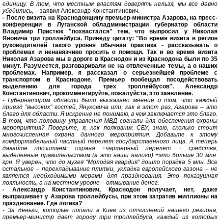
единицу. В том, что местным властям доверять нельзя, мы все давно
убедились,
– заявил Александр Константинович.
- После визита на Краснодонщину премьер-министра Азарова, на пресс-
конференции в Луганской обладминистрации губернатор области
Владимир Пристюк "похвастался" тем, что выпросил у Николая
Яновича три троллейбуса. Приведу цитату: "Во время визита в регион
руководителей такого уровня обычная практика - рассказывать о
проблемах и ненавязчиво просить о помощи. Так и во время визита
Николая Азарова мы в дороге в Краснодон и из Краснодона были по 35
минут. Разумеется, разговаривали не на отвлеченные темы, а о наших
проблемах. Например, я рассказал о серьезнейшей проблеме с
транспортом в Краснодоне. Премьер пообещал посодействовать
выделению для города трех троллейбусов". Александр
Константинович, прокомментируйте, пожалуйста, это заявление.
- Губернатором области было высказано мнение о том, что каждый
приезд "высоких" гостей, Януковича или, как в этот раз, Азарова – это
благо для области. Я искренне не понимаю, в чем заключается это благо.
В том, что половину управления МВД согнали для обеспечения охраны
мероприятия? Поверьте, я, как полковник СБУ, знаю, сколько стоит
многочисленная охрана данного мероприятия. Добавьте к этому
комфортабельный частный перелет государственного лица. А теперь
давайте посчитаем: охрана +чартерный перелет + средства,
выделенные правительством (а это наши налоги) =это больше 30 млн.
грн. Я уверен, что до музея "Молодая гвардия" дошло порядка 5 млн. Все
остальное – перекладывание плитки, укладка европейского газона – не
является необходимыми мерами для празднования. Это показушная
лояльность, а на местном уровне – отмывание денег.
- Александр Константинович, Краснодон получает, нет, даже
выпрашивает у Азарова троллейбусы, при этом затратив миллионы на
празднование. Где логика?
- За деньги, которые попали в Киев из отчислений нашего региона,
премьер-министр дает городу три троллейбуса, каждый из которых