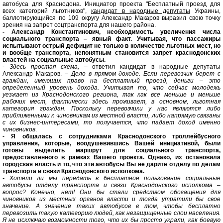
автобуса для Краснодона. Инициатор проекта "Бесплатный проезд для
всех категорий льготников",
кандидат в народные депутаты
Украины,
баллотирующийся по 109 округу Александр Макаров выразил свою точку
зрения на запрет соцтранспорта для нашего района.
- Александр Константинович, необходимость увеличения числа
социального транспорта – явный факт. Учитывая, что пассажиры
испытывают острый дефицит не только в количестве льготных мест, но
и вообще транспорта, непонятным становится запрет краснодонских
властей на социальные автобусы.
-
Здесь простая схема,
– ответил кандидат в народные депутаты
Александр Макаров. –
Дело в прямом доходе. Если перевозчик берет с
граждан, имеющих право на бесплатный проезд, деньги – это
определенный уровень дохода. Учитывая то, что сейчас молодежь
уезжает из Краснодонского региона, так как все меньше и меньше
рабочих мест, фактически здесь проживает, в основном, льготная
категория граждан. Поскольку перевозчики у нас являются либо
приближенными к чиновникам из местной власти, либо напрямую связаны
с их бизнес-интересами, то получается, что падает доход именно
чиновников
.
-
Я общалась с сотрудниками Краснодонского троллейбусного
управления, которые, воодушевившись Вашей инициативой, были
готовы выделить маршрут для социального транспорта,
предоставленного в рамках Вашего проекта. Однако, их остановила
городская власть и то, что эти автобусы Вы не дарите отделу по делам
транспорта и связи Краснодонского исполкома.
- Хотели ли мы передать в бесплатное пользование социальные
автобусы отделу транспорта и связи Краснодонского исполкома –
вопрос? Конечно, нет! Они бы стали средством обогащения для
чиновников из местных органов власти и тогда утратили бы свое
значение. А значение таких автобусов в том, чтобы бесплатно
перевозить такую категорию людей, как незащищенные слои населения.
Я не исключаю возможности того, что их бы просто украли, как боевую