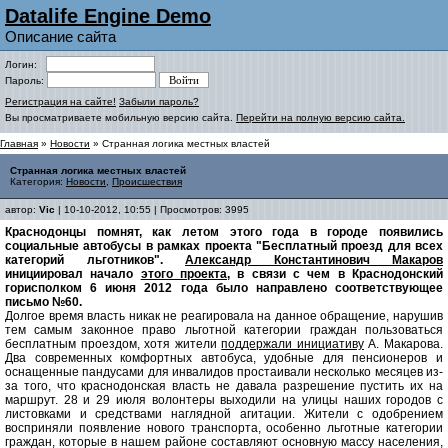
Datalife Engine Demo
Описание сайта
Логин:
Пароль:
Регистрация на сайте!
Забыли пароль?
Вы просматриваете мобильную версию сайта.
Перейти на полную версию сайта.
Главная
»
Новости
» Странная логика местных властей
Странная логика местных властей
Категория:
Новости
,
Происшествия
автор:
Vic
| 10-10-2012, 10:55 | Просмотров: 3995
Краснодонцы помнят, как летом этого года в городе появились
социальные автобусы в рамках проекта "Бесплатный проезд для всех
категорий льготников".
Александр Константинович Макаров
инициировал начало
этого проекта
, в связи с чем в Краснодонский
горисполком 6 июня 2012 года было направлено соответствующее
письмо №60.
Долгое время власть никак не реагировала на данное обращение, нарушив
тем самым законное право льготной категории граждан пользоваться
бесплатным проездом, хотя жители
поддержали инициативу
А. Макарова.
Два современных комфортных автобуса, удобные для пенсионеров и
оснащенные пандусами для инвалидов простаивали несколько месяцев из-
за того, что краснодонская власть не давала разрешение пустить их на
маршрут. 28 и 29 июля волонтеры выходили на улицы наших городов с
листовками и средствами наглядной агитации. Жители с одобрением
восприняли появление нового транспорта, особенно льготные категории
граждан, которые в нашем районе составляют основную массу населения,