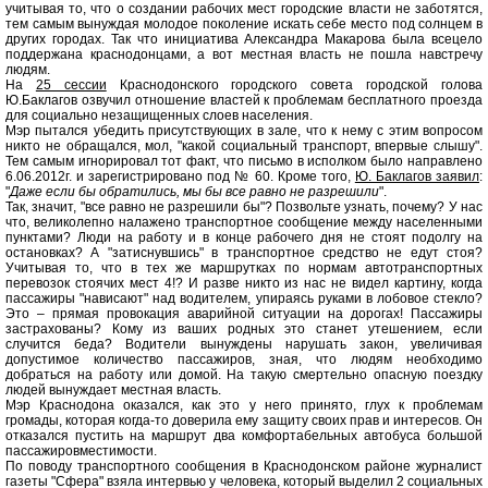
учитывая то, что о создании рабочих мест городские власти не заботятся,
тем самым вынуждая молодое поколение искать себе место под солнцем в
других городах. Так что инициатива Александра Макарова была всецело
поддержана краснодонцами, а вот местная власть не пошла навстречу
людям.
На
25 сессии
Краснодонского городского совета городской голова
Ю.Баклагов озвучил отношение властей к проблемам бесплатного проезда
для социально незащищенных слоев населения.
Мэр пытался убедить присутствующих в зале, что к нему с этим вопросом
никто не обращался, мол, "какой социальный транспорт, впервые слышу".
Тем самым игнорировал тот факт, что письмо в исполком было направлено
6.06.2012г. и зарегистрировано под № 60. Кроме того,
Ю. Баклагов заявил
:
"
Даже если бы обратились, мы бы все равно не разрешили
".
Так, значит, "все равно не разрешили бы"? Позвольте узнать, почему? У нас
что, великолепно налажено транспортное сообщение между населенными
пунктами? Люди на работу и в конце рабочего дня не стоят подолгу на
остановках? А "затиснувшись" в транспортное средство не едут стоя?
Учитывая то, что в тех же маршрутках по нормам автотранспортных
перевозок стоячих мест 4!? И разве никто из нас не видел картину, когда
пассажиры "нависают" над водителем, упираясь руками в лобовое стекло?
Это – прямая провокация аварийной ситуации на дорогах! Пассажиры
застрахованы? Кому из ваших родных это станет утешением, если
случится беда? Водители вынуждены нарушать закон, увеличивая
допустимое количество пассажиров, зная, что людям необходимо
добраться на работу или домой. На такую смертельно опасную поездку
людей вынуждает местная власть.
Мэр Краснодона оказался, как это у него принято, глух к проблемам
громады, которая когда-то доверила ему защиту своих прав и интересов. Он
отказался пустить на маршрут два комфортабельных автобуса большой
пассажировместимости.
По поводу транспортного сообщения в Краснодонском районе журналист
газеты "Сфера" взяла интервью у человека, который выделил 2 социальных