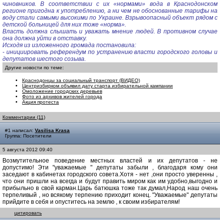
чиновников. В соответствии с их «нормами» вода в Краснодонском
регионе пригодна к употреблению, а ни чем не обоснованные тарифы на
воду стали самыми высокими по Украине. Взрывоопасный объект рядом с
детской больницей для них тоже «норма».
Власть должна слышать и уважать мнение людей. В противном случае
она должна уйти в отставку.
Исходя из изложенного громада постановила:
- инициировать референдум по устранению власти городского головы и
депутатов шестого созыва.
Другие новости по теме:
Краснодонцы за социальный транспорт (ВИДЕО)
Центризбирком объявил дату старта избирательной кампании
Омоложение городских деревьев
Фото из архивов жителей города
Акция протеста
Комментарии (11)
#1 написал:
Vasilisa Krasa
Группа: Посетители
5 августа 2012 09:40
Возмутительное поведение местных властей и их депутатов - не
допустимо! Эти "уважаемые " депутаты забыли , благодаря кому они
заседают в кабинетах городского совета.Хотя - нет ,они просто уверенны ,
что они пришли на всегда и будут править миром как им удобно,выгодно и
прибыльно в свой карман.Царь батюшка тоже так думал,Народ наш очень
терпеливый , но всякому терпению приходит конец. "Уважаемые" депутаты
прийдите в себя и опуститесь на землю , к своим избирателям!
цитировать