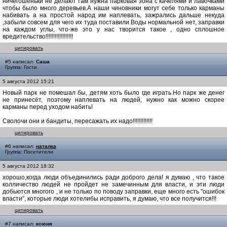
ничегошеньки не делают там нужна парковая зона с качелями и лавочками
чтобы было много деревьев.А наши чиновники могут себе только карманы
набивать а на простой народ им наплевать, зажрались дальше некуда
,забыли совсем для чего их туда поставили.Воды нормальной нет, заправки
на каждом углы, что-же это у нас творится такое , одно сплошное
вредительство!!!!!!!!!!!!!!!!!!
цитировать
#5 написал:
Саша
Группа: Гости
5 августа 2012 15:21
Новый парк не помешал бы, детям хоть было где играть.Но парк же денег
не принесёт, поэтому наплевать на людей, нужно как можно скорее
карманы перед уходом набить!
Сволочи они и бандиты, пересажать их надо!!!!!!!!!!!!!
цитировать
#6 написал:
наталка
Группа: Посетители
5 августа 2012 18:32
хорошо,когда люди объединились ради доброго дела! я думаю , что такое
колличество людей не пройдет не замечинным для власти, и эти люди
добьются многого , и не только по поводу заправки, еще много есть "ошибок
власти", которые люди хотелибы исправить, я думаю, что все получится!!!
цитировать
#7 написал:
ксюня