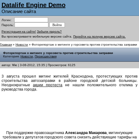
Datalife Engine Demo
Описание сайта
Логин:
Пароль:
Регистрация на сайте!
Забыли пароль?
Вы просматриваете мобильную версию сайта.
Перейти на полную версию сайта.
Главная
»
Новости
» Фоторепортаж о митинге у горсовета против строительства заправки
Фоторепортаж о митинге у горсовета против строительства заправки
Категория:
Новости
,
Происшествия
автор:
Vic
| 3-08-2012, 15:35 | Просмотров: 6125
3 августа прошел митинг жителей Краснодона, протестующих против
строительства автозаправки в районе городской детской больницы.
Неоднократные
акции протеста
не нашли положительного отклика у
руководства города.
При поддержке правозащитника
Александра Макарова
, митингующие
требовали у депутатов городского совета снизить действующие тарифы на