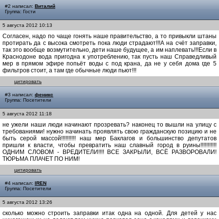
#2 написал:
Виталий
Группа: Гости
5 августа 2012 10:13
Согласен, надо по чаще гонять наше правительство, а то привыкли штаны
протирать да с высока смотреть пока люди страдают!!!А на счёт заправки,
так это вообще возмутительно, дети наше будущее, а им наплевать!!!Если в
Краснодоне вода пригодна к употреблению, так пусть наш Справедливый
мер в прямом эфире попьёт воды с под крана, да не у себя дома где 5
фильтров стоит, а там где обычные люди пьют!!!
цитировать
#3 написал:
феникс
Группа: Посетители
5 августа 2012 11:18
не ужели наши люди начинают прозревать? наконец то вышли на улицу с
требованиями! нужно начинать проявлять свою гражданскую позицию и не
быть серой массой!!!!!!!!!! наш мер Баклагов и большинство депутатов
пришли к власти, чтобы превратить наш славный город в руины!!!!!!!!!!!
ОДНИМ СЛОВОМ - ВРЕДИТЕЛИ!!!! ВСЕ ЗАКРЫЛИ, ВСЁ РАЗВОРОВАЛИ!
ТЮРЬМА ПЛАЧЕТ ПО НИМ!
цитировать
#4 написал:
IREN
Группа: Посетители
5 августа 2012 13:26
сколько можно строить заправки итак одна на одной. Для детей у нас