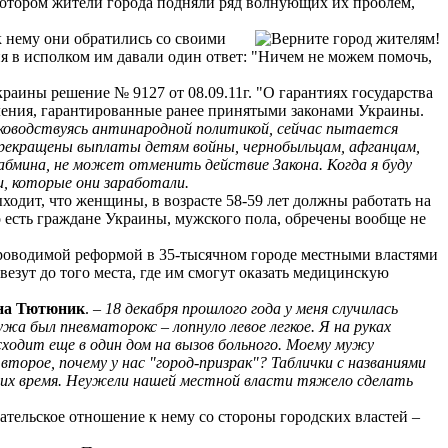
 котором жители города подняли ряд волнующих их проблем,
 нему они обратились со своими
я в исполком им давали один ответ: "Ничем не можем помочь,
аины решение № 9127 от 08.09.11г. "О гарантиях государства
ления, гарантированные ранее принятыми законами Украины.
ководствуясь антинародной политикой, сейчас пытается
рекращены выплаты детям войны, чернобыльцам, афганцам,
абмина, не может отменить действие Закона. Когда я буду
, которые они заработали.
одит, что женщины, в возрасте 58-59 лет должны работать на
то есть граждане Украины, мужского пола, обречены вообще не
проводимой реформой в 35-тысячном городе местными властями
зут до того места, где им смогут оказать медицинскую
на Тютюник
. –
18 декабря прошлого года у меня случилась
ужа был пневматорокс – лопнуло левое легкое. Я на руках
ходит еще в один дом на вызов больного. Моему мужу
второе, почему у нас "город-призрак"? Таблички с названиями
у них время. Неужели нашей местной власти тяжело сделать
ельское отношение к нему со стороны городских властей –