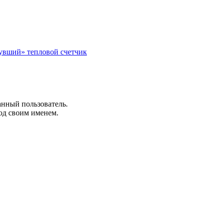
увший» тепловой счетчик
анный пользователь.
од своим именем.