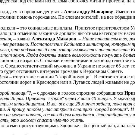
ардейска под стенами исполкома состоялся митинг протеста, на
андидату в народные депутаты
Александру Макарову
.
Именно к
стоянии помочь горожанам. По словам жителей, на все обращени
одняли – это социальные выплаты. Принятое правительством Укр
ало или отменило законные доплаты льготным категориям насе
ления,
– заявил
Александр Макаров
. –
Наше правительство, ру
 неправильно. Постановление Кабинета министров, которым п
являю, что подзаконный акт, которым является постановление К
 этот закон. Люди должны иметь возможность получать деньги
нного возраста. С такими изменениями в законодательстве вых
тве. Среднестатистический мужчина в Украине не живет 65 лет, 
о будет отстаивать интересы громады в Верховном Совете.
ска – отсутствие станции "скорой помощи". В соответствии с 
тоянии дорог в Краснодон или в Луганск людей живыми не дове
корой помощи"?,
– с дрожью в голосе спросила собравшихся
Ири
ала 26 раз. Приехала "скорая" через 3 часа 40 минут. У моего м
трым аппендицитом. И мы все еще 25 минут ждали, пока врач с
сти. Я прошу, чтобы у нас открыли станцию "скорой помощи". И 
сами не могут понять, где какой дом находится. Это отбирает 
умать, это может спасти чью-то жизнь.
всеми присутствующими. Здоровье – бесценный дар, а наплеват