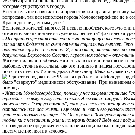
26 сентября, в 14:00 на центральной площади города Молодогв
которые существуют в городе.
Вступительное слово жители предоставили правозащитнику, к
вопросами, так как исполком города Молодогвардейска не в со
Краснодон не дает нам денег".
Волновало жителей многое. И первую проблему, которую они п
относительно выполнения судебных решений" фактически урез
- Мы против урезания прав социально незащищенных слоев насе
наполнить бюджет за счет отмены социальных выплат. Это –
инвалидам труда – незаконно. Я, как юрист, ответственно за
депутатом Верховного Совета, первая моя задача – отменить
Жители подняли проблему мизерных пенсий и повышения пенсио
выборке, стелить асфальты, как это принято в нашем государс
получить пенсии. Их поддержал Александр Макаров, заявив, чт
Важная проблема для Молодогвардей
было "свернуто" медицинское обслуживание. При нынешнем сос
помощь.
- Жители Молодогвардейска, почему у нас закрыли станцию "с
трагедия – моему мужу стало плохо. Я вызвала "скорую". Вызыв
отнесла его в "скорую помощь", там уже лежала женщина с ос
оставалось полчаса жизни. Ему было 38 лет и его удалось спа
улиц есть только в центре. По Осьмухина и Земнухова врачи 
таблички с названиями улиц и номерами домов? Ведь если под
Справедливое предложение молодой женщины было поддержано 
преступление против человека.