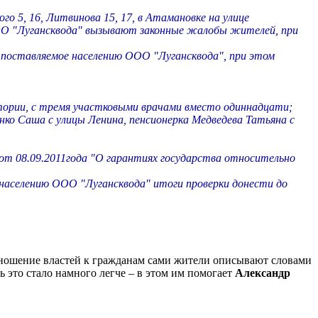
.
ого 5, 16, Литвинова 15, 17, в Атамановке на улице
ООО "Лугансквода" вызывают законные жалобы жителей, при
, поставляемое населению ООО "Лугансквода", при этом
латории, с тремя участковыми врачами вместо одиннадцати;
енко Саша с улицы Ленина, пенсионерка Медведева Татьяна с
т 08.09.2011года "О гарантиях государства относительно
населению ООО "Лугансквода" итоги проверки донести до
тношение властей к гражданам сами жители описывают словами
ь это стало намного легче – в этом им помогает
Александр