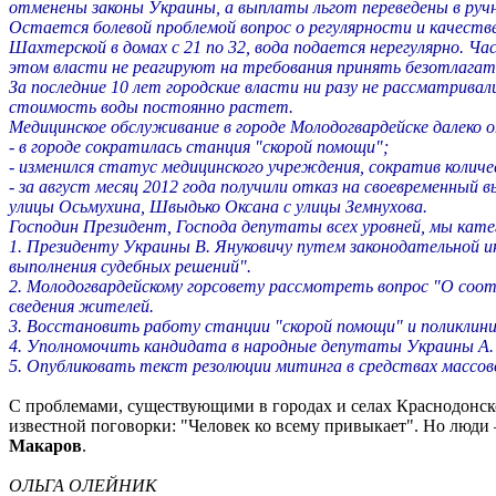
отменены законы Украины, а выплаты льгот переведены в руч
Остается болевой проблемой вопрос о регулярности и качестве в
Шахтерской в домах с 21 по 32, вода подается нерегулярно.
этом власти не реагируют на требования принять безотлагат
За последние 10 лет городские власти ни разу не рассматрив
стоимость воды постоянно растет.
Медицинское обслуживание в городе Молодогвардейске далеко о
- в городе сократилась станция "скорой помощи";
- изменился статус медицинского учреждения, сократив колич
- за август месяц 2012 года получили отказ на своевременный 
улицы Осьмухина, Швыдько Оксана с улицы Земнухова.
Господин Президент, Господа депутаты всех уровней, мы кате
1. Президенту Украины В. Януковичу путем законодательной 
выполнения судебных решений".
2. Молодогвардейскому горсовету рассмотреть вопрос "О соо
сведения жителей.
3. Восстановить работу станции "скорой помощи" и поликлиник
4. Уполномочить кандидата в народные депутаты Украины А. 
5. Опубликовать текст резолюции митинга в средствах массов
С проблемами, существующими в городах и селах Краснодонск
известной поговорки: "Человек ко всему привыкает". Но люди 
Макаров
.
ОЛЬГА ОЛЕЙНИК