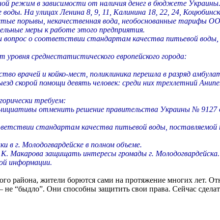
ной режим в зависимости от наличия денег в бюджете Украины
оды. На улицах Ленина 8, 9, 11, Калинина 18, 22, 24, Коцюбинск
 Частые порывы, некачественная вода, необоснованные тарифы 
ельные меры к работе этого предприятия.
али вопрос о соответствии стандартам качества питьевой воды
т уровня среднестатистического европейского города:
ество врачей и койко-мест, поликлиника перешла в разряд амбу
выезд скорой помощи девять человек: среди них трехлетний Анип
горически требуем:
инициативы отменить решение правительства Украины № 9127 о
тветствии стандартам качества питьевой воды, поставляемой 
и в г. Молодогвардейске в полном объеме.
К. Макарова защищать интересы громады г. Молодогвардейска.
ой информации.
ого района, жители борются сами на протяжение многих лет. О
– не “быдло”. Они способны защитить свои права. Сейчас сделат