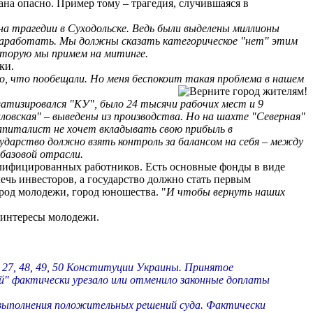
рана опасно. Пример тому – трагедия, случившаяся в
а трагедии в Суходольске. Ведь были выделены миллионы
м заработать. Мы должны сказать категорическое "нет" этим
которую мы примем на митинге.
ки.
то, что пообещали. Но меня беспокоит такая проблема в нашем
иватизировался "КУ", было 24 тысячи рабочих мест и 9
аловская" – выведены из производства. Но на шахте "Северная"
капиталист не хочет вкладывать свою прибыль в
сударство должно взять контроль за балансом на себя – между
базовой отрасли.
валифицированных работников. Есть основные фонды в виде
ечь инвесторов, а государство должно стать первым
ород молодежи, город юношества. "
И чтобы вернуть наших
 интересы молодежи.
27, 48, 49, 50 Конституции Украины. Принятое
й" фактически урезало или отменило законные доплаты
я выполнения положительных решений суда. Фактически