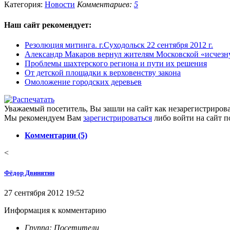
Категория:
Новости
Комментариев:
5
Наш сайт
рекомендует:
Резолюция митинга. г.Суходольск 22 сентября 2012 г.
Александр Макаров вернул жителям Московской «исчезн
Проблемы шахтерского региона и пути их решения
От детской площадки к верховенству закона
Омоложение городских деревьев
Уважаемый посетитель, Вы зашли на сайт как незарегистриров
Мы рекомендуем Вам
зарегистрироваться
либо войти на сайт п
Комментарии (5)
<
Фёдор Двинятин
27 сентября 2012 19:52
Информация к комментарию
Группа: Посетители