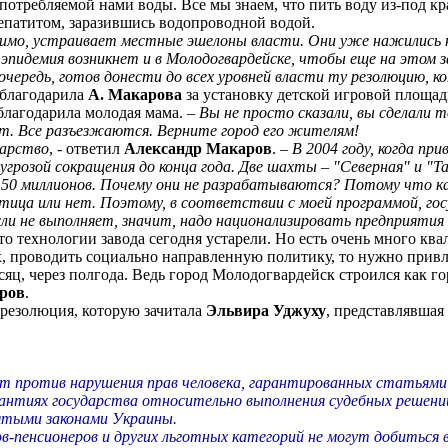
 употребляемой нами воды. Все мы знаем, что пить воду из-под к
гепатитом, заразившись водопроводной водой.
идимо, устраивает местные эшелоны власти. Они уже нажились н
я эпидемия возникнет и в Молодогвардейске, чтобы еще на это
 очередь, готов донести до всех уровней власти ту резолюцию, 
облагодарила
А. Макарова
за установку детской игровой площад
благодарила молодая мама. –
Вы не просто сказали, вы сделали 
т. Все разъезжаются. Верните город его жителям!
варство
, - ответил
Александр Макаров
. –
В 2004 году, когда пр
грозой сокращения до конца года. Две шахты – "Северная" и "Т
дка 50 миллионов. Почему они не разрабатываются? Потому что 
отица или нет. Поэтому, в соответствии с моей программой, го
ли не выполняет, значит, надо национализировать предприятия 
то технологии завода сегодня устарели. Но есть очень много к
х, проводить социально направленную политику, то нужно привл
сяц, через полгода. Ведь город Молодогвардейск строился как г
ров
.
резолюция, которую зачитала
Эльвира Уджуху
, представлявшая
 против нарушения прав человека, гарантированных статьями 
рантиях государства относительно выполнения судебных решени
ятыми законами Украины.
ов-пенсионеров и других льготных категорий не могут добитьс