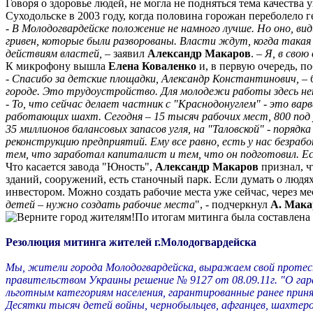
Говоря о здоровье людей, не могла не подняться тема качества
Суходольске в 2003 году, когда половина горожан переболело 
-
В Молодогвардейске положение не намного лучше. Но оно, в
гривен, которые были разворованы. Власти ждут, когда така
действиям властей,
– заявил
Александр Макаров
. –
Я, в свою
К микрофону вышла
Елена Коваленко
и, в первую очередь, п
- Спасибо за детские площадки, Александр Константинович,
– 
городе. Это трудоустройство. Для молодежи работы здесь не
- То, что сейчас делает частник с "Краснодонуглем" - это вар
работающих шахт. Сегодня – 15 тысяч рабочих мест, 800 под у
35 миллионов балансовых запасов угля, на "Таловской" - поря
реконструкцию предприятий. Ему все равно, есть у нас безраб
тем, что заработал капиталист и тем, что он подготовил. Ес
Что касается завода "Юность",
Александр Макаров
признал, ч
зданий, сооружений, есть станочный парк. Если думать о людя
инвестором. Можно создать рабочие места уже сейчас, через ме
детей – нужно создать рабочие места
", - подчеркнул
А. Мака
По итогам митинга была составлена 
Резолюция митинга жителей г.Молодогвардейска
Мы, жители города Молодогвардейска, выражаем свой протест
правительством Украины решение № 9127 от 08.09.11г. "О га
льготным категориям населения, гарантированные ранее прин
Десятки тысяч детей войны, чернобыльцев, афганцев, шахтер