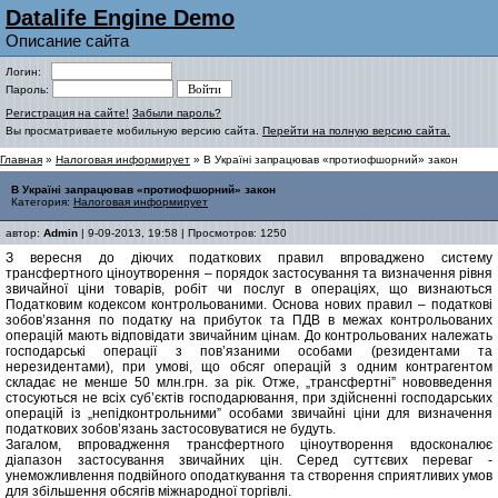
Datalife Engine Demo
Описание сайта
Логин:
Пароль:
Регистрация на сайте!
Забыли пароль?
Вы просматриваете мобильную версию сайта.
Перейти на полную версию сайта.
Главная
»
Налоговая информирует
» В Україні запрацював «протиофшорний» закон
В Україні запрацював «протиофшорний» закон
Категория:
Налоговая информирует
автор:
Admin
| 9-09-2013, 19:58 | Просмотров: 1250
З вересня до діючих податкових правил впроваджено систему
трансфертного ціноутворення – порядок застосування та визначення рівня
звичайної ціни товарів, робіт чи послуг в операціях, що визнаються
Податковим кодексом контрольованими. Основа нових правил – податкові
зобов’язання по податку на прибуток та ПДВ в межах контрольованих
операцій мають відповідати звичайним цінам. До контрольованих належать
господарські операції з пов’язаними особами (резидентами та
нерезидентами), при умові, що обсяг операцій з одним контрагентом
складає не менше 50 млн.грн. за рік. Отже, „трансфертні” нововведення
стосуються не всіх суб’єктів господарювання, при здійсненні господарських
операцій із „непідконтрольними” особами звичайні ціни для визначення
податкових зобов’язань застосовуватися не будуть.
Загалом, впровадження трансфертного ціноутворення вдосконалює
діапазон застосування звичайних цін. Серед суттєвих переваг -
унеможливлення подвійного оподаткування та створення сприятливих умов
для збільшення обсягів міжнародної торгівлі.