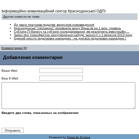
Інформаційно-комунікаційний сектор Краснодонської ОДПІ
Другие новости по теме:
До уваги платників податків: вересневі нововведення!
Краснодонські "спрощенці" поповнили казну більш як на 1 млн. гривень
Суб’єкти ІТ-бізнесу та суб'єкти господарювання, які реалізують інвестиційн ...
Закон про трансфертне ціноутворення набуде чинності з 1 вересня 2013 року
Єдиний реєстр податкових накладних - не для всіх податкових накладних !
Комментарии (0)
Добавление комментария
Ваше Имя:
Ваш E-Mail:
Введите два слова, показанных на изображении:
Powered by
DataLife Engine