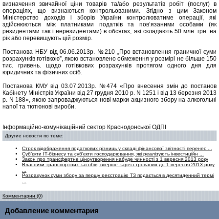
визначення звичайної ціни товарів та/або результатів робіт (послуг) в
операціях, що визнаються контрольованими. Згідно з цим Законом
Міністерство доходів і зборів України контролюватиме операції, які
здійснюються між платниками податків та пов’язаними особами (як
резидентами так і нерезидентами) в обсягах, які складають 50 млн. грн. на
рік або перевищують цій розмір.
Постанова НБУ від 06.06.2013р. №210 „Про встановлення граничної суми
розрахунків готівкою”, якою встановлено обмеження у розмірі не більше 150
тис. гривень. щодо готівкових розрахунків протягом одного дня для
юридичних та фізичних осіб.
Постанова КМУ від 03.07.2013р. №474 «Про внесення змін до постанов
Кабінету Міністрів України від 27 грудня 2010 р. N 1251 і від 13 березня 2013
р. N 188», якою запроваджуються нові марки акцизного збору на алкогольні
напої та тютюнові вироби.
Інформаційно-комунікаційний сектор Краснодонської ОДПІ
Другие новости по теме:
Строк відображення податкових різниць у складі фінансової звітності перенес ...
Суб’єкти ІТ-бізнесу та суб'єкти господарювання, які реалізують інвестиційн ...
Закон про трансфертне ціноутворення набуде чинності з 1 вересня 2013 року
Власники транспортних засобів, вперше зареєстрованих до 1 вересня 2013 року
...
Розрахунок суми збору за першу реєстрацію ТЗ подається в десятиденний термі
...
Комментарии (0)
Добавление комментария