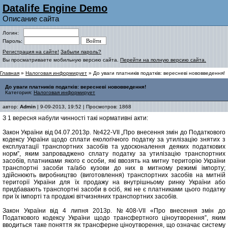
Datalife Engine Demo
Описание сайта
Логин:
Пароль:
Регистрация на сайте!
Забыли пароль?
Вы просматриваете мобильную версию сайта.
Перейти на полную версию сайта.
Главная
»
Налоговая информирует
» До уваги платників податків: вересневі нововведення!
До уваги платників податків: вересневі нововведення!
Категория:
Налоговая информирует
автор:
Admin
| 9-09-2013, 19:52 | Просмотров: 1868
З 1 вересня набули чинності такі нормативні акти:
Закон України від 04.07.2013р. №422-VII „Про внесення змін до Податкового
кодексу України щодо сплати екологічного податку за утилізацію знятих з
експлуатації транспортних засобів та удосконалення деяких податкових
норм”, яким запроваджено сплату податку за утилізацію транспортних
засобів, платниками якого є особи, які ввозять на митну територію України
транспортні засоби та/або кузови до них в митному режимі імпорту;
здійснюють виробництво (виготовлення) транспортних засобів на митній
території України для їх продажу на внутрішньому ринку України або
придбавають транспортні засоби в осіб, які не є платниками цього податку
при їх імпорті та продажі вітчизняних транспортних засобів.
Закон України від 4 липня 2013р. №408-VII «Про внесення змін до
Податкового кодексу України щодо трансфертного ціноутворення”, яким
вводиться таке поняття як трансферне ціноутворення, що означає систему