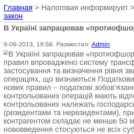
Главная
> Налоговая информирует 
закон
В Україні запрацював «протиофшо
9-09-2013, 19:58. Разместил:
Admin
правил впроваджено систему трансф
застосування та визначення рівня зви
операціях, що визнаються Податков
нових правил – податкові зобов’язан
контрольованих операцій мають відп
контрольованих належать господарсь
(резидентами та нерезидентами), при
контрагентом складає не менше 50 мл
нововведення стосуються не всіх суб