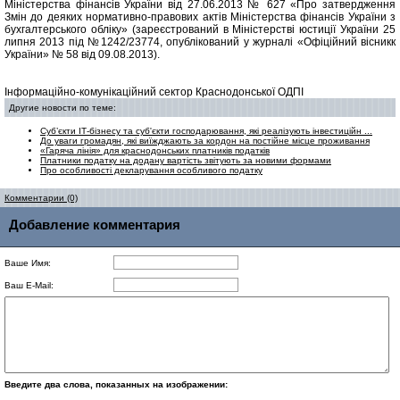
Міністерства фінансів України від 27.06.2013 № 627 «Про затвердження
Змін до деяких нормативно-правових актів Міністерства фінансів України з
бухгалтерського обліку» (зареєстрований в Міністерстві юстиції України 25
липня 2013 під №1242/23774, опублікований у журналі «Офіційний вісникк
України» № 58 від 09.08.2013).
Інформаційно-комунікаційний сектор Краснодонської ОДПІ
Другие новости по теме:
Суб’єкти ІТ-бізнесу та суб'єкти господарювання, які реалізують інвестиційн ...
До уваги громадян, які виїжджають за кордон на постійне місце проживання
«Гаряча лінія» для краснодонських платників податків
Платники податку на додану вартість звітують за новими формами
Про особливості декларування особливого податку
Комментарии (0)
Добавление комментария
Ваше Имя:
Ваш E-Mail:
Введите два слова, показанных на изображении: