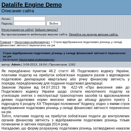
Datalife Engine Demo
Описание сайта
Логин:
Пароль:
Регистрация на сайте!
Забыли пароль?
Вы просматриваете мобильную версию сайта.
Перейти на полную версию сайта.
Главная
»
Налоговая информирует
» Строк відображення податкових різниць у складі
фінансової звітності перенесено на рік
Строк відображення податкових різниць у складі фінансової звітності перенесено
на рік
Категория:
Налоговая информирует
автор:
Admin
| 3-09-2013, 18:04 | Просмотров: 1262
Як передбачено пунктом 46.2 статті 46 Податкового кодексу України,
платники податку на прибуток зобов’язані подавати разом з відповідною
податковою декларацією квартальну або річну фінансову звітність у
порядку, передбаченому для подання податкової декларації.
Законом України від 04.07.2013 № 422-VII «Про внесення змін до
Податкового кодексу України щодо сплати екологічного податку за
утилізацію знятих з експлуатації транспортних засобів та вдосконалення
деяких податкових норм» внесено зміни до абзацу другого пункту 1
підрозділу 4 розділу XX "Перехідні положення" Кодексу, згідно з якими строк
відображення податкових різниць у складі фінансової звітності перенесено
на рік.
Тобто, платники податку на прибуток зобов’язані подати до контролючих
органів фінансову звітність з відображенням податкових різниць тільки
починаючи зі звітних періодів 2014 року.
Нагадаємо, що форму розрахунку податкових різниць затверджено наказом