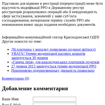
Підставою для відмови в реєстрації (перереєстрації) може бути
відсутність модифікації РРО в Державному реєстрі
реєстраторів розрахункових операцій або її невідповідність
сфері застосування, зазначеній у заяві суб’єкта
господарювання, вичерпання терміну служби РРО або
невиконання вимог щодо подання необхідних документів.
Інформаційно-комунікаційний сектор Краснодонської ОДПІ
Другие новости по теме:
Дії платника у випадку помилково поданої звітності
УВАГА! Термін модернізації касових апаратів
закінчується 30 червня
«Гаряча лінія» для краснодонських платників податків
27 червня 2013 закінчується термін модернізації РРО
Припиняємо підприємницьку діяльність правильно
Комментарии (0)
Добавление комментария
Ваше Имя:
Ваш E-Mail: