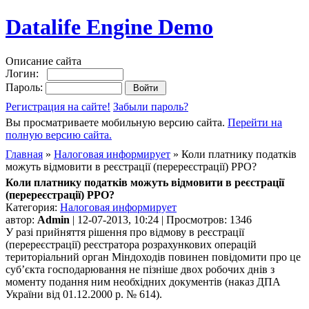
Datalife Engine Demo
Описание сайта
Логин:
Пароль:
Регистрация на сайте!
Забыли пароль?
Вы просматриваете мобильную версию сайта.
Перейти на
полную версию сайта.
Главная
»
Налоговая информирует
» Коли платнику податків
можуть відмовити в реєстрації (перереєстрації) РРО?
Коли платнику податків можуть відмовити в реєстрації
(перереєстрації) РРО?
Категория:
Налоговая информирует
автор:
Admin
| 12-07-2013, 10:24 | Просмотров: 1346
У разі прийняття рішення про відмову в реєстрації
(перереєстрації) реєстратора розрахункових операцій
територіальний орган Міндоходів повинен повідомити про це
суб’єкта господарювання не пізніше двох робочих днів з
моменту подання ним необхідних документів (наказ ДПА
України від 01.12.2000 р. № 614).