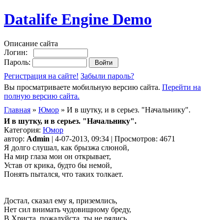
Datalife Engine Demo
Описание сайта
Логин:
Пароль:
Регистрация на сайте!
Забыли пароль?
Вы просматриваете мобильную версию сайта.
Перейти на
полную версию сайта.
Главная
»
Юмор
» И в шутку, и в серьез. "Начальнику".
И в шутку, и в серьез. "Начальнику".
Категория:
Юмор
автор:
Admin
| 4-07-2013, 09:34 | Просмотров: 4671
Я долго слушал, как брызжа слюной,
На мир глаза мои он открывает,
Устав от крика, будто бы немой,
Понять пытался, что таких толкает.
Достал, сказал ему я, приземлись,
Нет сил внимать чудовищному бреду,
В Христа, пожалуйста, ты не рядись,