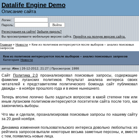
Datalife Engine Demo
Описание сайта
Логин:
Пароль:
Регистрация на сайте!
Забыли пароль?
Вы просматриваете мобильную версию сайта.
Перейти на полную версию сайта.
Главная
»
Новости
» Кем из политиков интересуются после выборов – анализ поисковых
запросов
Кем из политиков интересуются после выборов – анализ поисковых запросов
Категория:
Новости
автор:
Alex
| 26-12-2012, 21:27 | Просмотров: 1986
Сайт
Политика 2.0
проанализировал поисковые запросы, содержащие
фамилии луганских политиков. Результат анализа интереса своих
читателей к представителям политического бомонда сайт публиковал
дважды – в ноябре прошлого года и в июне нынешнего.
Теперь вполне логично было задаться вопросом: в какой степени тем или
иным луганским политиком интересуются посетители сайта после того, как
закончились выборы.
Что мы и сделали, проанализировав поисковые запросы по нашему сайту
за 20 дней ноября.
Динамика изменения пользовательского интереса довольно любопытна: из
рейтинга запросов выпали некоторые весьма заметные персоны, и, вместе
с тем, появились новые лица.