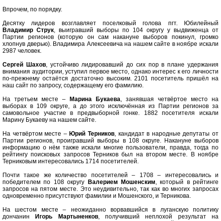
Впрочем, по порядку.
Десятку лидеров возглавляет поселковый голова пгт. Юбилейный
Владимир Струк
, выигравший выборы по 104 округу у выдвиженца от
Партии регионов (которую он сам накануне выборов покинул, громко
хлопнув дверью). Владимира Алексеевича на нашем сайте в ноябре искали
2987 человек.
Сергей Шахов
, устойчиво лидировавший до сих пор в плане удержания
внимания аудитории, уступил первое место, однако интерес к его личности
по-прежнему остаётся достаточно высоким. 2101 посетитель пришёл на
наш сайт по запросу, содержащему его фамилию.
На третьем месте –
Марина Букаева
, занявшая четвёртое место на
выборах в 109 округе, а до этого исключённая из Партии регионов за
самовольное участие в предвыборной гонке. 1882 посетителя искали
Марину Букаеву на нашем сайте.
На четвёртом месте –
Юрий Терников
, кандидат в народные депутаты от
Партии регионов, проигравший выборы в 108 округе. Накануне выборов
информацию о нём также искали многие пользователи, правда, тогда по
рейтингу поисковых запросов Терников был на втором месте. В ноябре
Терниковым интересовались 1714 посетителей.
Почти такое же количество посетителей – 1708 – интересовались и
победителем по 108 округу
Валерием Мошенским
, который в рейтинге
запросов на пятом месте. Это неудивительно, так как во многих запросах
одновременно присутствуют фамилии и Мошенского, и Терникова.
На шестом месте – неожиданно ворвавшийся в луганскую политику
дончанин
Игорь Мартыненков
, получивший неплохой результат на