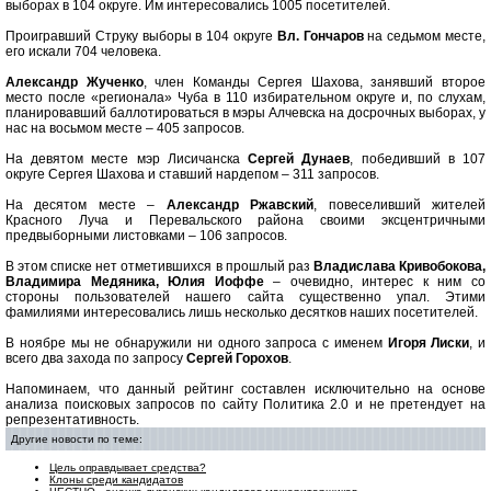
выборах в 104 округе. Им интересовались 1005 посетителей.
Проигравший Струку выборы в 104 округе
Вл. Гончаров
на седьмом месте,
его искали 704 человека.
Александр Жученко
, член Команды Сергея Шахова, занявший второе
место после «регионала» Чуба в 110 избирательном округе и, по слухам,
планировавший баллотироваться в мэры Алчевска на досрочных выборах, у
нас на восьмом месте – 405 запросов.
На девятом месте мэр Лисичанска
Сергей Дунаев
, победивший в 107
округе Сергея Шахова и ставший нардепом – 311 запросов.
На десятом месте –
Александр Ржавский
, повеселивший жителей
Красного Луча и Перевальского района своими эксцентричными
предвыборными листовками – 106 запросов.
В этом списке нет отметившихся в прошлый раз
Владислава Кривобокова,
Владимира Медяника, Юлия Иоффе
– очевидно, интерес к ним со
стороны пользователей нашего сайта существенно упал. Этими
фамилиями интересовались лишь несколько десятков наших посетителей.
В ноябре мы не обнаружили ни одного запроса с именем
Игоря Лиски
, и
всего два захода по запросу
Сергей Горохов
.
Напоминаем, что данный рейтинг составлен исключительно на основе
анализа поисковых запросов по сайту Политика 2.0 и не претендует на
репрезентативность.
Другие новости по теме:
Цель оправдывает средства?
Клоны среди кандидатов