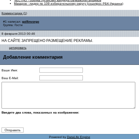
ЧЕСТНО - оценка луганских кандидатов-мажоритарщиков
Макаров - лидер по 109 избирательному округу (соцопрос РБК-Украина)
Комментарии (1)
#1 написал:
golfinvorgo
Группа: Гости
8 февраля 2013 00:46
НА САЙТЕ ЗАПРЕЩЕНО РАЗМЕЩЕНИЕ РЕКЛАМЫ.
цитировать
Добавление комментария
Ваше Имя:
Ваш E-Mail:
Введите два слова, показанных на изображении:
Powered by
DataLife Engine