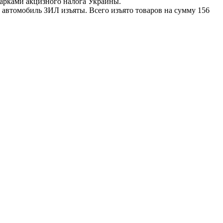
марками акцизного налога Украины.
е автомобиль ЗИЛ изъяты. Всего изъято товаров на сумму 156