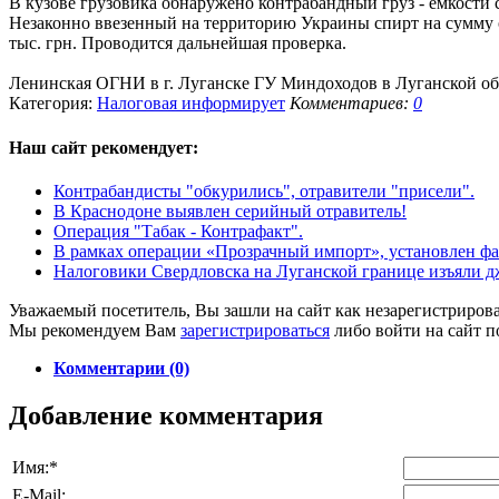
В кузове грузовика обнаружено контрабандный груз - емкости
Незаконно ввезенный на территорию Украины спирт на сумму око
тыс. грн. Проводится дальнейшая проверка.
Ленинская ОГНИ в г. Луганске ГУ Миндоходов в Луганской об
Категория:
Налоговая информирует
Комментариев:
0
Наш сайт
рекомендует:
Контрабандисты "обкурились", отравители "присели".
В Краснодоне выявлен серийный отравитель!
Операция "Табак - Контрафакт".
В рамках операции «Прозрачный импорт», установлен фак
Налоговики Свердловска на Луганской границе изъяли дж
Уважаемый посетитель, Вы зашли на сайт как незарегистриров
Мы рекомендуем Вам
зарегистрироваться
либо войти на сайт п
Комментарии (0)
Добавление комментария
Имя:
*
E-Mail: