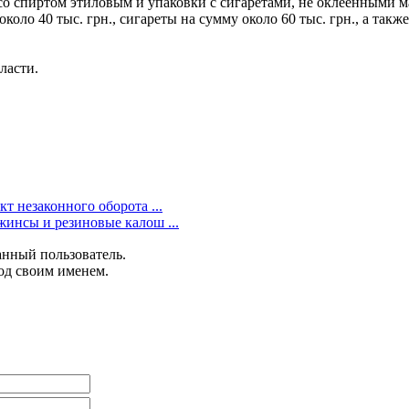
 со спиртом этиловым и упаковки с сигаретами, не оклеенными 
ло 40 тыс. грн., сигареты на сумму около 60 тыс. грн., а такж
ласти.
т незаконного оборота ...
инсы и резиновые калош ...
анный пользователь.
од своим именем.