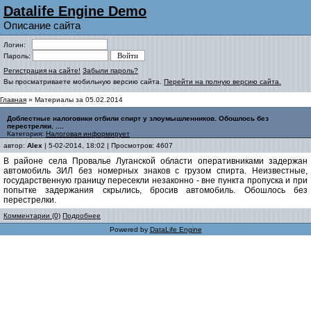
Datalife Engine Demo
Описание сайта
Логин:
Пароль:
Регистрация на сайте!
Забыли пароль?
Вы просматриваете мобильную версию сайта.
Перейти на полную версию сайта.
Главная
» Материалы за 05.02.2014
Доблестные налоговики отбили спирт у злоумышленников. Обошлось без
перестрелки. ....
Категория:
Налоговая информирует
автор:
Alex
| 5-02-2014, 18:02 | Просмотров: 4607
В районе села Провалье Луганской области оперативниками задержан
автомобиль ЗИЛ без номерных знаков с грузом спирта. Неизвестные,
государственную границу пересекли незаконно - вне пункта пропуска и при
попытке задержания скрылись, бросив автомобиль. Обошлось без
перестрелки.
Комментарии (0)
Подробнее
Powered by
DataLife Engine