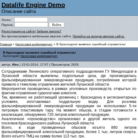
Datalife Engine Demo
Описание сайта
Логин:
Пароль:
Регистрация на сайте!
Забыли пароль?
Вы просматриваете мобильную версию сайта.
Перейти на полную версию сайта.
Главная
»
Налоговая информирует
» В Краснодоне выявлен серийный отравитель!
В Краснодоне выявлен серийный отравитель!
Категория:
Налоговая информирует
автор:
Alex
| 15-01-2014, 17:07 | Просмотров: 2629
Сотрудниками Ленинского оперативного подразделения ГУ Миндоходов в
Луганской области выявлены подпольные цеха, где производилась
фальсифицированная ликероводочная продукция, потребление которой
привело к тяжелому отравлению жителей Луганской области.
Мероприятия проводились в рамках уголовных производств, открытых по
фактам отравления суррогатами алкоголя.
Так, временно не работающий уроженец г. Краснодона в антисанитарных
условиях, изготавливал поддельную водку. Для розлива
фальсифицированной ликероводочной продукции он использовал 5-ти
литровую пластиковую тару. На момент обыска, в стадии готовности к
реализации, обнаружено 720 литров алкогольной продукции.
Аналогичное «производство» организовал и другой житель одного из
поселков Краснодонского района Луганской области.
Всего, в ходе проведенных обысков изъято 880 литров
фальсифицированной алкогольной продукции, более 1 тыс. литров спирта.
Всего изъято ТМЦ на сумму более 113 тыс. грн.