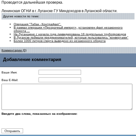
Проводится дальнейшая проверка.
Ленинская ОГНИ в г. Луганске ГУ Миндоходов в Луганской области.
Другие новости по теме:
Операция "Табак - Контрафакт".
В рамках операции «Прозрачный импорт», установлен факт незаконного
оборота ...
На Луганщине с начала года ликвидированы 16 подпольных трубопроводов
В Луганске поймали предпринимателей, которые пользовались "конвертами"
Более 1000 литров спирта выведено из незаконного оборота
Комментарии (0)
Добавление комментария
Ваше Имя:
Ваш E-Mail:
Введите два слова, показанных на изображении: