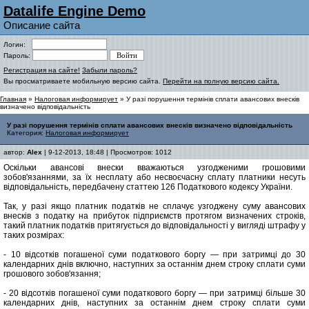
Datalife Engine Demo
Описание сайта
Логин:
Пароль:
Регистрация на сайте!
Забыли пароль?
Вы просматриваете мобильную версию сайта.
Перейти на полную версию сайта.
Главная
»
Налоговая информирует
» У разі порушення термінів сплати авансових внесків
визначено відповідальність
У разі порушення термінів сплати авансових внесків визначено відповідальність
Категория:
Налоговая информирует
автор:
Alex
| 9-12-2013, 18:48 | Просмотров: 1012
Оскільки авансові внески вважаються узгодженими грошовими
зобов'язаннями, за їх несплату або несвоєчасну сплату платники несуть
відповідальність, передбачену статтею 126 Податкового кодексу України.
Так, у разі якщо платник податків не сплачує узгоджену суму авансових
внесків з податку на прибуток підприємств протягом визначених строків,
такий платник податків притягується до відповідальності у вигляді штрафу у
таких розмірах:
- 10 відсотків погашеної суми податкового боргу ― при затримці до 30
календарних днів включно, наступних за останнім днем строку сплати суми
грошового зобов'язання;
- 20 відсотків погашеної суми податкового боргу ― при затримці більше 30
календарних днів, наступних за останнім днем строку сплати суми