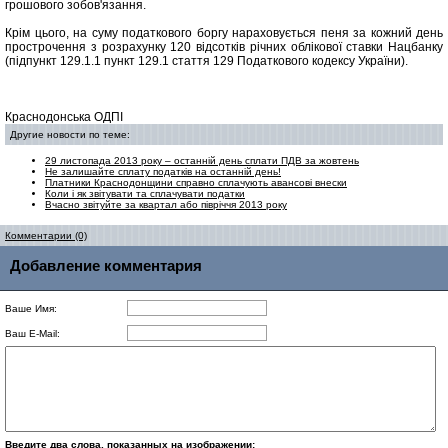
грошового зобов'язання.
Крім цього, на суму податкового боргу нараховується пеня за кожний день
прострочення з розрахунку 120 відсотків річних облікової ставки Нацбанку
(підпункт 129.1.1 пункт 129.1 стаття 129 Податкового кодексу України).
Краснодонська ОДПІ
Другие новости по теме:
29 листопада 2013 року – останній день сплати ПДВ за жовтень
Не залишайте сплату податків на останній день!
Платники Краснодонщини справно сплачують авансові внески
Коли і як звітувати та сплачувати податки
Вчасно звітуйте за квартал або півріччя 2013 року
Комментарии (0)
Добавление комментария
Ваше Имя:
Ваш E-Mail:
Введите два слова, показанных на изображении: