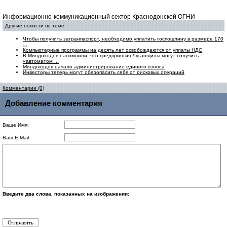
Информационно-коммуникационный сектор Краснодонской ОГНИ
Другие новости по теме:
Чтобы получить загранпаспорт, необходимо уплатить госпошлину в размере 170
...
Компьютерные программы на десять лет освобождаются от уплаты НДС
В Миндоходов напомнили, что предприятия Луганщины могут получить
«автоматом ...
Миндоходов начало администрирование единого взноса
Инвесторы теперь могут обезопасить себя от рисковых операций
Комментарии (0)
Добавление комментария
Ваше Имя:
Ваш E-Mail:
Введите два слова, показанных на изображении: