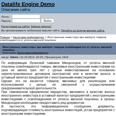
Datalife Engine Demo
Описание сайта
Логин:
Пароль:
Регистрация на сайте!
Забыли пароль?
Вы просматриваете мобильную версию сайта.
Перейти на полную версию сайта.
Главная
»
Налоговая информирует
» Иностранные инвесторы при импорте товаров
освобождаются от уплаты ввозной пошлины
Иностранные инвесторы при импорте товаров освобождаются от уплаты ввозной
пошлины
Категория:
Налоговая информирует
автор:
Admin
| 31-10-2013, 20:33 | Просмотров: 1916
По информации Луганской таможни Миндоходов, от уплаты ввозной
пошлины освобождаются товары, ввозимые иностранными инвесторами на
срок не менее трех лет с целью инвестирования на основании
зарегистрированных договоров (контрактов) или в качестве взноса в
уставный капитал предприятия с иностранными инвестициями.
Однако это не касается товаров, ввозимых для реализации или
использования с целью, не связанной с осуществлением
предпринимательской деятельности.
При таможенном оформлении имущества, ввозимого в качестве взноса
иностранного инвестора в уставный капитал предприятий с иностранными
инвестициями с освобождением от уплаты ввозной пошлины, в органы
Миндоходов необходимо предоставить ряд документов.
В частности, это информационное сообщение, документы,
подтверждающие стоимость иностранных инвестиций, устав предприятия с
иностранными инвестициями.