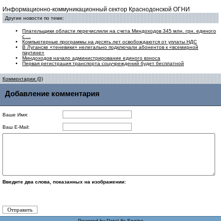
Информационно-коммуникационный сектор Краснодонской ОГНИ
Другие новости по теме:
Плательщики области перечислили на счета Миндоходов 345 млн. грн. единого
с ...
Компьютерные программы на десять лет освобождаются от уплаты НДС
В Луганске «теневики» нелегально подключали абонентов к «всемирной
паутине»
Миндоходов начало администрирование единого взноса
Первая регистрация транспорта соцучреждений будет бесплатной
Комментарии (0)
Добавление комментария
Ваше Имя:
Ваш E-Mail:
Введите два слова, показанных на изображении:
Powered by
DataLife Engine