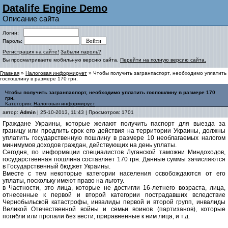
Datalife Engine Demo
Описание сайта
Логин:
Пароль:
Регистрация на сайте!
Забыли пароль?
Вы просматриваете мобильную версию сайта.
Перейти на полную версию сайта.
Главная
»
Налоговая информирует
» Чтобы получить загранпаспорт, необходимо уплатить
госпошлину в размере 170 грн.
Чтобы получить загранпаспорт, необходимо уплатить госпошлину в размере 170
грн.
Категория:
Налоговая информирует
автор:
Admin
| 25-10-2013, 11:43 | Просмотров: 1701
Граждане Украины, которые желают получить паспорт для выезда за
границу или продлить срок его действия на территории Украины, должны
уплатить государственную пошлину в размере 10 необлагаемых налогом
минимумов доходов граждан, действующих на день уплаты.
Сегодня, по информации специалистов Луганской таможни Миндоходов,
государственная пошлина составляет 170 грн. Данные суммы зачисляются
в Государственный бюджет Украины.
Вместе с тем некоторые категории населения освобождаются от его
уплаты, поскольку имеют право на льготу.
в Частности, это лица, которые не достигли 16-летнего возраста, лица,
отнесенные к первой и второй категории пострадавших вследствие
Чернобыльской катастрофы, инвалиды первой и второй групп, инвалиды
Великой Отечественной войны и семьи воинов (партизанов), которые
погибли или пропали без вести, приравненные к ним лица, и т.д.