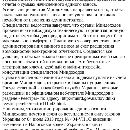
отчеты о суммах начисленного единого взноса.
Усилия специалистов Миндоходов направлены на то, чтобы
плательщики единого взноса не почувствовали никаких
неудобств от изменения администратора.
Специалисты ведомства заверяют, что органы Миндоходов
провели всю необходимую техническую и организационную
подготовку, чтобы для предпринимателей этот процесс был
максимально комфортен. Планируется совершенствование
администрирования единого взноса за счет расширения
возможностей электронной отчетности. Создаются все
условия, чтобы как можно больше предпринимателей смогло
воспользоваться этой возможностью. Это бесплатные
электронные ключи, удобный онлайн-интерфейс,
консультации специалистов Миндоходов.
Сумы начисленного единого взноса подлежат уплате на счета
органов Миндоходов, открытых в Главных управлениях
Государственной казначейской службы Украины, которые
размещены на официальном веб-портале Миндоходов в
разделе «Реестры» по адресу: http://minrd.gov.ua/dovidniki--
reestri--perelik/reestri/111543.html.
Напомним, что администрирование единого взноса
Миндоходов начато в связи со вступлением в силу законов
Украины от 04 июля 2013 года № 404-VII „О внесении
изменений в Налоговый кодекс Украины в связи с
проведением административной реформы” и „О внесении