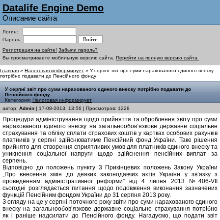
Datalife Engine Demo
Описание сайта
Логин:
Пароль:
Регистрация на сайте!
Забыли пароль?
Вы просматриваете мобильную версию сайта.
Перейти на полную версию сайта.
Главная
»
Налоговая информирует
» У серпні звіт про суми нарахованого єдиного внеску
потрібно подавати до Пенсійного фонду
У серпні звіт про суми нарахованого єдиного внеску потрібно подавати до
Пенсійного фонду
Категория:
Налоговая информирует
автор:
Admin
| 17-08-2013, 13:56 | Просмотров: 1228
Процедури адміністрування щодо прийняття та оброблення звіту про суми
нарахованого єдиного внеску на загальнообов’язкове державне соціальне
страхування та обліку сплати страхових коштів у картках особових рахунків
платників у серпні здійснюватиме Пенсійний фонд України. Таке рішення
прийнято для створення сприятливих умов для платників єдиного внеску та
уникнення соціальної напруги щодо здійснення пенсійних виплат за
серпень.
Відповідно до положень пункту 3 Прикінцевих положень Закону України
„Про внесення змін до деяких законодавчих актів України у зв’язку з
проведенням адміністративної реформи” від 4 липня 2013 №406-VII
сьогодні розглядається питання щодо подовження виконання зазначених
функцій Пенсійним фондом України до 31 серпня 2013 року.
З огляду на це у серпні поточного року звіти про суми нарахованого єдиного
внеску на загальнообов’язкове державне соціальне страхування потрібно
як і раніше надсилати до Пенсійного фонду. Нагадуємо, що подати звіт