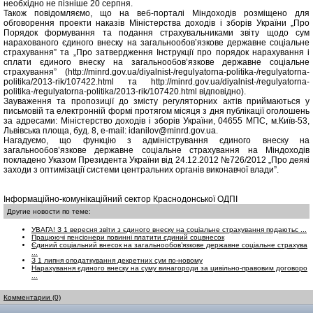
необхідно не пізніше 20 серпня.
Також повідомляємо, що на веб-порталі Міндоходів розміщено для
обговорення проекти наказів Міністерства доходів і зборів України „Про
Порядок формування та подання страхувальниками звіту щодо сум
нарахованого єдиного внеску на загальнообов’язкове державне соціальне
страхування” та „Про затвердження Інструкції про порядок нарахування і
сплати єдиного внеску на загальнообов’язкове державне соціальне
страхування” (http://minrd.gov.ua/diyalnist-/regulyatorna-politika-/regulyatorna-
politika/2013-rik/107422.html та http://minrd.gov.ua/diyalnist-/regulyatorna-
politika-/regulyatorna-politika/2013-rik/107420.html відповідно).
Зауваження та пропозиції до змісту регуляторних актів приймаються у
письмовій та електронній формі протягом місяця з дня публікації оголошень
за адресами: Міністерство доходів і зборів України, 04655 МПС, м.Київ-53,
Львівська площа, буд. 8, e-mail: idanilov@minrd.gov.ua.
Нагадуємо, що функцію з адміністрування єдиного внеску на
загальнообов’язкове державне соціальне страхування на Міндоходів
покладено Указом Президента України від 24.12.2012 №726/2012 „Про деякі
заходи з оптимізації системи центральних органів виконавчої влади”.
Інформаційно-комунікаційний сектор Краснодонської ОДПІ
Другие новости по теме:
УВАГА! З 1 вересня звіти з єдиного внеску на соціальне страхування подаютьс ...
Працюючі пенсіонери повинні платити єдиний соцвнесок
Єдиний соціальний внесок на загальнообов’язкове державне соціальне страхува
...
З 1 липня оподаткування декретних сум по-новому
Нарахування єдиного внеску на суму винагороди за цивільно-правовим договоро
...
Комментарии (0)