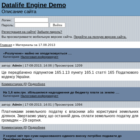
Datalife Engine Demo
Описание сайта
Логин:
Пароль:
Регистрация на сайте!
Забыли пароль?
Вы просматриваете мобильную версию сайта.
Перейти на полную версию сайта.
Главная
» Материалы за 17.08.2013
«Розлучене» майно не оподатковується ....
Категория:
Налоговая информирует
автор:
Admin
| 17-08-2013, 14:06 | Просмотров: 1209
Це передбачено підпунктом 165.1.13 пункту 165.1 статті 165 Податкового
кодексу України.
Комментарии (0)
Подробнее
На 1,6 млн.грн. збільшилися надходження до бюджету плати за землю ....
Категория:
Налоговая информирует
автор:
Admin
| 17-08-2013, 14:01 | Просмотров: 1094
Платниками земельного податку є власники або користувачі земельних
ділянок. Звертаємо увагу, що останній день сплати земельного податку для
громадян – 29 серпня.
Комментарии (0)
Подробнее
У серпні звіт про суми нарахованого єдиного внеску потрібно подавати до
Пенсійного фонду ....