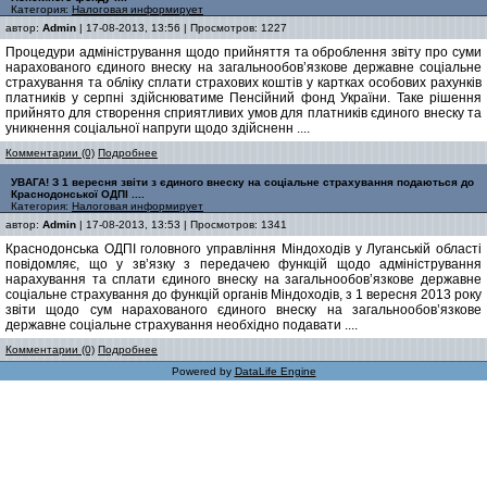
Категория:
Налоговая информирует
автор:
Admin
| 17-08-2013, 13:56 | Просмотров: 1227
Процедури адміністрування щодо прийняття та оброблення звіту про суми
нарахованого єдиного внеску на загальнообов’язкове державне соціальне
страхування та обліку сплати страхових коштів у картках особових рахунків
платників у серпні здійснюватиме Пенсійний фонд України. Таке рішення
прийнято для створення сприятливих умов для платників єдиного внеску та
уникнення соціальної напруги щодо здійсненн ....
Комментарии (0)
Подробнее
УВАГА! З 1 вересня звіти з єдиного внеску на соціальне страхування подаються до
Краснодонської ОДПІ ....
Категория:
Налоговая информирует
автор:
Admin
| 17-08-2013, 13:53 | Просмотров: 1341
Краснодонська ОДПІ головного управління Міндоходів у Луганській області
повідомляє, що у зв’язку з передачею функцій щодо адміністрування
нарахування та сплати єдиного внеску на загальнообов’язкове державне
соціальне страхування до функцій органів Міндоходів, з 1 вересня 2013 року
звіти щодо сум нарахованого єдиного внеску на загальнообов’язкове
державне соціальне страхування необхідно подавати ....
Комментарии (0)
Подробнее
Powered by
DataLife Engine