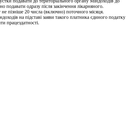
устки подавати до територіального органу Міндоходів до
но подавати одразу після закінчення лікарняного.
не пізніше 20 числа (включно) поточного місяця.
доходів на підставі заяви такого платника єдиного податку
ати працездатності.