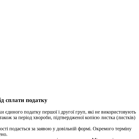
ід сплати податку
и єдиного податку першої і другої груп, які не використовують
також за період хвороби, підтвердженої копією листка (листків)
ості подається за заявою у довільній формі. Окремого терміну
ено.