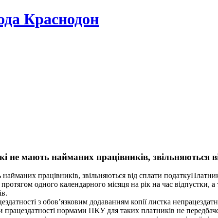
да Краснодон
які не мають найманих працівників, звільняються в
Платник
протягом одного календарного місяця на рік на час відпустки, а 
ів.
цездатності з обов’язковим додаванням копії листка непрацездатн
ти працездатності нормами ПКУ для таких платників не передбач