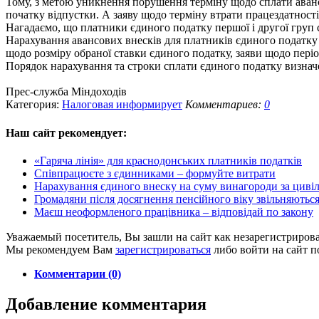
Тому, з метою уникнення порушення терміну щодо сплати аванс
початку відпустки. А заяву щодо терміну втрати працездатності
Нагадаємо, що платники єдиного податку першої і другої груп 
Нарахування авансових внесків для платників єдиного податку 
щодо розміру обраної ставки єдиного податку, заяви щодо періо
Порядок нарахування та строки сплати єдиного податку визначе
Прес-служба Міндоходів
Категория:
Налоговая информирует
Комментариев:
0
Наш сайт
рекомендует:
«Гаряча лінія» для краснодонських платників податків
Співпрацюєте з єдинниками – формуйте витрати
Нарахування єдиного внеску на суму винагороди за цивіл
Громадяни після досягнення пенсійного віку звільняються 
Маєш неоформленого працівника – відповідай по закону
Уважаемый посетитель, Вы зашли на сайт как незарегистриров
Мы рекомендуем Вам
зарегистрироваться
либо войти на сайт п
Комментарии (0)
Добавление комментария