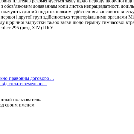
ових платежів рекомендується заяву щодо періоду щорічної відп
 з обов’язковим додаванням копії листка непрацездатності доціль
сплачують єдиний податок шляхом здійснення авансового внеску 
першої і другої груп здійснюється територіальними органами Мін
ду щорічної відпустки та/або заяви щодо терміну тимчасової втр
ні ст.295 (розд.ХІV) ПКУ.
ьно-правовим договоро ...
від сплати земельно ...
анный пользователь.
од своим именем.