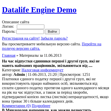
Datalife Engine Demo
Описание сайта
Логин:
Пароль:
Регистрация на сайте!
Забыли пароль?
Вы просматриваете мобильную версию сайта.
Перейти на
полную версию сайта.
Главная
» Материалы за 11.06.2013
На час відпустки єдинники першої і другої груп, які не
мають найманих працівників, звільняються від ....
Категория:
Налоговая информирует
автор:
Admin
| 11-06-2013, 21:20 | Просмотров: 1251
Платники єдиного податку першої і другої груп, які не
використовують працю найманих осіб, звільняються від
сплати єдиного податку протягом одного календарного місяця
на рік на час відпустки, а також за період хвороби,
підтвердженої копією листка (листків) непрацездатності, якщо
вона триває 30 і більше календарних днів.
Комментарии (0)
Подробнее
В Миндоходов напомнили, как можно возместить