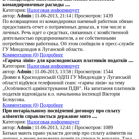
командировочные расходы ....
Категория:
Налоговая информирует
автор:
Admin
| 11-06-2013, 21:14 | Просмотров: 1439
По возвращении из командировки наемный работник обязан
предоставить отчет о потраченных деньгах, в том числе и
личных. Речь идет о средствах, связанных с хозяйственной
деятельностью предпринимателя, а не собственными
потребностями работника. Об этом сообщили в пресс-службе
ГУ Миндоходов в Луганской области.
Комментарии (0)
Подробнее
«Гаряча лінія» для краснодонських платників податків ....
Категория:
Налоговая информирует
автор:
Admin
| 11-06-2013, 13:58 | Просмотров: 1544
Днями в Краснодонській ОДПІ ГУ Міндоходів у Луганській
області відбувся телефонний сеанс «гаряча лінія» на тему
„Особливості адміністрування ПДВ”. На запитання платників
податків відповідала в.о. начальника інспекції Вікторія
Бєлоусова.
Комментарии (0)
Подробнее
При нотаріальному посвідченні договору про сплату
аліментів справляється державне мито ....
Категория:
Налоговая информирует
автор:
Admin
| 11-06-2013, 12:41 | Просмотров: 1089
Батьки мають право укласти договір про сплату аліментів на
дитину, у якому визначити розмір та строки їх виплати. Така