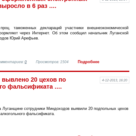
росло в 6 раз ....
проц. таможенных деклараций участники внешнеэкономической
формляют через Интернет. Об этом сообщил начальник Луганской
одов Юрий Арефьев.
Подробнее
омментариев:
0
Просмотров: 1504
 вывлено 20 цехов по
4-12-2013, 16:20
о фальсификата ....
на Луганщине сотрудники Миндоходов выявили 20 подпольных цехов
 алкогольного фальсификата.