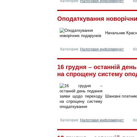
Категория:
Налоговая информирует
К
Оподаткування новорічних
Начальник Красно
Категория:
Налоговая информирует
К
16 грудня – останній ден
на спрощену систему опод
Шановні платники
Категория:
Налоговая информирует
К