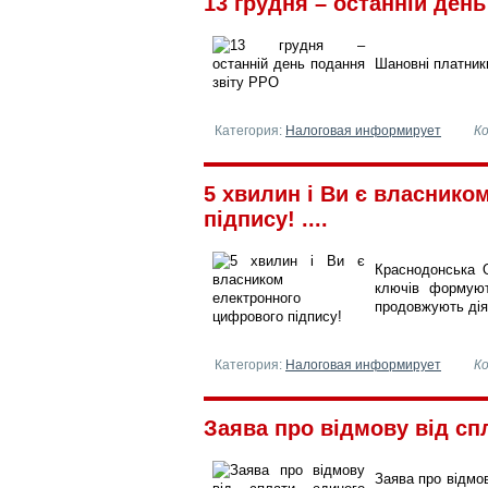
13 грудня – останній день
Шановні платники
Категория:
Налоговая информирует
К
5 хвилин і Ви є власнико
підпису! ....
Краснодонська 
ключів формуют
продовжують діят
Категория:
Налоговая информирует
К
Заява про відмову від спл
Заява про відмов