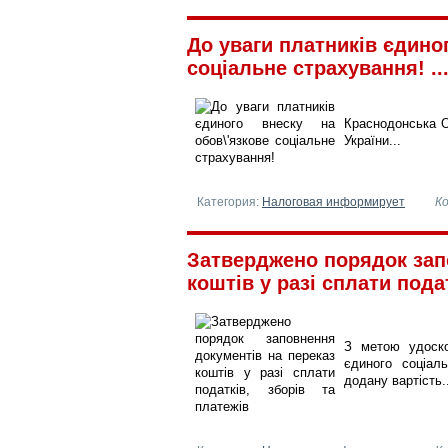
До уваги платників єдино
соціальне страхування! ...
Краснодонська О
України...
Категория:
Налоговая информирует
К
Затверджено порядок зап
коштів у разі сплати подат
З метою удоско
єдиного соціал
додану вартість..