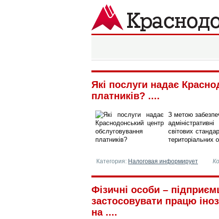
Информационный портал горо
Краснодон
Які послуги надає Красн
платників? ....
З метою забезпе
адміністративні
світових стандар
територіальних о
Категория:
Налоговая информирует
К
Фізичні особи – підприєм
застосовувати працю іноз
на ....