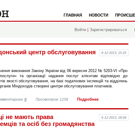
ГЛАВНАЯ
НОВОСТИ
ПРОИСШЕ
да
Войти
|
Зарегистрироваться
одонський центр обслуговування
9-12-2013, 15:25
чення виконання Закону України від 06 вересня 2012 № 5203-VI «Про
 послуги» та організації надання послуг клієнтам відповідно до
тів якості обслуговування, на базі податкових інспекцій та відділень
рганів Міндоходів створені центри обслуговування платників.
Подробнее
омментариев:
0
Просмотров: 1258
ці не мають права
5-12-2013, 18:09
емців та осіб без громадянства