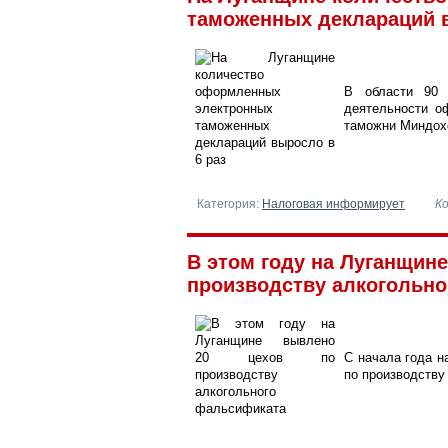
таможенных деклараций вы
В области 90 
деятельности о
таможни Миндох
Категория:
Налоговая информирует
К
В этом году на Луганщине
производству алкогольног
С начала года 
по производству