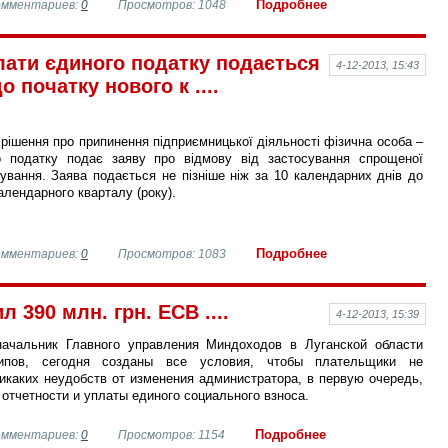
Подробнее
омментариев:
0
Просмотров: 1048
лати єдиного податку подається
4-12-2013, 15:43
о початку нового к ....
 рішення про припинення підприємницької діяльності фізична особа –
о податку подає заяву про відмову від застосування спрощеної
ування. Заява подається не пізніше ніж за 10 календарних днів до
алендарного кварталу (року).
Подробнее
омментариев:
0
Просмотров: 1083
390 млн. грн. ЕСВ ....
4-12-2013, 15:39
начальник Главного управления Миндоходов в Луганской области
ипов, сегодня созданы все условия, чтобы плательщики не
икаких неудобств от изменения администратора, в первую очередь,
 отчетности и уплаты единого социального взноса.
Подробнее
омментариев:
0
Просмотров: 1154