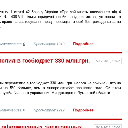
ункту 1 статті 42 Закону України «Про зайнятість населення» від 4
у № 406-VII тільки юридичні особи - підприємства, установи та
ь право на застосування праці іноземців та осіб без громадянства на
.
Подробнее
омментариев:
0
Просмотров: 1249
слил в госбюджет 330 млн.грн.
5-12-2013, 18:07
ы перечислил в госбюджет 330 млн. грн. налога на прибыль, что на
ли на 5% больше, чем в январе-октябре прошлого года. Об этом
служба Главного управления Миндоходов в Луганской области.
Подробнее
омментариев:
0
Просмотров: 1219
о оформленных электронных
5-12-2013, 18:04