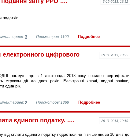
 подання звіту РРО ....
3-12-2013, 16:52
 податків!
Подробнее
омментариев:
0
Просмотров: 1100
м електронного цифрового
29-11-2013, 19:25
ОДПІ нагадує, що з 1 листопада 2013 року посилені сертифікати
ь строком дії до двох років. Електронні ключі, видані раніше,
и один рік.
Подробнее
омментариев:
0
Просмотров: 1369
ати єдиного податку. ....
29-11-2013, 19:19
у від сплати єдиного податку подається не пізніше ніж за 10 днів до