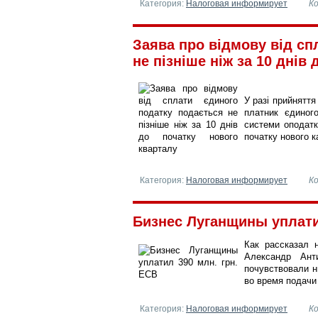
Категория:
Налоговая информирует
К
Заява про відмову від сп
не пізніше ніж за 10 днів д
У разі прийняття
платник єдиног
системи оподатк
початку нового к
Категория:
Налоговая информирует
К
Бизнес Луганщины уплатил 
Как рассказал 
Александр Ант
почувствовали н
во время подачи
Категория:
Налоговая информирует
К