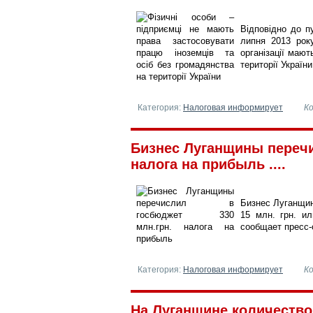
Відповідно до п
липня 2013 рок
організації мают
території України
Категория:
Налоговая информирует
К
Бизнес Луганщины перечи
налога на прибыль ....
Бизнес Луганщин
15 млн. грн. и
сообщает пресс-
Категория:
Налоговая информирует
К
На Луганщине количеств