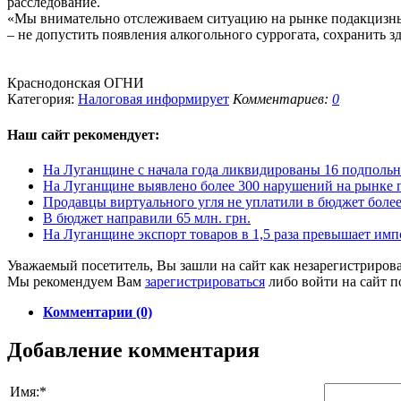
расследование.
«Мы внимательно отслеживаем ситуацию на рынке подакцизных
– не допустить появления алкогольного суррогата, сохранить 
Краснодонская ОГНИ
Категория:
Налоговая информирует
Комментариев:
0
Наш сайт
рекомендует:
На Луганщине с начала года ликвидированы 16 подполь
На Луганщине выявлено более 300 нарушений на рынке 
Продавцы виртуального угля не уплатили в бюджет боле
В бюджет направили 65 млн. грн.
На Луганщине экспорт товаров в 1,5 раза превышает имп
Уважаемый посетитель, Вы зашли на сайт как незарегистриров
Мы рекомендуем Вам
зарегистрироваться
либо войти на сайт п
Комментарии (0)
Добавление комментария
Имя:
*