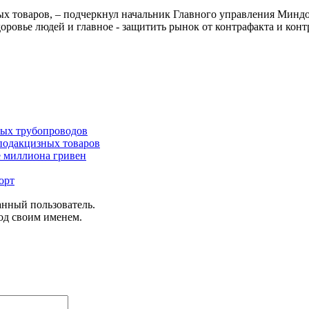
 товаров, – подчеркнул начальник Главного управления Миндох
здоровье людей и главное - защитить рынок от контрафакта и ко
ных трубопроводов
подакцизных товаров
е миллиона гривен
орт
анный пользователь.
од своим именем.