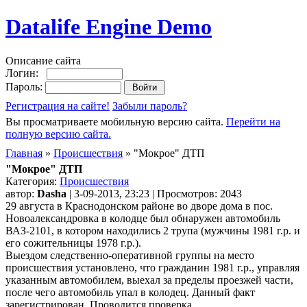
Datalife Engine Demo
Описание сайта
Логин:
Пароль:
Регистрация на сайте!
Забыли пароль?
Вы просматриваете мобильную версию сайта.
Перейти на
полную версию сайта.
Главная
»
Происшествия
» "Мокрое" ДТП
"Мокрое" ДТП
Категория:
Происшествия
автор:
Dasha
| 3-09-2013, 23:23 | Просмотров: 2043
29 августа в Краснодонском районе во дворе дома в пос.
Новоалександровка в колодце был обнаружен автомобиль
ВАЗ-2101, в котором находились 2 трупа (мужчины 1981 г.р. и
его сожительницы 1978 г.р.).
Выездом следственно-оперативной группы на место
происшествия установлено, что гражданин 1981 г.р., управляя
указанным автомобилем, выехал за пределы проезжей части,
после чего автомобиль упал в колодец. Данный факт
зарегистрирован. Проводится проверка.