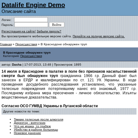
Datalife Engine Demo
Описание сайта
Логин:
Пароль:
Регистрация на сайте!
Забыли пароль?
Вы просматриваете мобильную версию сайта.
Перейти на полную версию сайта.
Главная
»
Происшествия
» В Краснодоне обнаружен труп
В Краснодоне обнаружен труп
Категория:
Происшествия
автор:
Dasha
| 17-07-2013, 13:48 | Просмотров: 1895
14 июля в Краснодоне в палатке в поле без признаков насильственной
смерти был обнаружен труп
гражданина 1966 г.р. Данный факт был
занесен в ЕРДР и квалифицирован по ст. 121 УК Украины. В ходе
проведения досудебного расследования установлено, что указанные
телесные повреждения потерпевшему нанес его знакомый, 1977 г.р.
Последнему избрана мера пресечения - личное обязательство. Изъяты
вещественные доказательства.
Согласно ОСО ГУМВД Украины в Луганской области
Другие новости по теме:
Тяжкие телесные после алкоголя
Директор - взяточник
Что не кража, то грабеж
Убийство в районе больницы
Ножевое ранение