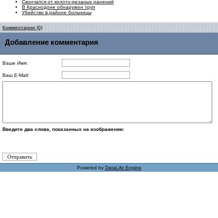
Скончался от колото-резаных ранений
В Краснодоне обнаружен труп
Убийство в районе больницы
Комментарии (0)
Добавление комментария
Ваше Имя:
Ваш E-Mail:
Введите два слова, показанных на изображении:
Powered by
DataLife Engine