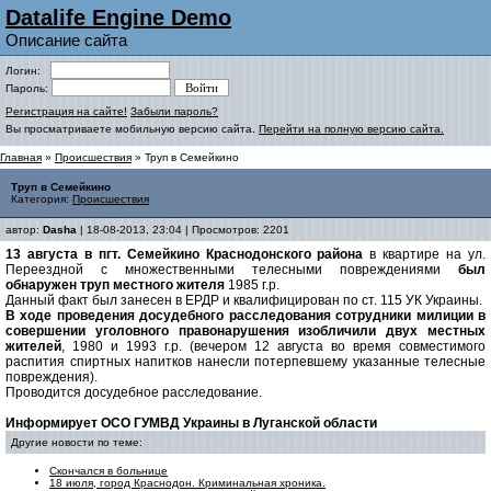
Datalife Engine Demo
Описание сайта
Логин:
Пароль:
Регистрация на сайте!
Забыли пароль?
Вы просматриваете мобильную версию сайта.
Перейти на полную версию сайта.
Главная
»
Происшествия
» Труп в Семейкино
Труп в Семейкино
Категория:
Происшествия
автор:
Dasha
| 18-08-2013, 23:04 | Просмотров: 2201
13 августа в пгт. Семейкино Краснодонского района
в квартире на ул.
Переездной с множественными телесными повреждениями
был
обнаружен труп местного жителя
1985 г.р.
Данный факт был занесен в ЕРДР и квалифицирован по ст. 115 УК Украины.
В ходе проведения досудебного расследования сотрудники милиции в
совершении уголовного правонарушения изобличили двух местных
жителей
, 1980 и 1993 г.р. (вечером 12 августа во время совместимого
распития спиртных напитков нанесли потерпевшему указанные телесные
повреждения).
Проводится досудебное расследование.
Информирует ОСО ГУМВД Украины в Луганской области
Другие новости по теме:
Скончался в больнице
18 июля, город Краснодон. Криминальная хроника.