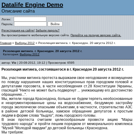
Datalife Engine Demo
Описание сайта
Логин:
Пароль:
Регистрация на сайте!
Забыли пароль?
Вы просматриваете мобильную версию сайта.
Перейти на полную версию сайта.
Главная
»
Выборы 2012
» Резолюция митинга. г. Краснодон. 20 августа 2012 г.
Резолюция митинга. г. Краснодон. 20 августа 2012 г.
Категория:
Выборы 2012
автор:
Vic
| 20-08-2012, 19:12 | Просмотров: 6595
Резолюция митинга, состоявшегося в г. Краснодон 20 августа 2012 г.
Мы, участники митинга протеста выражаем свое негодование и возмущение
по поводу нарушения наших конституционных прав городским головой и
депутатами горсовета, в части несоблюдения ст.28 Конституции Украины,
гласящей "Никто не может быть подвергнут ... унижающему его достоинство
обращению...".
Мы, жители города Краснодона, больше не будем терпеть необоснованные
и неаргументированные цены на водоснабжение, бездумную застройку
города экологически опасными объектами, в частности, строительство АЗС
в районе детской больницы, хамское обращение депутатов к простым
людям в форме слова "быдло", ложь городского головы.
В знак протеста считаем целесообразным провести акцию "Марш
трудового народа" и пройти пешим порядком от мемориального комплекса
"Музей "Молодой гвардии" до детской больницы г.Краснодона.
Мы требуем: