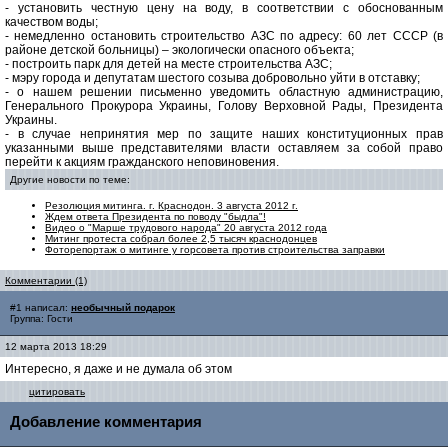
- установить честную цену на воду, в соответствии с обоснованным
качеством воды;
- немедленно остановить строительство АЗС по адресу: 60 лет СССР (в
районе детской больницы) – экологически опасного объекта;
- построить парк для детей на месте строительства АЗС;
- мэру города и депутатам шестого созыва добровольно уйти в отставку;
- о нашем решении письменно уведомить областную администрацию,
Генерального Прокурора Украины, Голову Верховной Рады, Президента
Украины.
- в случае непринятия мер по защите наших конституционных прав
указанными выше представителями власти оставляем за собой право
перейти к акциям гражданского неповиновения.
Другие новости по теме:
Резолюция митинга. г. Краснодон. 3 августа 2012 г.
Ждем ответа Президента по поводу "быдла"!
Видео о "Марше трудового народа" 20 августа 2012 года
Митинг протеста собрал более 2,5 тысяч краснодонцев
Фоторепортаж о митинге у горсовета против строительства заправки
Комментарии (1)
#1 написал:
необычный подарок
Группа: Гости
12 марта 2013 18:29
Интересно, я даже и не думала об этом
цитировать
Добавление комментария