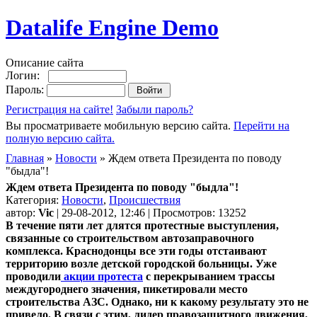
Datalife Engine Demo
Описание сайта
Логин:
Пароль:
Регистрация на сайте!
Забыли пароль?
Вы просматриваете мобильную версию сайта.
Перейти на
полную версию сайта.
Главная
»
Новости
» Ждем ответа Президента по поводу
"быдла"!
Ждем ответа Президента по поводу "быдла"!
Категория:
Новости
,
Происшествия
автор:
Vic
| 29-08-2012, 12:46 | Просмотров: 13252
В течение пяти лет длятся протестные выступления,
связанные со строительством автозаправочного
комплекса. Краснодонцы все эти годы отстаивают
территорию возле детской городской больницы. Уже
проводили
акции протеста
с перекрыванием трассы
междугороднего значения, пикетировали место
строительства АЗС. Однако, ни к какому результату это не
привело.
В связи с этим, лидер правозащитного движения,