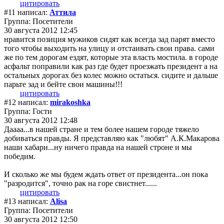
цитировать
#11 написал:
Аттила
Группа: Посетители
30 августа 2012 12:45
нравится позиция мужиков сидят как всегда зад парят вместо
того чтобы выходить на улицу и отстаивать свои права. сами
же по тем дорогам ездят, которые эта власть мостила. в городе
асфальт поправили как раз где будет проезжать президент а на
остальных дорогах без колес можно остаться. сидите и дальше
парьте зад и бейте свои машины!!!
цитировать
#12 написал:
mirakoshka
Группа: Гости
30 августа 2012 12:48
Даааа...в нашей стране и тем более нашем городе тяжело
добиваться правды. Я представляю как "любят" А.К.Макарова
наши хабари...ну ничего правда на нашей строне и мы
победим.
И сколько же мы будем ждать ответ от президента...он пока
"разродится", точно рак на горе свистнет......
цитировать
#13 написал:
Alisa
Группа: Посетители
30 августа 2012 12:50