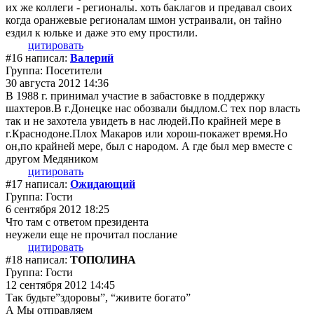
их же коллеги - регионалы. хоть баклагов и предавал своих
когда оранжевые регионалам шмон устраивали, он тайно
ездил к юльке и даже это ему простили.
цитировать
#16 написал:
Валерий
Группа: Посетители
30 августа 2012 14:36
В 1988 г. принимал участие в забастовке в поддержку
шахтеров.В г.Донецке нас обозвали быдлом.С тех пор власть
так и не захотела увидеть в нас людей.По крайней мере в
г.Краснодоне.Плох Макаров или хорош-покажет время.Но
он,по крайней мере, был с народом. А где был мер вместе с
другом Медяником
цитировать
#17 написал:
Ожидающий
Группа: Гости
6 сентября 2012 18:25
Что там с ответом президента
неужели еще не прочитал послание
цитировать
#18 написал:
ТОПОЛИНА
Группа: Гости
12 сентября 2012 14:45
Так будьте”здоровы”, “живите богато”
А Мы отправляем