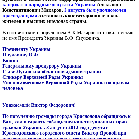
кандидат в народные депутаты Украины
Александр
Константинович Макаров,
3 августа был уполномочен
краснодонцами
отстаивать конституционные права
жителей в высших эшелонах страны.
В соответствии с поручением А.К.Макаров отправил письмо
на имя Президента Украины В.Ф. Януковича.
Президенту Украины
Януковичу В.Ф.
Копии:
Генеральному прокурору Украины
Главе Луганской областной администрации
Спикеру Верховной Рады Украины
Уполномоченному Верховной Рады Украины по правам
человека
Уважаемый Виктор Федорович!
По поручению громады города Краснодона обращаюсь к
Вам, как к гаранту соблюдения конституционных прав
граждан Украины. З августа 2012 года депутат
Краснодонского городского совета Виктор Яровой при
поддержке городского головы, секретаря городского