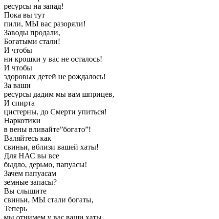
ресурсы на запад!
Пока вы тут
пили, МЫ вас разоряли!
Заводы продали,
Богатыми стали!
И чтобы
ни крошки у вас не осталось!
И чтобы
здоровых детей не рождалось!
За ваши
ресурсы дадим мы вам шприцев,
И спирта
цистерны, до Смерти упиться!
Наркотики
в вены вливайте”богато”!
Валяйтесь как
свиньи, вблизи вашей хаты!
Для НАС вы все
быдло, дерьмо, папуасы!
Зачем папуасам
земные запасы?
Вы слышите
свиньи, МЫ стали богаты,
Теперь
мы отнимем у вас ваши хаты.