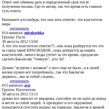
Ответ они обязаны дать в определенный срок после
получения письма. Где-то месяц, так что время есть главное
суть ответа
Напишите кто-нибудь, что они хоть ответят- эти властители
мира
цитировать
#14 написал:
mirakoshka
Группа: Гости
30 августа 2012 13:04
А что эти властители ответят?!...они пока разберутся что это
за город такой КРАСНОДОН...пока доберутся да наших
властителей...много воды утечет за это время...предлагаю
сделать Баклагову "темную"...кто За?
Думаю "встречи с косяком" у него еще не было...а в своей
жизни нужно всё попробовать...так что Баклагов
держись....мы за тобой следим...
цитировать
#15 написал:
ася
Группа: Посетители
30 августа 2012 13:13
думаю все зависит от макарова, способен ли он идти до конца
и вести за собой людей. А президент и его окружение
попытаются спустить вопрос на тормозах. баклагов и яровой