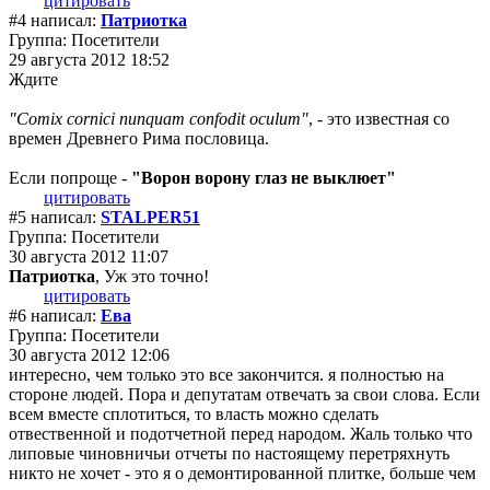
цитировать
#4 написал:
Патриотка
Группа: Посетители
29 августа 2012 18:52
Ждите
"Comix cornici nunquam confodit oculum"
, - это известная со
времен Древнего Рима пословица.
Если попроще -
"Ворон ворону глаз не выклюет"
цитировать
#5 написал:
STALPER51
Группа: Посетители
30 августа 2012 11:07
Патриотка
, Уж это точно!
цитировать
#6 написал:
Ева
Группа: Посетители
30 августа 2012 12:06
интересно, чем только это все закончится. я полностью на
стороне людей. Пора и депутатам отвечать за свои слова. Если
всем вместе сплотиться, то власть можно сделать
отвественной и подотчетной перед народом. Жаль только что
липовые чиновничьи отчеты по настоящему перетряхнуть
никто не хочет - это я о демонтированной плитке, больше чем