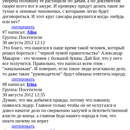
уверена половину ее растащили по дачам, а по документам
скорее всего все в ажуре. И проверку придут делать такие же
тупые и ленивые чиновники, с которыми легко будет
договориться. И этот круг сансары разрушится когда- нибудь
или нет?
цитировать
#7 написал:
Alisa
Группа: Посетители
30 августа 2012 12:12
Это благо, что нашелся в наше время такой человек, который
решил бороться с "черной чумой правительства" Александр
Макаров - это человек с большой буквы. Дай Бог, что у него
все получится. Правильно, что написал всем этим -
"начальникам". И поверьте, если такие люди возглавили дело,
то даже такие "руководители" будут обязаны ответить народу.
цитировать
#8 написал:
Irina
Группа: Посетители
30 августа 2012 12:35
Думаю, что мы добьемся правды, потому что наконец
появился лидер. Главное только чтобы он не испугался и
довел начатое дело по свержению хапучей и безответственной
власти до конца. а главная беда нашего народа в том, что
никто ничему не верит
цитировать