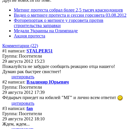
Другие новости по теме:
Митинг протеста собрал более 2,5 тысяч краснодонцев
Видео о митинге протеста и сессии горсовета 03.08.2012
Фоторепортаж о митинге у горсовета против
строительства заправки
Медали Украины на Олимпиаде
Акция протеста
Комментарии (22)
#1 написал:
STALPER51
Группа: Посетители
29 августа 2012 15:23
Пожалуйста не забудьте сообщить реакцию отца нашего!
Думаю рак быстрее свистнет!
цитировать
#2 написал:
Владимир Юрьевич
Группа: Посетители
29 августа 2012 17:39
Фёдырыч приедет на юбилей "МГ" и лично всем ответит
цитировать
#3 написал:
fan
Группа: Посетители
29 августа 2012 18:10
Ждем, ждем...