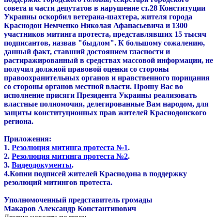
совета и части депутатов в нарушение ст.28 Конституции
Украины оскорбил ветерана-шахтера, жителя города
Краснодон Немченко Николая Афанасьевича и 1300
участников митинга протеста, представлявших 15 тысяч
подписантов, назвав "быдлом". К большому сожалению,
данный факт, ставший достоянием гласности и
растиражированный в средствах массовой информации, не
получил должной правовой оценки со стороны
правоохранительных органов и нравственного порицания
со стороны органов местной власти. Прошу Вас во
исполнение присяги Президента Украины реализовать
властные полномочия, делегированные Вам народом, для
защиты конституционных прав жителей Краснодонского
региона.
Приложения:
1.
Резолюция митинга протеста №1
.
2.
Резолюция митинга протеста №2
.
3.
Видеодокументы
.
4.Копии подписей жителей Краснодона в поддержку
резолюций митингов протеста.
Уполномоченный представитель громады
Макаров Александр Константинович