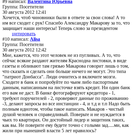
#9 написал:
Валентина Юрьевна
Группа: Посетители
30 августа 2012 12:41
Хочется, чтоб чиновники были в ответе за свои слова! А то
им все сходит с рук! Спасибо Александру Макарову за то, что
защищает наши интересы! Теперь слово за президентом
цитировать
#10 написал:
Alisa
Группа: Посетители
30 августа 2012 12:42
Мне, кажется, что этот человек не из пугливых. А то, что
сейчас всякие раздают жителям Краснодна листовки, в виде
газеты и обливают там грязью Макарова говорит лишь о том,
что сказать и сделать они больше ничего не могут. Это типа
"патриот Донбасса". Люди очнитесь и включите мозги.
Сходите в банк и попробуйте по чьим либо паспортным
данным, написанным на листочке взять кредит. Ни один банк
его вам не даст. В банке фотографируют кредитора - 1,
требуют поручителей - 2, проверяют данные по проживанию
-3, делают запросы во все инстанции - 4, и т.д и т.п Надо быть
полным идиотом, чтобы такое написать. Макаров - чистый
душой человек и справедливый. Поверьте и не нуждается в
чьих то квартирах. Он достойный лидер и защитник таких,
как вы. Не поверите ему будете точно с голыми зад.....ми, как
жили при нынешней власти 5 лет нравилось?