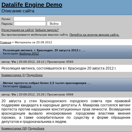
Datalife Engine Demo
Описание сайта
Логин:
Пароль:
Регистрация на сайте!
Забыли пароль?
Вы просматриваете мобильную версию сайта.
Перейти на полную версию сайта.
Главная
» Материалы за 20.08.2012
Резолюция митинга. г. Краснодон. 20 августа 2012 г. ....
Категория:
Выборы 2012
автор:
Vic
| 20-08-2012, 19:12 | Просмотров: 6593
Резолюция митинга, состоявшегося в г. Краснодон 20 августа 2012 г.
Комментарии (1)
Подробнее
Митинг протеста собрал более 2,5 тысяч краснодонцев ....
Категория:
Новости
автор:
Vic
| 20-08-2012, 15:26 | Просмотров: 6969
20 августа у стен Краснодонского городского совета при правовой
поддержке кандидата в народные депутаты А. Макарова состоялся митинг
протеста против нарушения конституционных прав личности. Возмущение
краснодонцев вызвало игнорирование городскими властями мнения
горожан, а также оскорбительное по существу и форме обращение
депутатов и градоначальника к людям.
Комментарии (30)
Подробнее