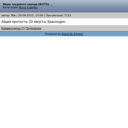
Марш трудового народа (ФОТО) ....
Категория:
Фото и видео
автор:
Vic
| 20-08-2012, 15:00 | Просмотров: 7215
Акция протеста, 20 августа, Краснодон.
Комментарии (7)
Подробнее
Powered by
DataLife Engine