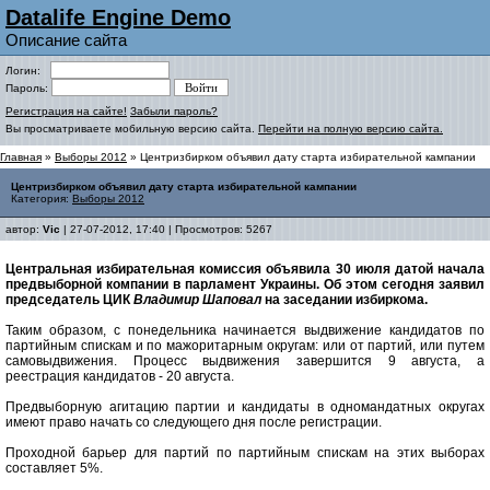
Datalife Engine Demo
Описание сайта
Логин:
Пароль:
Регистрация на сайте!
Забыли пароль?
Вы просматриваете мобильную версию сайта.
Перейти на полную версию сайта.
Главная
»
Выборы 2012
» Центризбирком объявил дату старта избирательной кампании
Центризбирком объявил дату старта избирательной кампании
Категория:
Выборы 2012
автор:
Vic
| 27-07-2012, 17:40 | Просмотров: 5267
Центральная избирательная комиссия объявила 30 июля датой начала
предвыборной компании в парламент Украины. Об этом сегодня заявил
председатель ЦИК
Владимир Шаповал
на заседании избиркома.
Таким образом, с понедельника начинается выдвижение кандидатов по
партийным спискам и по мажоритарным округам: или от партий, или путем
самовыдвижения. Процесс выдвижения завершится 9 августа, а
реестрация кандидатов - 20 августа.
Предвыборную агитацию партии и кандидаты в одномандатных округах
имеют право начать со следующего дня после регистрации.
Проходной барьер для партий по партийным спискам на этих выборах
составляет 5%.