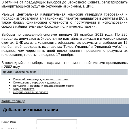
В отличие от предыдущих выборов до Верховного Совета, регистрировать
мажоритарщиков будут не окружные избиркомы, а ЦИК.
Раньше Центральная избирательная комиссия утвердила требования и
порядок изготовления агитационных плакатов кандидатов в депутаты ВС, а
также форму финансовой отчетности о поступлении и использовании
средств избирательными фондами политических партий.
Выборы по смешанной системе пройдут 28 октября 2012 года. По 225
народных депутатов избираются по партийным спискам и в мажоритарных
округах. ЦИК должна установить официальные результаты выборов до 12
ноября и обнародовать их в газетах "Голос Украины" и "Урядовий кур'єр" не
позднее, чем через пять дней после принятия решения о результатах
голосования, то есть не позднее 17 ноября.
В последний раз выборы в парламент по смешанной системе проводились
в 2002 году.
Другие новости по теме:
Олимпийские надежды нашего земляка
Омоложение городских деревьев
Польские инвестиции краснодонским полям
Акция протеста
«Черно-белая» зарплата
Комментарии (0)
Добавление комментария
Ваше Имя: