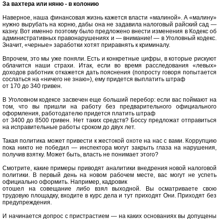
За вахтера или няню - в колонию
Наверное, наша финансовая жизнь кажется власти «малиной». А «малину»
нужно вырубать на корню, дабы она не задавила налоговый райский сад —
казну. Вот именно поэтому было предложено внести изменения в Кодекс об
административных правонарушениях и — внимание! — в Уголовный кодекс.
Значит, «черные» заработки хотят приравнять к криминалу.
Впрочем, это мы уже поняли. Есть и конкретные цифры, в которые рискуют
облачится наши страхи. Итак, если во время расследования «левых»
доходов работник откажется дать пояснения (попросту говоря попытается
сослаться на «ничего не знаю»), ему придется выплатить штраф
от 170 до 340 гривен.
В Уголовном кодексе засвечен еще больший перебор: если вас поймают на
том, что вы пришли на работу без предварительного официального
оформления, работодателю придется платить штраф
от 3400 до 8500 гривен. Нет таких средств? Боссу предложат отправиться
на исправительные работы сроком до двух лет.
Такая политика может привести к жестокой охоте на нас с вами. Коррупцию
пока никто не победил — инспектора могут закрыть глаза на нарушения,
получив взятку. Может быть, власть не понимает этого?
Смотрите, какие примеры приводят аналитики внедрения новой налоговой
политики. В первый день на новом рабочем месте, вас могут не успеть
официально оформить. Например, кадровик
отошел на совещание либо взял выходной. Вы осматриваете свою
трудовую площадку, входите в курс дела и тут приходят Они. Приходят без
предупреждения.
И начинается допрос с пристрастием — на каких основаниях вы допущены