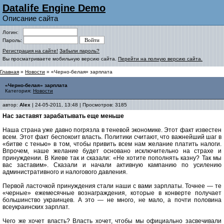
Datalife Engine Demo
Описание сайта
Логин:
Пароль:
Регистрация на сайте!
Забыли пароль?
Вы просматриваете мобильную версию сайта.
Перейти на полную версию сайта.
Главная
»
Новости
» «Черно-белая» зарплата
«Черно-белая» зарплата
Категория:
Новости
автор:
Alex
| 24-05-2011, 13:48 | Просмотров: 3185
Нас заставят зарабатывать еще меньше
Наша страна уже давно погрязла в теневой экономике. Этот факт известен
всем. Этот факт беспокоит власть. Политики считают, что важнейший шаг в
«битве с тенью» в том, чтобы привить всем нам желание платить налоги.
Впрочем, наше желание будет основано исключительно на страхе и
принуждении. В Киеве так и сказали: «Не хотите пополнять казну? Так мы
вас заставим». Сказали и начали активную кампанию по усилению
административного и налогового давления.
Первой ласточкой принуждения стали наши с вами зарплаты. Точнее — те
«черные» ежемесячные вознаграждения, которые в конверте получает
большинство украинцев. А это — не много, не мало, а почти половина
всеукраинских зарплат.
Чего же хочет власть? Власть хочет, чтобы мы официально засвечивали