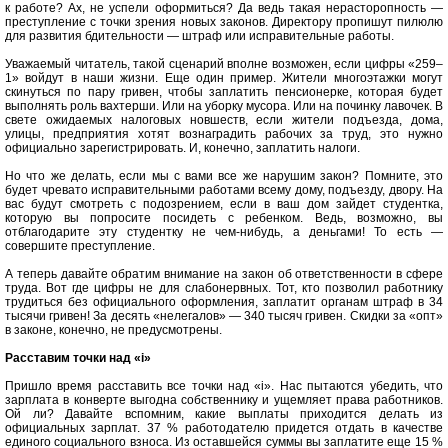
к работе? Ах, не успели оформиться? Да ведь такая нерасторопность —
преступление с точки зрения новых законов. Директору пропишут пилюлю
для развития бдительности — штраф или исправительные работы.
Уважаемый читатель, такой сценарий вполне возможен, если цифры «259–
1» войдут в наши жизни. Еще один пример. Жители многоэтажки могут
скинуться по пару гривен, чтобы заплатить пенсионерке, которая будет
выполнять роль вахтерши. Или на уборку мусора. Или на починку лавочек. В
свете ожидаемых налоговых новшеств, если жители подъезда, дома,
улицы, предприятия хотят вознаградить рабочих за труд, это нужно
официально зарегистрировать. И, конечно, заплатить налоги.
Но что же делать, если мы с вами все же нарушим закон? Помните, это
будет чревато исправительными работами всему дому, подъезду, двору. На
вас будут смотреть с подозрением, если в ваш дом зайдет студентка,
которую вы попросите посидеть с ребенком. Ведь, возможно, вы
отблагодарите эту студентку не чем-нибудь, а деньгами! То есть —
совершите преступление.
А теперь давайте обратим внимание на закон об ответственности в сфере
труда. Вот где цифры не для слабонервных. Тот, кто позволил работнику
трудиться без официального оформления, заплатит органам штраф в 34
тысячи гривен! За десять «нелегалов» — 340 тысяч гривен. Скидки за «опт»
в законе, конечно, не предусмотрены.
Расставим точки над «і»
Пришло время расставить все точки над «і». Нас пытаются убедить, что
зарплата в конверте выгодна собственнику и ущемляет права работников.
Ой ли? Давайте вспомним, какие выплаты приходится делать из
официальных зарплат. 37 % работодателю придется отдать в качестве
единого социального взноса. Из оставшейся суммы вы заплатите еще 15 %