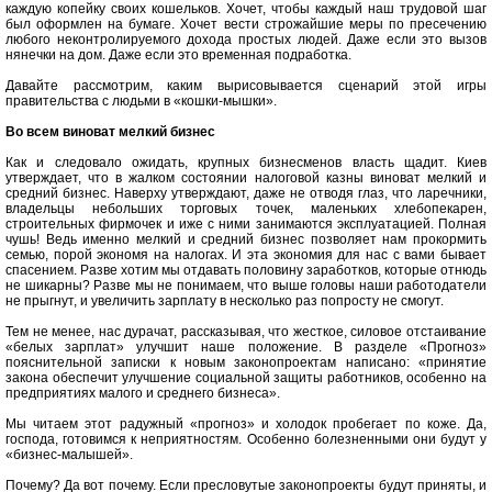
каждую копейку своих кошельков. Хочет, чтобы каждый наш трудовой шаг
был оформлен на бумаге. Хочет вести строжайшие меры по пресечению
любого неконтролируемого дохода простых людей. Даже если это вызов
нянечки на дом. Даже если это временная подработка.
Давайте рассмотрим, каким вырисовывается сценарий этой игры
правительства с людьми в «кошки-мышки».
Во всем виноват мелкий бизнес
Как и следовало ожидать, крупных бизнесменов власть щадит. Киев
утверждает, что в жалком состоянии налоговой казны виноват мелкий и
средний бизнес. Наверху утверждают, даже не отводя глаз, что ларечники,
владельцы небольших торговых точек, маленьких хлебопекарен,
строительных фирмочек и иже с ними занимаются эксплуатацией. Полная
чушь! Ведь именно мелкий и средний бизнес позволяет нам прокормить
семью, порой экономя на налогах. И эта экономия для нас с вами бывает
спасением. Разве хотим мы отдавать половину заработков, которые отнюдь
не шикарны? Разве мы не понимаем, что выше головы наши работодатели
не прыгнут, и увеличить зарплату в несколько раз попросту не смогут.
Тем не менее, нас дурачат, рассказывая, что жесткое, силовое отстаивание
«белых зарплат» улучшит наше положение. В разделе «Прогноз»
пояснительной записки к новым законопроектам написано: «принятие
закона обеспечит улучшение социальной защиты работников, особенно на
предприятиях малого и среднего бизнеса».
Мы читаем этот радужный «прогноз» и холодок пробегает по коже. Да,
господа, готовимся к неприятностям. Особенно болезненными они будут у
«бизнес-малышей».
Почему? Да вот почему. Если пресловутые законопроекты будут приняты, и