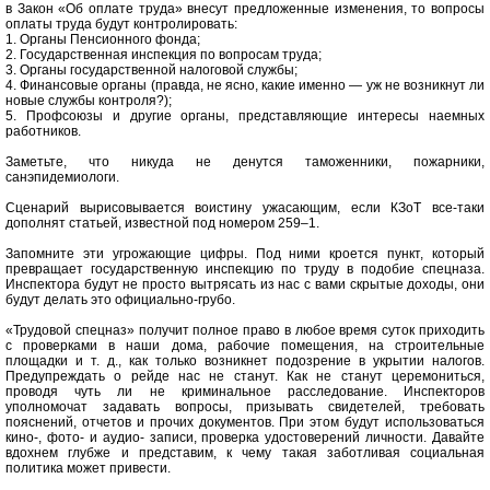
в Закон «Об оплате труда» внесут предложенные изменения, то вопросы
оплаты труда будут контролировать:
1. Органы Пенсионного фонда;
2. Государственная инспекция по вопросам труда;
3. Органы государственной налоговой службы;
4. Финансовые органы (правда, не ясно, какие именно — уж не возникнут ли
новые службы контроля?);
5. Профсоюзы и другие органы, представляющие интересы наемных
работников.
Заметьте, что никуда не денутся таможенники, пожарники,
санэпидемиологи.
Сценарий вырисовывается воистину ужасающим, если КЗоТ все-таки
дополнят статьей, известной под номером 259–1.
Запомните эти угрожающие цифры. Под ними кроется пункт, который
превращает государственную инспекцию по труду в подобие спецназа.
Инспектора будут не просто вытрясать из нас с вами скрытые доходы, они
будут делать это официально-грубо.
«Трудовой спецназ» получит полное право в любое время суток приходить
с проверками в наши дома, рабочие помещения, на строительные
площадки и т. д., как только возникнет подозрение в укрытии налогов.
Предупреждать о рейде нас не станут. Как не станут церемониться,
проводя чуть ли не криминальное расследование. Инспекторов
уполномочат задавать вопросы, призывать свидетелей, требовать
пояснений, отчетов и прочих документов. При этом будут использоваться
кино-, фото- и аудио- записи, проверка удостоверений личности. Давайте
вдохнем глубже и представим, к чему такая заботливая социальная
политика может привести.