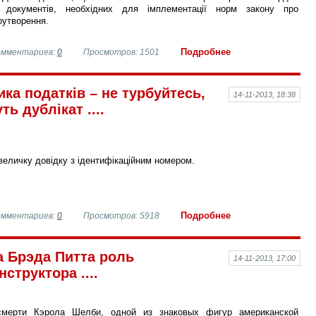
 документів, необхідних для імплементації норм закону про
оутворення.
Подробнее
омментариев:
0
Просмотров: 1501
ка податків – не турбуйтесь,
14-11-2013, 18:38
ь дублікат ....
величку довідку з ідентифікаційним номером.
Подробнее
омментариев:
0
Просмотров: 5918
а Брэда Питта роль
14-11-2013, 17:00
структора ....
смерти Кэрола Шелби, одной из знаковых фигур американской