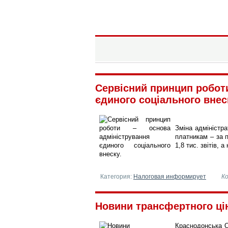
Информационный портал горо
Краснодон
Сервісний принцип робот
єдиного соціального внеску
Зміна адміністр
платникам – за 
1,8 тис. звітів,
Категория:
Налоговая информирует
К
Новини трансфертного цін
Краснодонська О