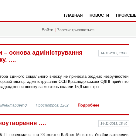
ГЛАВНАЯ
НОВОСТИ
ПРОИСШЕ
да
Войти
|
Зарегистрироваться
и – основа адміністрування
14-11-2013, 18:43
. ....
атора єдиного соціального внеску не принесла жодних незручностей
перший місяць адміністрування ЄСВ Краснодонською ОДПІ прийнято
 а надходження внеску за жовтень склали 15,9 млн. грн.
Подробнее
омментариев:
0
Просмотров: 1262
оутворення ....
14-11-2013, 18:40
ДПІ повідомляє, що 23 жовтня Кабінет Міністрів України затвердив