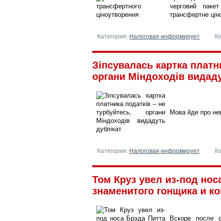
черговий пакет
трансфертне цін
Категория:
Налоговая информирует
К
Зіпсувалась картка платни
органи Міндоходів видадут
Мова йде про не
Категория:
Налоговая информирует
К
Том Круз увел из-под нос
знаменитого гонщика и кон
Вскоре после 