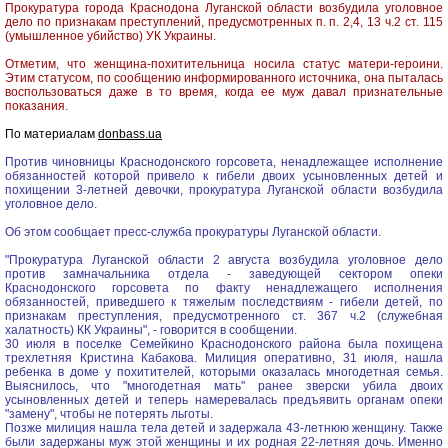
Прокуратура города Краснодона Луганской области возбудила уголовное
дело по признакам преступлений, предусмотренных п. п. 2,4, 13 ч.2 ст. 115
(умышленное убийство) УК Украины.
Отметим, что женщина-похитительница носила статус матери-героини.
Этим статусом, по сообщению информированного источника, она пыталась
воспользоваться даже в то время, когда ее муж давал признательные
показания.
По материалам
donbass.ua
Против чиновницы Краснодонского горсовета, ненадлежащее исполнение
обязанностей которой привело к гибели двоих усыновленных детей и
похищении 3-летней девочки, прокуратура Луганской области возбудила
уголовное дело.
Об этом сообщает пресс-служба прокуратуры Луганской области.
"Прокуратура Луганской области 2 августа возбудила уголовное дело
против замначальника отдела - заведующей сектором опеки
Краснодонского горсовета по факту ненадлежащего исполнения
обязанностей, приведшего к тяжелым последствиям - гибели детей, по
признакам преступления, предусмотренного ст. 367 ч.2 (служебная
халатность) КК Украины", - говорится в сообщении.
30 июля в поселке Семейкино Краснодонского района была похищена
трехлетняя Кристина Кабакова. Милиция оперативно, 31 июля, нашла
ребенка в доме у похитителей, которыми оказалась многодетная семья.
Выяснилось, что "многодетная мать" ранее зверски убила двоих
усыновленных детей и теперь намеревалась предъявить органам опеки
"замену", чтобы не потерять льготы.
Позже милиция нашла тела детей и задержала 43-летнюю женщину. Также
были задержаны муж этой женщины и их родная 22-летняя дочь. Именно