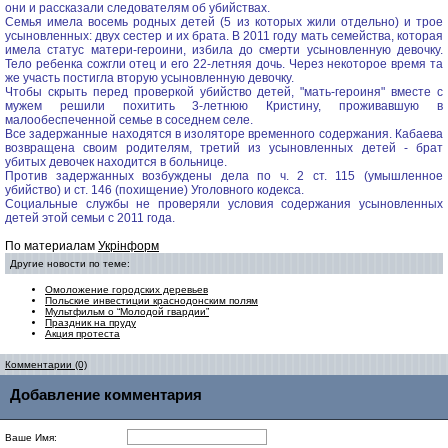
они и рассказали следователям об убийствах.
Семья имела восемь родных детей (5 из которых жили отдельно) и трое
усыновленных: двух сестер и их брата. В 2011 году мать семейства, которая
имела статус матери-героини, избила до смерти усыновленную девочку.
Тело ребенка сожгли отец и его 22-летняя дочь. Через некоторое время та
же участь постигла вторую усыновленную девочку.
Чтобы скрыть перед проверкой убийство детей, "мать-героиня" вместе с
мужем решили похитить 3-летнюю Кристину, проживавшую в
малообеспеченной семье в соседнем селе.
Все задержанные находятся в изоляторе временного содержания. Кабаева
возвращена своим родителям, третий из усыновленных детей - брат
убитых девочек находится в больнице.
Против задержанных возбуждены дела по ч. 2 ст. 115 (умышленное
убийство) и ст. 146 (похищение) Уголовного кодекса.
Социальные службы не проверяли условия содержания усыновленных
детей этой семьи с 2011 года.
По материалам
Укрінформ
Другие новости по теме:
Омоложение городских деревьев
Польские инвестиции краснодонским полям
Мультфильм о “Молодой гвардии”
Праздник на пруду
Акция протеста
Комментарии (0)
Добавление комментария
Ваше Имя: