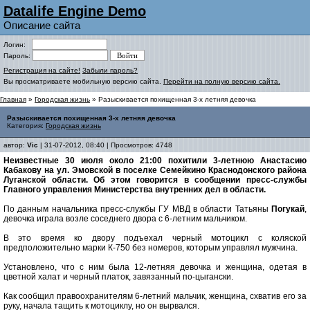
Datalife Engine Demo
Описание сайта
Логин:
Пароль:
Регистрация на сайте!
Забыли пароль?
Вы просматриваете мобильную версию сайта.
Перейти на полную версию сайта.
Главная
»
Городская жизнь
» Разыскивается похищенная 3-х летняя девочка
Разыскивается похищенная 3-х летняя девочка
Категория:
Городская жизнь
автор:
Vic
| 31-07-2012, 08:40 | Просмотров: 4748
Неизвестные 30 июля около 21:00 похитили 3-летнюю Анастасию
Кабакову на ул. Эмовской в поселке Семейкино Краснодонского района
Луганской области. Об этом говорится в сообщении пресс-службы
Главного управления Министерства внутренних дел в области.
По данным начальника пресс-службы ГУ МВД в области Татьяны
Погукай
,
девочка играла возле соседнего двора с 6-летним мальчиком.
В это время ко двору подъехал черный мотоцикл с коляской
предположительно марки К-750 без номеров, которым управлял мужчина.
Установлено, что с ним была 12-летняя девочка и женщина, одетая в
цветной халат и черный платок, завязанный по-цыгански.
Как сообщил правоохранителям 6-летний мальчик, женщина, схватив его за
руку, начала тащить к мотоциклу, но он вырвался.