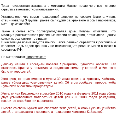
Тогда неизвестная затащила в мотоцикл Настю, после чего все четверо
скрылись в неизвестном направлении.
Установлено, что семья похищенной девочки не совсем благополучная:
отец - инвалид 3 группы, ранее был судим за хранение и сбыт наркотиков,
мать - домохозяйка.
Также в семье есть полуторагодовалая дочь. Погукай отметила, что
милиция рассматривает различные версии похищения, в том числе - долги
семьи перед какими-то лицами.
В настоящее время ведутся поиски. Также решено обратится к российским
коллегам. Ведь рядом граница и не исключено, что ребенка могли вывезти в
соседнюю РФ.
По материалам
ukranews.com
Девочку нашли в соседнем поселке Ярмаркино, Луганской области. Как
оказалось Кристину похитила многодетная семья, у которой и без того
было пятеро детей.
Женщина, которая вместе с мужем 30 июля похитила Кристину Кабакову,
ранее убила двух усыновленных детей. Об этом сообщает пресс-служба
Луганской областной прокуратуры.
Жительница Краснодона в декабре 2010 года и в феврале 2011 года убила
двух усыновленных малолетних детей (2007 и 2008 годов рождения),
говорится в сообщении ведомства.
Вместе со своим мужем она спрятала тела детей, а чтобы укрыть убийство
детей, эта гражданка и совершила похищение Кристины Кабаковой.