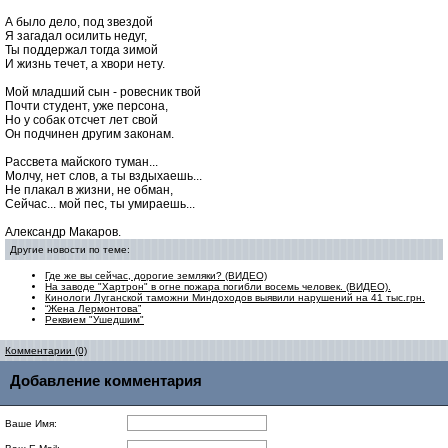
А было дело, под звездой
Я загадал осилить недуг,
Ты поддержал тогда зимой
И жизнь течет, а хвори нету.
Мой младший сын - ровесник твой
Почти студент, уже персона,
Но у собак отсчет лет свой
Он подчинен другим законам.
Рассвета майского туман...
Молчу, нет слов, а ты вздыхаешь...
Не плакал в жизни, не обман,
Сейчас... мой пес, ты умираешь...
Александр Макаров.
Другие новости по теме:
Где же вы сейчас, дорогие земляки? (ВИДЕО)
На заводе "Хартрон" в огне пожара погибли восемь человек. (ВИДЕО).
Кинологи Луганской таможни Миндоходов выявили нарушений на 41 тыс.грн.
“Жена Лермонтова”
Реквием "Ушедшим"
Комментарии (0)
Добавление комментария
Ваше Имя: