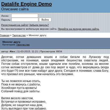
Datalife Engine Demo
Описание сайта
Логин:
Пароль:
Регистрация на сайте!
Забыли пароль?
Вы просматриваете мобильную версию сайта.
Перейти на полную версию сайта.
Главная
»
Творчество
» Монолог другу.
Монолог другу.
Категория:
Творчество
автор:
Alex
| 11-03-2015, 11:21 | Просмотров: 8934
Десятки, сотни домашних кошек и собак бегали по Луганску под
обстрелами, не понимая, какая эпидемия бешенства охватила людей.
Потом собак отстреляли, кошки одичали или погибли, хозяева за многие
сотни километров от дома до сих пор верят в чудо, что вернувшись (когда
это будет?!) они все-таки найдут друг друга. Сегодня я понимаю: слава Богу,
что призвал его раньше, чем началось это безумие.
Ты не ложился ночью спать,
Пока я не вернусь с работы,
Хозяйская пуста кровать!
Собачий повод для заботы.
Виляя весело хвостом,
Встречал и провожал исправно,
Добряк, но защитил наш дом,
Хоть выглядел при том забавно.