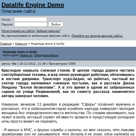
Datalife Engine Demo
Описание сайта
Логин:
Пароль:
Регистрация на сайте!
Забыли пароль?
Вы просматриваете мобильную версию сайта.
Перейти на полную версию сайта.
Главная
»
Новости
» Надежда жила в гробу
Надежда жила в гробу
Категория:
Новости
,
Городская жизнь
автор:
Vic
| 18-12-2012, 21:39 | Просмотров: 5395
Краснодон накрыла снежная стихия. В центре города дороги чистила
снегоуборочная техника, и мэр лично руководил работами, облачившись
в костюм дворника. Транспорт худо-бедно, но работал, частный же
сектор города напоминал снежную пустыню, как в рассказе Джека
Лондона "Белое безмолвие". А в это время в одном из заброшенных
сараев по улице Первоконной, как по сюжету рассказа знаменитого
автора замерзал человек.
Накануне, вечером 13 декабря в редакцию "Сферы" позвонил мужчина и
рассказал, что в заброшенном сарае в районе нарсуда замерзает молодая
женщина без определенного места жительства. По словам звонившего, она
лежит в гробу, который служит ей вместо кровати и предстоящую холодную
ночь просто может не пережить.
- Я звонил в МЧС, и другие службы и газеты, но мне сказали, что такими
гражданами они не занимаются. Что делать я не знаю, одна надежда на