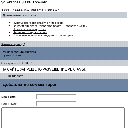
ул. Чкалова, ДК им .Горького.
Анна ЕРМАКОВА, газета "СФЕРА".
Другие новости по теме:
Пункты обогрева спасут от морозов
Во всем виновата городская власть, - заявляет Оклей
Нам есть чем гордиться
Верните город жителям!
Крылатые качели – в подарок от спонсоров
Комментарии (1)
#1 написал:
golfinvorgo
Группа: Гости
8 февраля 2013 03:07
НА САЙТЕ ЗАПРЕЩЕНО РАЗМЕЩЕНИЕ РЕКЛАМЫ.
цитировать
Добавление комментария
Ваше Имя:
Ваш E-Mail: