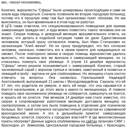
вас,-
сказал незнакомец..
Конечно, журналисты "Сферы" были шокированы происходящим и сами не
знали куда обращаться. Сначала позвонили во вторую городскую больницу,
потому что в прошлую зиму там был организован пункт обогрева. Но как
выяснилось, он был временным и в этом году не работал.
В ЦГБ также ответили, что специализированного помещения для приема
замерзающих граждан нет, и куда можно поместить такого человека они не
знают. Скорая помощь и дежурный милиции вразумительного ответа, на
вопрос, что делать в подобной ситуации также не дали. Единственным
человеком, который сразу согласился помочь, был Иван Степанович из
организации "Хлеб жизни". Но он сразу предупредил, что без согласия
человека, насильно, поместить его в своем приюте для нуждающихся не
сможет. После повторного звонка в скорую помощь журналистам удалось
выяснить, что машина все же выехала к замерзающей женщине, но та
отказалась покинуть свое убежище. А утром 14 декабря журналисты
"Сферы" лично решили познакомиться с замерзающей. Конечно, старый
заснеженный сарай с ворохом тряпья и человек, замотанный в лохмотья и
лежащий в гробу - картина не для слабонервных. Но женщина стала охотно
отвечать на вопросы. Она назвалась Горелышевой Надеждой
Анатольевной, выпускницей 21 школы г. Молодогвардейска. Сказала, что ей
27 лет, что родители ее умерли, и жить ей негде, что она скрывается и
боится насильников, и до этого жила у какого-то милиционера. И главное
покидать свое заснеженное убежище не собирается, замерзнуть не боится,
и кушать ей не хочется. Уже вечером 14 декабря нам стало известно, что
скорая в сопровождении работников милиции доставила женщину на
санпропускник, а затем она была помещена в отделение для психически
больных. Вот такой получился натуралистичный репортаж из современной
краснодонской жизни. А кто в дальнейшем приютит замерзающих
бездомных, хочется спросить у городских властей?! И где многочисленные
пункты обогрева? Данные адреса опубликованы на
сайтах
луганских СМИ: г.
Краснодон, ул. Земнухова, Центральная городская больница; г. Краснодон,