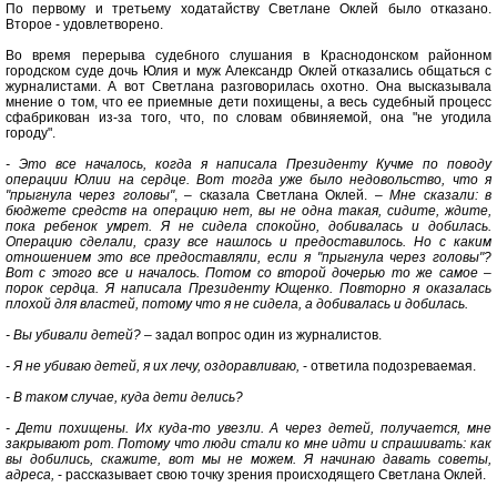
По первому и третьему ходатайству Светлане Оклей было отказано.
Второе - удовлетворено.
Во время перерыва судебного слушания в Краснодонском районном
городском суде дочь Юлия и муж Александр Оклей отказались общаться с
журналистами. А вот Светлана разговорилась охотно. Она высказывала
мнение о том, что ее приемные дети похищены, а весь судебный процесс
сфабрикован из-за того, что, по словам обвиняемой, она "не угодила
городу".
- Это все началось, когда я написала Президенту Кучме по поводу
операции Юлии на сердце. Вот тогда уже было недовольство, что я
"прыгнула через головы"
, – сказала Светлана Оклей. –
Мне сказали: в
бюджете средств на операцию нет, вы не одна такая, сидите, ждите,
пока ребенок умрет. Я не сидела спокойно, добивалась и добилась.
Операцию сделали, сразу все нашлось и предоставилось. Но с каким
отношением это все предоставляли, если я "прыгнула через головы"?
Вот с этого все и началось. Потом со второй дочерью то же самое –
порок сердца. Я написала Президенту Ющенко. Повторно я оказалась
плохой для властей, потому что я не сидела, а добивалась и добилась.
- Вы убивали детей?
– задал вопрос один из журналистов.
- Я не убиваю детей, я их лечу, оздоравливаю,
- ответила подозреваемая.
- В таком случае, куда дети делись?
- Дети похищены. Их куда-то увезли. А через детей, получается, мне
закрывают рот. Потому что люди стали ко мне идти и спрашивать: как
вы добились, скажите, вот мы не можем. Я начинаю давать советы,
адреса,
- рассказывает свою точку зрения происходящего Светлана Оклей.