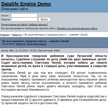
Datalife Engine Demo
Описание сайта
Логин:
Пароль:
Регистрация на сайте!
Забыли пароль?
Вы просматриваете мобильную версию сайта.
Перейти на полную версию сайта.
Главная
»
Новости
» Во всем виновата городская власть, - заявляет Оклей
Во всем виновата городская власть, - заявляет Оклей
Категория:
Новости
,
Городская жизнь
автор:
Vic
| 11-12-2012, 18:28 | Просмотров: 5864
В Краснодонском городском районном суде Луганской области
началось судебное слушание по делу убийства двух приемных детей.
Судят мать-героиню Светлану Оклей, которая забила до смерти
названных детей, ее мужа и старшую дочь, участвовавших в сокрытии
трупов.
Светлана Оклей до сих пор все отрицает. Ей грозит пожизненное
заключение. Муж и дочь вину свою признали полностью. Так, по их
показаниям, первого приемного ребенка многодетная мать-героиня убила
ровно через месяц после усыновления, а второго приемного ребенка
Светлана Оклей убила через девять месяцев, находясь, при этом, на
последних месяцах беременности.
Перед началом судебного слушания Светлана Оклей подала ходатайства о
предоставлении ей 1) другого адвоката; 2) времени для ознакомления дела;
3) гарантий защиты чести и достоинства.